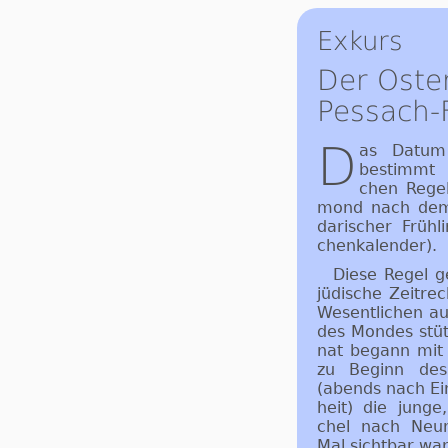
Exkurs
Der Oste
Pessach-
D
as Datum d
be­stimmt 
chen Re­ge
mond nach dem 
da­ri­scher Früh­
chen­ka­len­der).
Diese Regel g
jü­di­sche Zeit­r
We­sent­li­chen a
des Mon­des stüt
nat be­gann mi
zu Be­ginn des 
(abends nach Ein
heit) die jun­ge
chel nach Neu­
Mal sicht­bar war