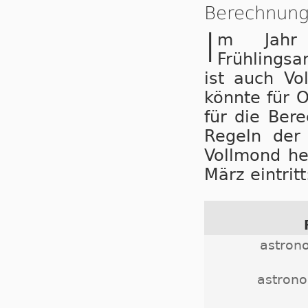
Berechnung
I
m Jahr 
Frühlings
ist auch Vo
könnte für O
für die Ber
Regeln der 
Vollmond he
März ein­tritt
astron
astrono