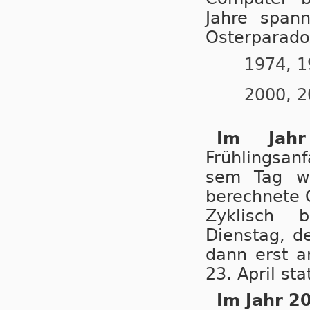
Jahre span
Osterparad
1974, 1
2000, 2
Im Jah
Frühlingsan
sem Tag wa
berechnete 
Zyklisch 
Dienstag, d
dann erst a
23. April stat
Im Jahr 2