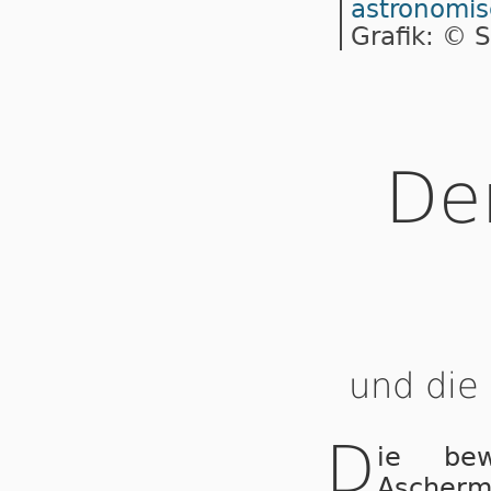
astronomis
Grafik: © S
De
und die
D
ie be­we
Ascher­m