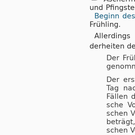
und Pfings­t
Be­ginn des
Früh­ling.
Aller­dings
der­hei­ten d
Der Frü
ge­nom­
Der ers
Tag nac
Fäl­len 
sche Vo
schen V
be­träg
schen Vo