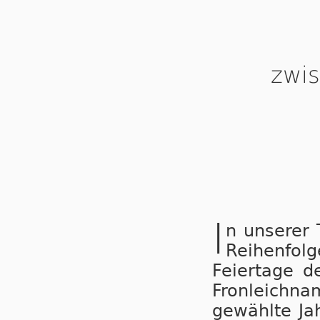
zwi
I
n unserer 
Reihenfol
Feiertage d
Fronleichna
gewählte J