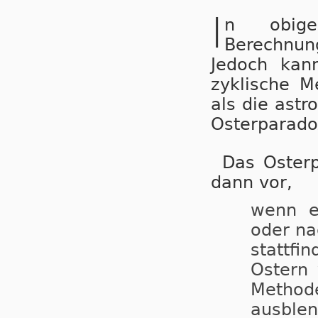
I
n obige
Berechnun
Je­doch ka
zyklische M
als die ast
Osterparado
Das Oster
dann vor,
wenn e
oder na
stattfi
Ostern 
Method
ausble