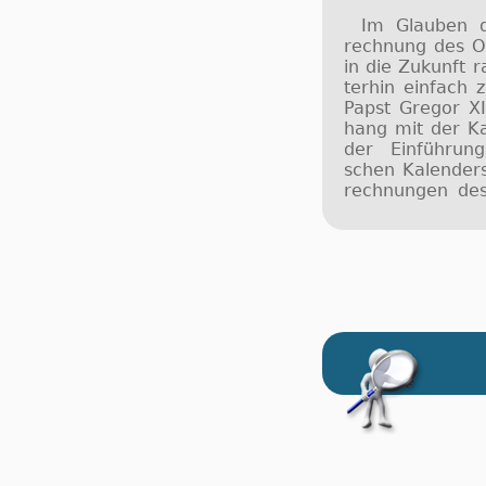
Im Glau­ben d
rech­nung des Os­
in die Zu­kunft r
ter­hin ein­fach z
Papst Gre­gor X
hang mit der Ka­
der Ein­füh­rung
schen Ka­len­der
rech­nun­gen des