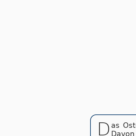
D
as Os­t
Da­von