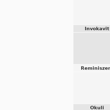
Invokavit
Reminisze
Okuli