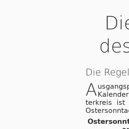
Di
de
Die Rege
A
usgangs
Kalender
ter­kreis i
Ostersonntag.
Ostersonn