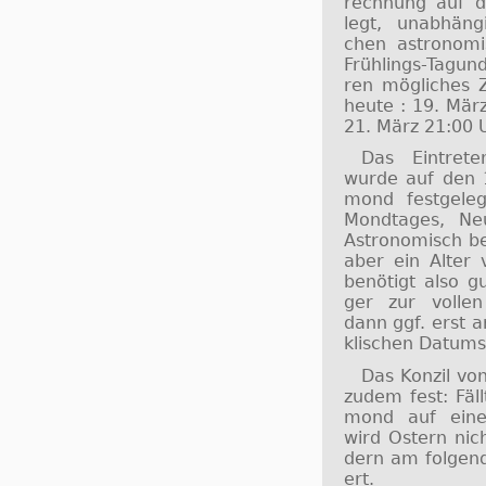
rech­nung auf d
legt, un­ab­hän­
chen as­tro­no­
Früh­lings-Tag­un
ren mög­li­ches Z
heute : 19. März 9:00 Uhr MEZ bis
21. März 21:00 
Das Ein­tre­t
wur­de auf den 
mond fest­ge­l
Mond­ta­ges, Ne
As­tro­no­misch b
aber ein Al­ter
be­nö­tigt al­so 
ger zur vol­len
dann ggf. erst a
kli­schen Da­tums 
Das Kon­zil von
zu­dem fest: Fällt
mond auf eine
wird Os­tern nic
dern am fol­gen­
ert.