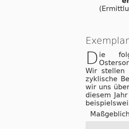
e
(Ermittl
Exemplar
D
ie fol
Osterso
Wir stel­le
zyklische Be
wir uns übe
diesem Jahr
beispielswe
Maßgeblich