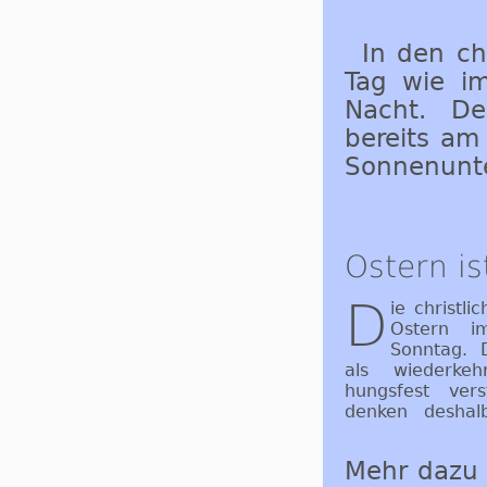
In den ch
Tag wie im
Nacht. De
bereits am
Sonnenunt
Ostern i
D
ie christli
des Abend­m
Ostern i
Sonn­tag. 
als wie­der­keh­
hungs­fest ver­
denken des­hal
Mehr dazu 