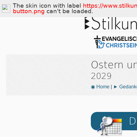
The skin icon with label
https://www.stilku
button.png
can't be loaded.
Ostern u
2029
◉ Home
|
► Gedank
D