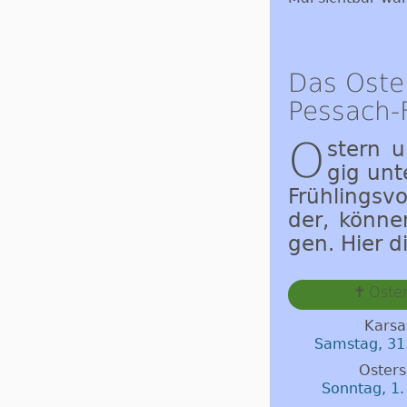
Das Oste
Pessach-
O
stern u
gig un­t
Früh­lings­v
der, können
gen. Hier d
Oste
✝
Karsa
Samstag, 31
Osters
Sonntag, 1.