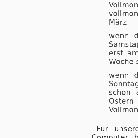
Vollmon
voll­mo
März.
wenn d
Samstag
erst am
Woche s
wenn d
Sonntag
schon 
Ostern
Vollmon
Für unser
Computer be