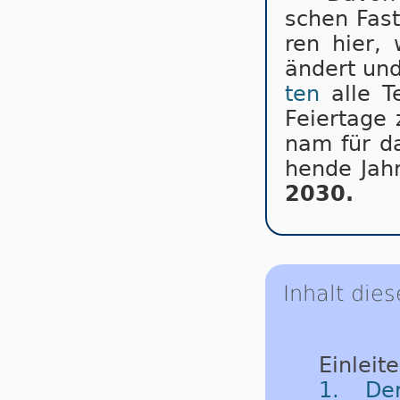
schen Fast­
ren hier, 
än­dert un
ten
alle Te
Fei­er­ta­g
nam für da
hen­de Ja
2030.
Inhalt dies
Einleite
1. De