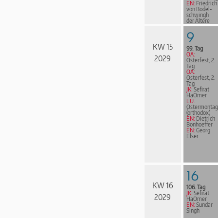
EN:
Friedrich
von Bodel­
schwingh
der Ältere
9
KW 15
99. Tag
OA:
2029
Osterfest, 2.
Tag
OA:
Osterfest, 2.
Tag
JK:
Sefirat
HaOmer
EU:
Ostermontag
(orthodox)
EN:
Dietrich
Bonhoeffer
EN:
Georg
Elser
16
KW 16
106. Tag
JK:
Sefirat
2029
HaOmer
EN:
Sundar
Singh