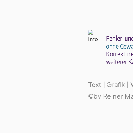
Fehler un
ohne Gewä
Kor­rek­tu­r
wei­te­rer K
Text | Grafik 
©by Reiner Mak