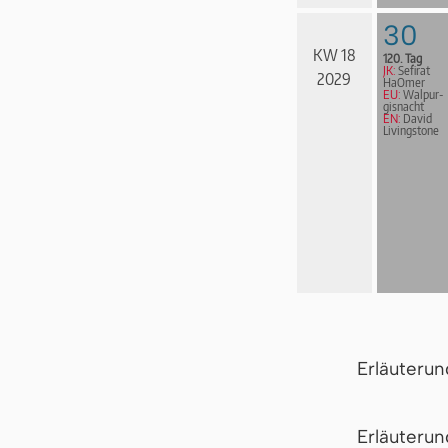
30
KW 18
120. Tag
JK:
Sefirat
2029
HaOmer
EU:
Wal­pur­
gis­nacht
EN:
David
Livingstone
Erläuteru
Er­läu­te­r