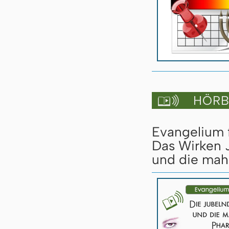
HÖRBU

Evangelium 
Das Wirken J
und die mah