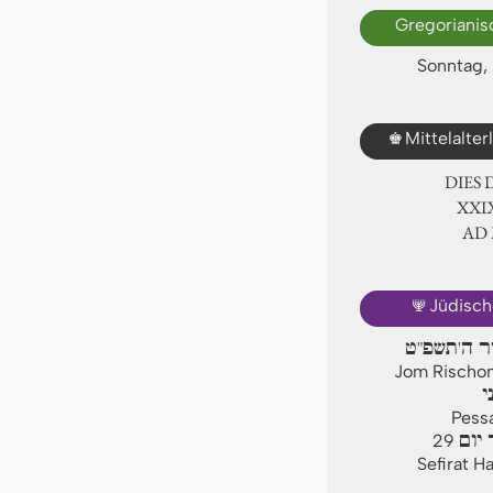
Gregorianis
Sonntag, 
♚
Mittelalte
DIES
ⅩⅩⅨ
AD
🕎
Jüdisch
יר ה'תשפ"ט
Jom Rischon,
י
Pess
יום
29
Sefirat H