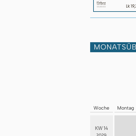
MONATSÜB
Woche
Montag
KW 14
2029