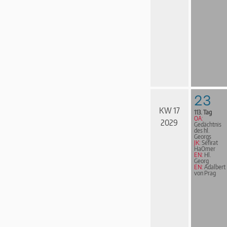
23
KW 17
113. Tag
OA:
2029
Gedächtnis
des hl.
Georgs
JK:
Sefirat
HaOmer
EN:
Hl.
Georg
EN:
Adalbert
von Prag