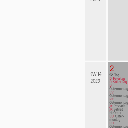
2
KW 14
92. Tag
D: Feiertag
2029
D: Stiller Tag
D:
Ostermontag
EV:
Ostermontag
RK:
Ostermontag
JK:
Pessach
JK:
Sefirat
HaOmer
EU:
Oster­
mon­tag
EU:
Ostermontag