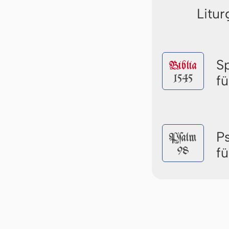
Litur
S
Biblia
1545
f
P
Pſalm
98
f