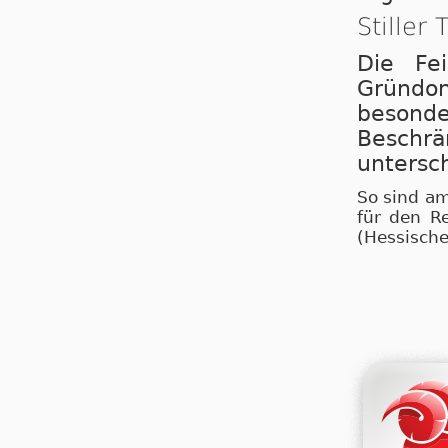
Stiller 
Die Fe
Gründo
beson
Beschrä
untersch
So sind a
für den Re
(Hessische