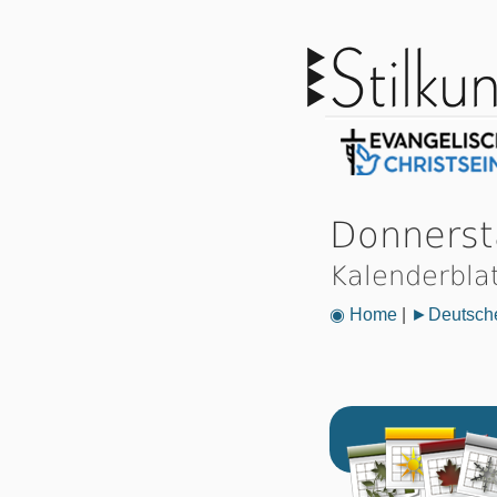
Donnersta
Kalenderbla
◉ Home
|
►Deutsche