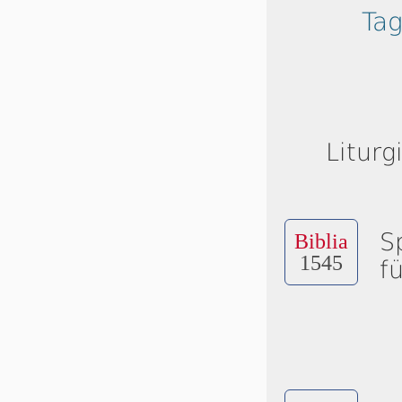
Tag
Liturg
S
Biblia
1545
f