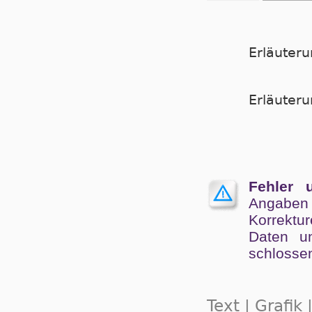
Erläuter
Er­läu­te­
Fehler 
Angaben
Kor­rek­tu
Da­ten un
schlos­se
Text | Grafik