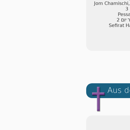
Jom Chamischi,
3
Pessa
2
 יום
Sefirat 
Aus d