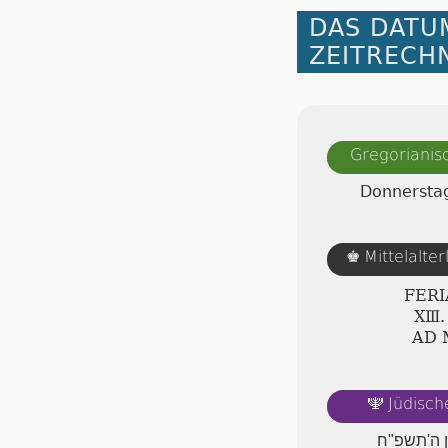
DAS DATU
ZEITRECH
Gregorianis
Donnerstag
Mittelalte
♚
FERI
ⅩⅢ.
AD
Jüdisch
🕎
סן ה'תשפ"ח