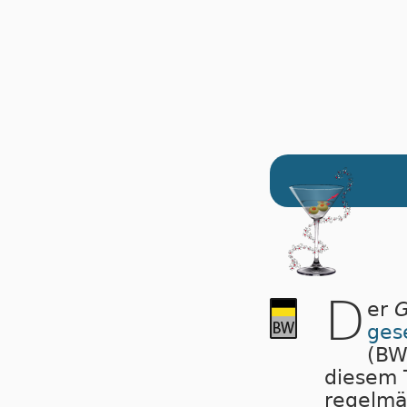
D
er
G
ges
(BW
diesem T
regelmäß