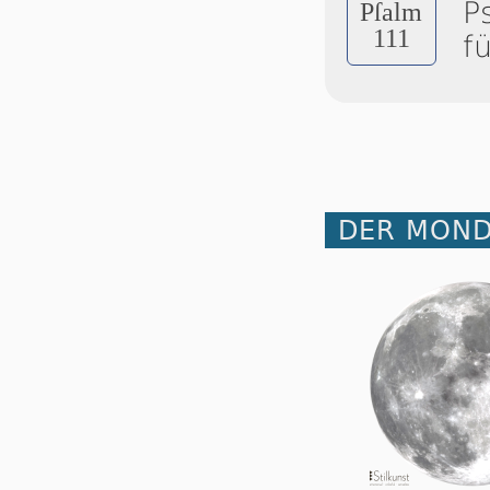
P
Pſalm
111
f
DER MOND 