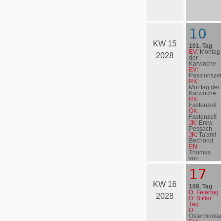
10
KW 15
101. Tag
EV:
Montag
2028
der
Karwoche
EV:
Passionszei
RK:
Montag der
Karwoche
RK:
Fastenzeit
ÖK:
Fastenzeit
JK:
Erew
Pessach
JK:
Ta'anit
Bechorot
EN:
Thomas
von
Westen
17
KW 16
108. Tag
D: Feiertag
2028
D: Stiller
Tag
D:
Ostermonta