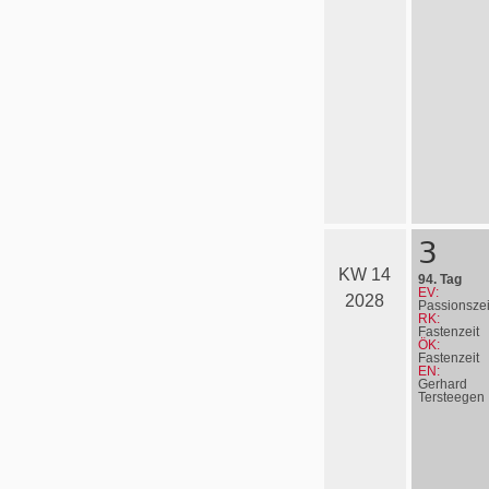
3
KW 14
94. Tag
EV:
2028
Passionszei
RK:
Fastenzeit
ÖK:
Fastenzeit
EN:
Gerhard
Terstee­gen