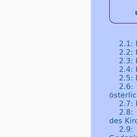
2.1:
2.2:
2.3:
2.4: 
2.5:
2.6
österli
2.7: 
2.8:
des Kir
2.9