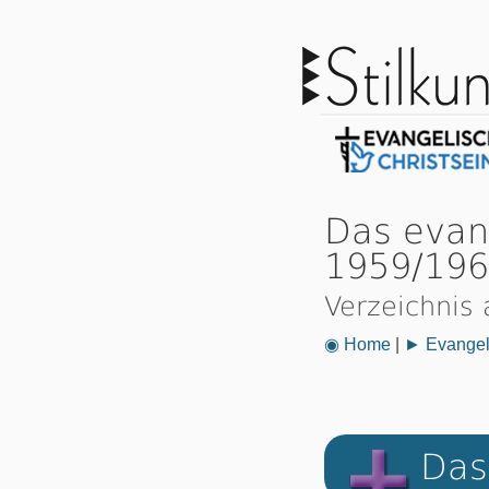
Das evan
1959/19
Verzeichnis 
◉ Home
|
► Evangeli
Das