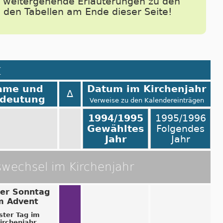
e weitergehende Erläuterungen zu den
n den Tabellen am Ende dieser Seite!
t
ame und
Datum im Kirchenjahr
Δ
deutung
Verweise zu den Kalendereinträgen
1994/1995
1995/1996
Gewähltes
Folgendes
Jahr
Jahr
swechsel im Kirchenjahr
ter Sonntag
m Advent
ster Tag im
irchenjahr