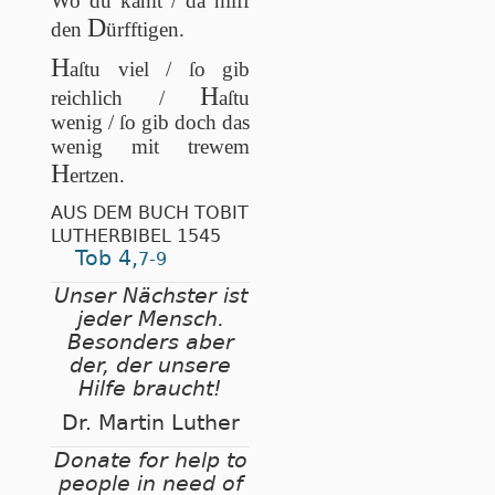
Wo du kanſt / da hilff
D
den
ürfftigen.
H
aſtu viel / ſo gib
H
reichlich /
aſtu
wenig / ſo gib doch das
wenig mit trewem
H
ertzen.
AUS DEM BUCH TOBIT
LUTHERBIBEL 1545
Tob 4,
7-9
Unser Nächster ist
jeder Mensch.
Besonders aber
der, der unsere
Hilfe braucht!
Dr. Martin Luther
Donate for help to
people in need of