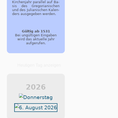
Kir­chen­jahr pa­r­al­lel auf Ba­
sis des Gre­go­ri­a­ni­schen
und des Ju­li­a­ni­schen Ka­len­
ders aus­ge­ge­ben wer­den.
Gültig ab 1531
Bei ungültigen Eingaben
wird das aktuelle Jahr
aufgerufen.
Heutigen Tag anzeigen
2026