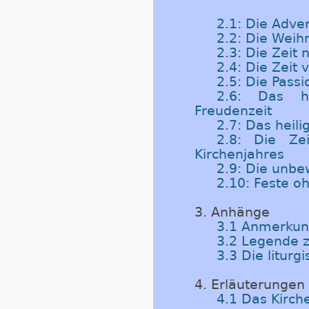
2.1: Die Adven
2.2: Die Weih
2.3: Die Zeit
2.4: Die Zeit 
2.5: Die Passi
2.6: Das he
Freudenzeit
2.7: Das heili
2.8: Die Ze
Kirchenjahres
2.9: Die unb
2.10: Feste 
3. Anhänge
3.1 Anmerkung
3.2 Legende z
3.3 Die litur
4. Erläuterungen
4.1 Das Kirch