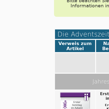
Bitte beachten Si
Informationen i
Die Adventszei
Verweis zum
N
Artikel
Be
Jahre
Ers
i
Er
K