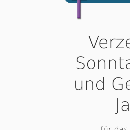
Verze
Sonnta
und G
J
für das