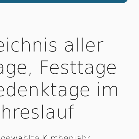
ichnis aller
ge, Festtage
edenktage im
ahreslauf
 gewählte Kirchenjahr