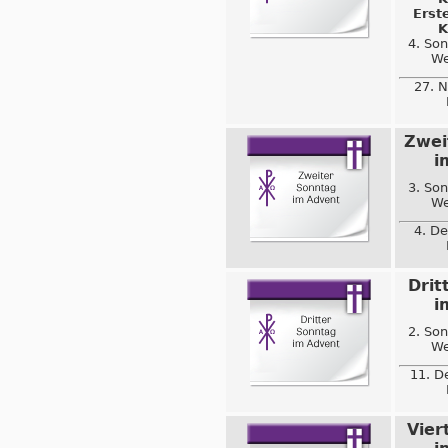
Erst
K
4. So
We
27. N
Zwei
i
3. So
We
4. D
Drit
i
2. So
We
11. D
Vier