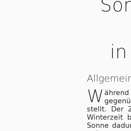
Som
in
Allgemei
W
ähren
gegenü
stellt. Der
Winterzeit 
Sonne dadur