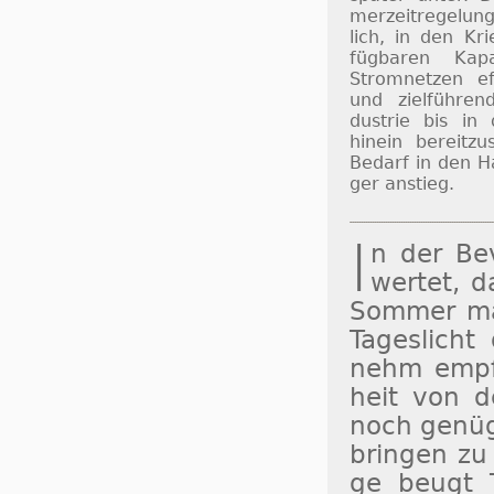
mer­zeit­re­ge­lu
lich, in den Kri
füg­ba­ren Ka­p
Strom­net­zen ef­
und ziel­füh­ren
dus­trie bis in
hinein be­reit­zu
Be­darf in den H
ger an­stieg.
I
n der Be­v
wertet, da
Som­mer ma
Ta­ges­lich
nehm empfu
heit von d
noch ge­nü­
brin­gen zu 
ge beugt Ta