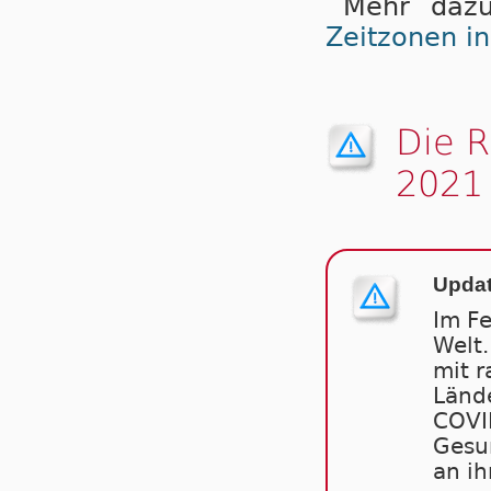
Mehr dazu
Zeitzonen i
Die 
2021
Updat
Im F
Welt.
mit r
Länd
COVID
Gesun
an ih