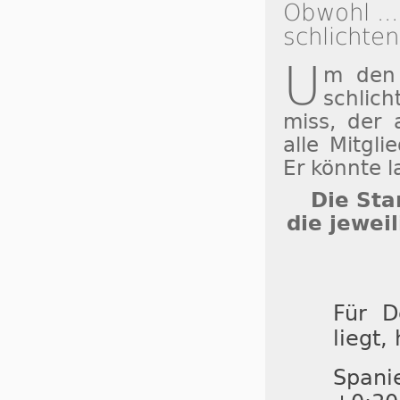
Obwohl ...
schlichten
U
m den 
schlic
miss, der 
alle Mitgli
Er könnte l
Die Sta
die jewei
Für D
liegt,
Spani