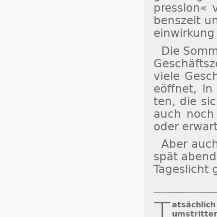
pres­sion« v
bens­zeit un
ein­wir­kun
Die Som­me
Ge­schäfts­z
vie­le Ge­sc
eöff­net, in 
ten, die si
auch noch a
oder er­war­
Aber auch
spät abends
Ta­ges­licht
T
atsächlich
um­strit­te