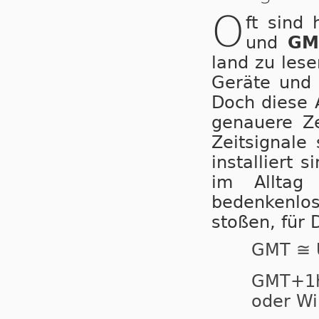
O
ft sind
und
GM
land zu lesen
Geräte und A
Doch diese An
ge­nau­e­re 
Zeitsignal
installiert 
im Alltag
bedenkenlos 
stoßen, für 
GMT ≅ 
GMT+
oder Wi