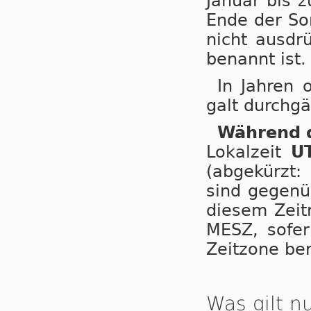
Januar bis 
Ende der So
nicht ausdr
benannt ist.
In Jahren 
galt durchgä
Während d
Lokalzeit
U
(abgekürzt:
sind gegenüb
diesem Zeitr
MESZ, so­fer
Zeitzone be­
Was gilt 