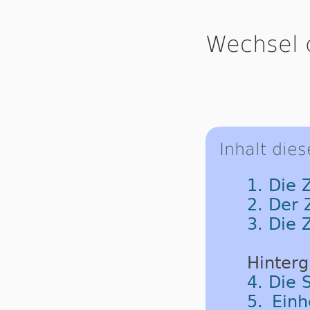
Wechsel 
Inhalt dies
1. Die 
2. Der
3. Die 
Hinterg
4. Die 
5. Einh