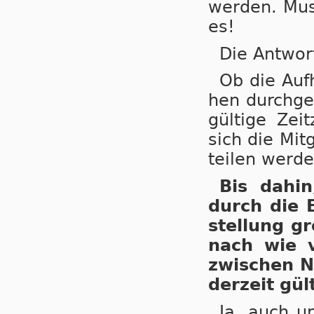
wer­den. Mus
es!
Die Antwor
Ob die Auf­
hen durch­ge­
gül­ti­ge Ze
sich die Mit­
tei­len wer­de
Bis dahin,
durch die E
stel­lung gr
nach wie vo
zwi­schen N
der­zeit gül­
Ja, auch un