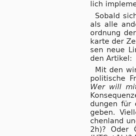
lich im­ple­m
Sobald sich
als alle an­d
ord­nung der
kar­te der Ze
sen neue Li­
den Artikel:
Mit den wir
po­li­ti­sche
Wer will m
Kon­se­quen­
dungen für di
ge­ben. Viel
chen­land und
2h)? Oder Ös