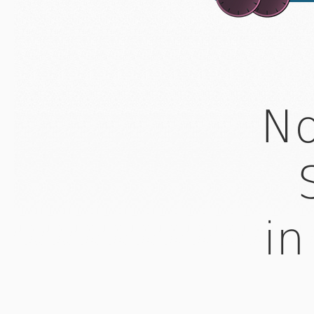
No
in