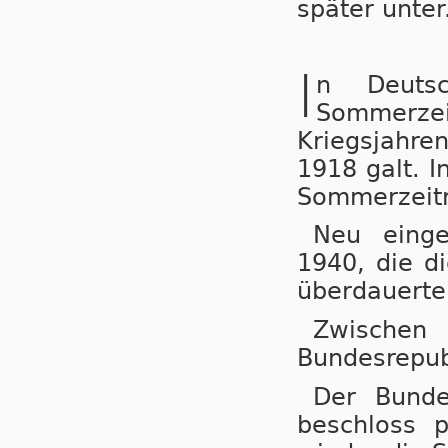
später unter
I
n Deuts
Sommerzeit
Kriegs­jah­r
1918 galt. I
Sommerzeitr
Neu einge
1940, die di
überdauerte
Zwische
Bundesrepub
Der Bunde
beschloss 