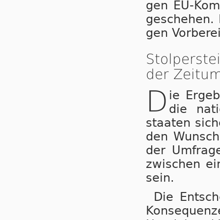
gen EU-Kom­mi
ge­sche­hen. 
gen Vor­be­re
Stolperst
der Zeitum
D
ie Ergeb
die nat
staa­ten sic
den Wunsch 
der Umfrage
zwi­schen ei
sein.
Die Entsche
Kon­se­quen­z