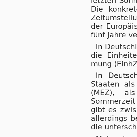
letzten Son
Die konkret
Zeitumstellu
der Eu­ro­pä
fünf Jahre ve
In Deutsch
die Einheit
mung (EinhZ
In Deutsc
Staaten als N
(MEZ), als
Sommerzeit (
gibt es zwi
aller­dings b
die untersch