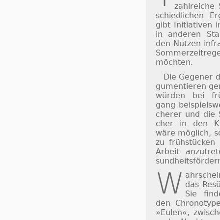
zahl­rei­che 
schied­li­chen Er
gibt Ini­ti­a­ti­v
in an­de­ren St
den Nut­zen in­fr
Som­mer­zeit­re­
möch­ten.
Die Gegener d
gu­men­tie­ren 
würden bei frü
gang bei­spiels­w
che­rer und die 
cher in den Kla
wäre mög­lich, sc
zu früh­stücken
Ar­beit an­zu­t
sund­heits­för­der
W
ahrsche
das Re­sü
Sie fin­
den Chro­no­typ
»Eu­len«, zwi­sch