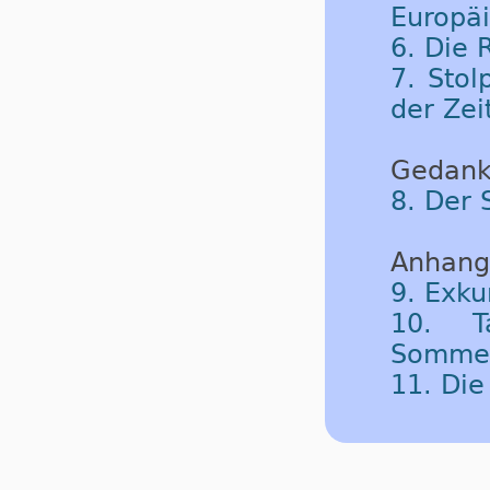
Europäi
6. Die
7. Sto
der Zei
Gedank
8. Der 
Anhang
9. Exku
10. T
Sommerz
11. Di