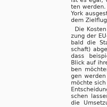
ten wer­den. 
York aus­ge­st
dem Ziel­flug­
Die Kos­ten
zung der EU-
bald die Sta
schaft) ab­g
dass bei­spi
Blick auf ihr
ben möch­ten
gen wer­den l
möch­te sich n
Ent­schei­dun
schen las­se
die Um­set­z