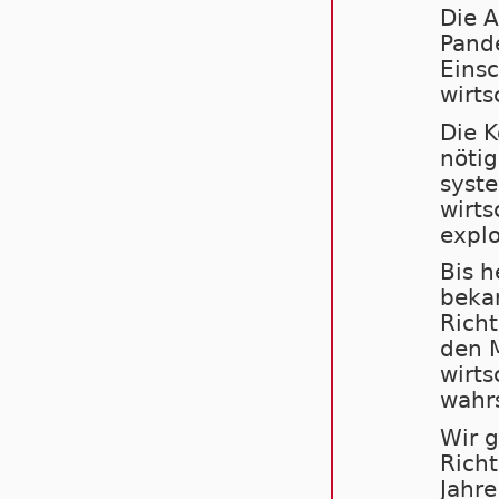
Die A
Pand
Einsc
wirts
Die K
nöti
syste
wirts
explo
Bis h
bekan
Richt
den M
wirts
wahrs
Wir g
Richt
Jahre