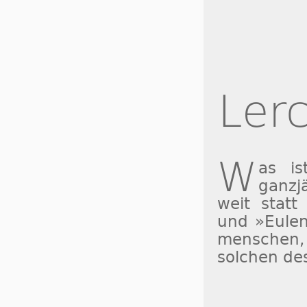
Ler
W
as is
ganzj
weit statt
und »Eu­len
men­schen,
sol­chen de