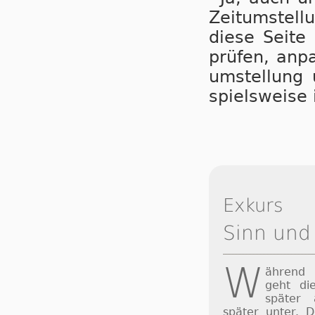
Zeit­um­stel­
die­se Sei­te
prü­fen, an­p
um­stel­lung 
spiels­wei­s
Exkurs
Sinn und
W
ährend
geht di
später
später unter. 