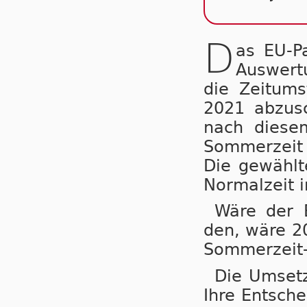
D
as EU-P
Auswertu
die Zeit­um­
2021 ab­zu­s
nach die­sem
Som­mer­zeit
Die ge­wähl­t
Nor­mal­zeit 
Wäre der B
den, wä­re 20
Som­mer­zeit-
Die Um­set­
Ihre Ent­sche