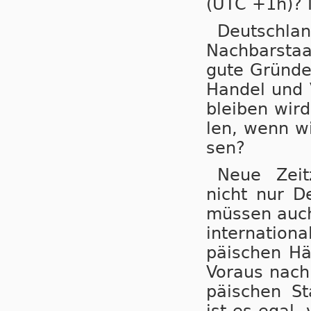
(UTC +1h)? M
Deutsch­lan
Nach­bar­sta
gute Grün­de 
Han­del und V
blei­ben wird
len, wenn wir
sen?
Neue Zeit­z
nicht nur De
müs­sen auch 
in­ter­na­ti­o
pä­i­schen Hä
Vor­aus nach 
pä­i­schen St
ist es egal, 