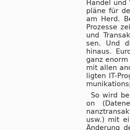
Han­del und 
plä­ne für de
am Herd. Be­
Pro­zes­se zei
und Trans­ak
sen. Und die
hinaus. Euro
ganz enorm be
mit allen an­
lig­ten IT-Pr
mu­ni­ka­ti­on
So wird bei
on (Da­ten­er
nanz­trans­ak
usw.) mit ei
Än­de­rung d