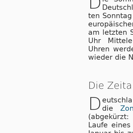
D
Deutsch
ten Sonntag
eu­ro­pä­i­sc
am letzten 
Uhr Mit­tel­
Uhren wer­de
wieder die N
Die Zeita
D
eutschl
die
Zo
(abgekürzt:
Laufe ei­nes