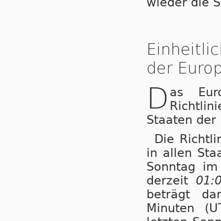
wieder die 
Einheitl
der Europ
D
as Eur
Richtli
Staaten der
Die Richtl
in allen St
Sonntag i
derzeit
01:
beträgt da
Minuten (U