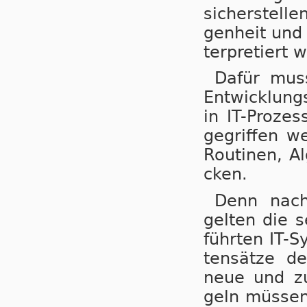
si­cher­stel­l
gen­heit und 
ter­pre­tiert 
Dafür muss 
Ent­wick­lung
in IT-Pro­zes
ge­grif­fen w
Rou­ti­nen, A
cken.
Denn nach 
gel­ten die s
führ­ten IT-S
ten­sät­ze d
neue und zu­k
geln müs­sen 