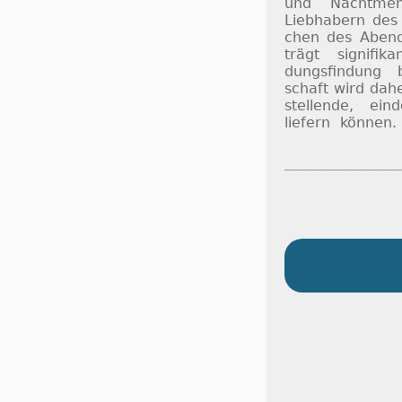
und Nacht­men­
Lieb­habern des
chen des Abends
trägt sig­ni­fi­
dungs­fin­dung 
schaft wird da­h
stel­lende, ein­d
lie­fern kön­nen.