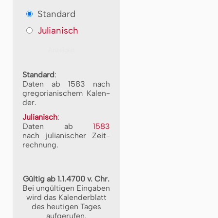
Standard
Julianisch
Standard
:
Daten ab 1583 nach
gre­go­ri­a­ni­schem Ka­len­
der.
Julianisch
:
Daten ab
1583
nach ju­li­a­ni­scher Zeit­
rech­nung.
Gültig ab 1.1.4700 v. Chr.
Bei ungültigen Eingaben
wird das Kalenderblatt
des heutigen Tages
aufgerufen.