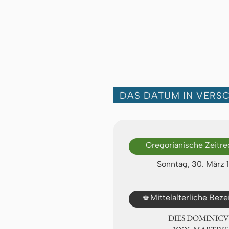
DAS DATUM IN VERS
Gregorianische Zeitr
Sonntag, 30. März 
♚
Mittelalterliche Bez
DIES DOMINICU