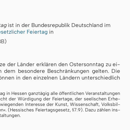
tag
ist in der Bundesrepublik Deutschland im
setzlicher Feiertag
in
BB)
t­ze der Län­der er­klä­ren den Os­ter­sonn­tag zu ei­
n dem be­son­de­re Be­schrän­kun­gen gel­ten. Die
n­nen in den ein­zel­nen Län­dern un­ter­schied­lich
 in Hes­sen ganz­tä­gig al­le öf­fent­li­chen Ver­an­stal­tun­gen
cht der Wür­di­gung der Fei­er­ta­ge, der see­li­schen Er­he­
e­gen­den In­ter­es­se der Kunst, Wis­sen­schaft, Volks­bil­
en«. (Hes­si­sches Fei­er­tags­ge­setz, §7.9). Da­zu zäh­len ins­
tal­tun­gen.