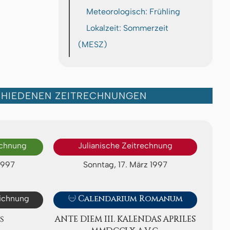
Meteorologisch: Frühling
Lokalzeit: Sommerzeit
(MESZ)
CHIEDENEN ZEITRECHNUNGEN
echnung
Julianische Zeitrechnung
1997
Sonntag, 17. März 1997
eichnung

Calendarium Romanum
S
ANTE DIEM III. KA­LEN­DAS APRI­LES