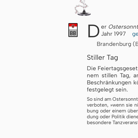
D
er
Ostersonn
Jahr 1997
ge
Brandenburg (
Stiller Tag
Die Fei­er­tags­ge­se
nem stil­len Tag, a
Be­schrän­kun­gen kö
fest­ge­legt sein.
So sind am Os­ter­sonn­tag
ver­bo­ten, »wenn sie ni
bung oder ei­nem über­wi
dung oder Po­li­tik die­n
be­son­de­re Tanz­ver­an­s