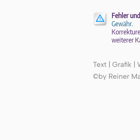
Fehler und
Gewähr.
Kor­rek­tu­r
wei­te­rer K
Text | Grafik 
©by Reiner Mak