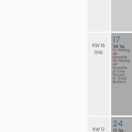
17
KW 16
108. Tag
EV:
Montag
1916
der
Karwoche
RK:
Montag
der
Karwoche
JK:
Erew
Pessach
JK:
Ta'anit
Bechorot
24
KW 17
115. Tag