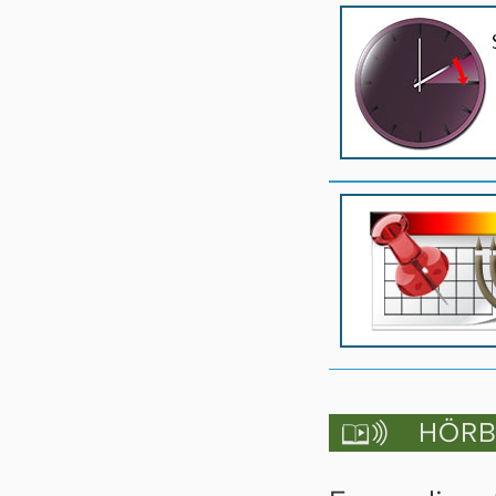
HÖRBU
