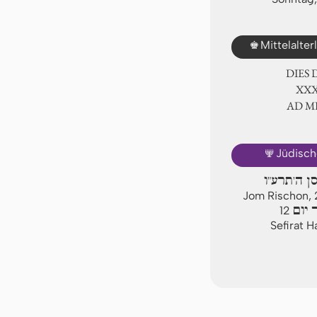
♚
Mittelalte
DIES
ⅩⅩⅩ
AD 
🕎
Jüdisch
סן ה'תרע"ו
Jom Rischon, 
 יום
12
Sefirat 