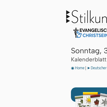
Sonntag, 3
Kalenderblat
◉ Home
|
►Deutscher 