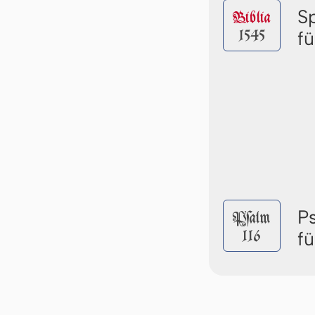
S
Biblia
1545
f
P
Pſalm
116
f