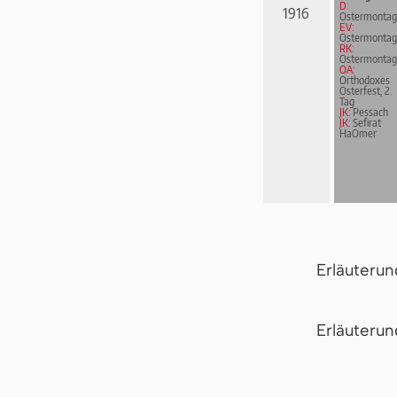
D:
1916
Ostermontag
EV:
Ostermontag
RK:
Ostermontag
OA:
Orthodoxes
Osterfest, 2.
Tag
JK:
Pessach
JK:
Sefirat
HaOmer
Erläuteru
Er­läu­te­r