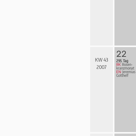
22
KW 43
295. Tag
RK:
Rosen­
2007
kranz­mo­nat
EN:
Jeremias
Gotthelf