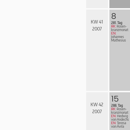
8
KW 41
281. Tag
RK:
Rosen­
2007
kranz­mo­nat
EN:
Johannes
Mathesius
15
KW 42
288. Tag
RK:
Rosen­
2007
kranz­mo­nat
EN:
Hedwig
von Andechs
EN:
Teresa
von Ávila