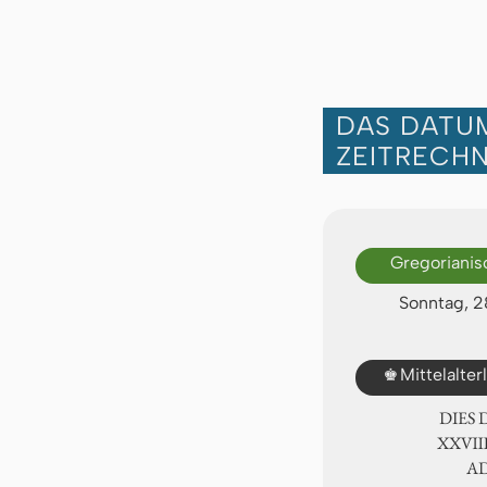
DAS DATUM
ZEITRECH
Gregorianis
Sonntag, 2
♚
Mittelalte
DIES
ⅩⅩⅧ.
A