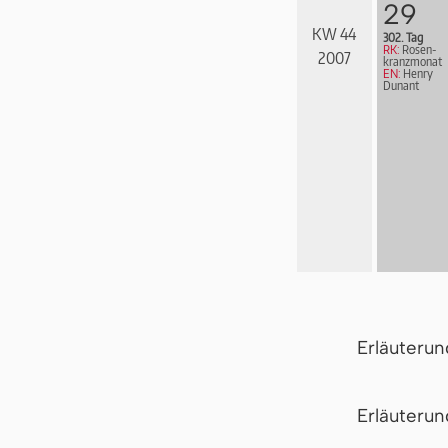
29
KW 44
302. Tag
RK:
Rosen­
2007
kranz­mo­nat
EN:
Henry
Dunant
Erläuteru
Er­läu­te­r