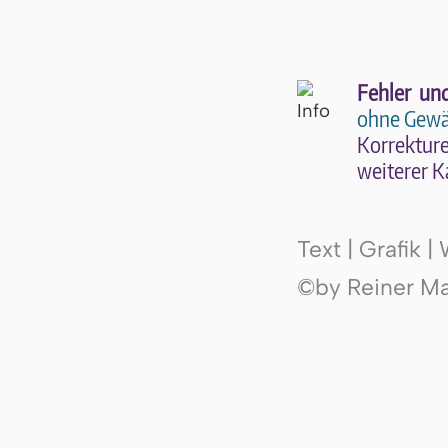
Fehler un
ohne Gewä
Kor­rek­tu­r
wei­te­rer K
Text | Grafik 
©by Reiner Mak