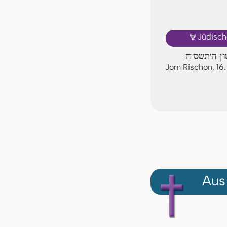
🕎
Jüdisch
ון ה'תשס"ח
Jom Rischon, 1
Aus