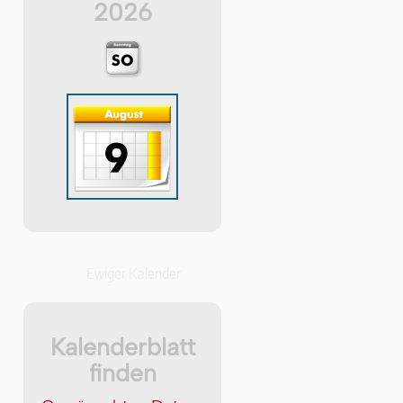
2026
Ewiger Kalender
Kalenderblatt
finden