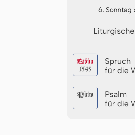
6. Sonntag 
Liturgische
Spruch
Biblia
1545
für die
Psalm
Pſalm
für die