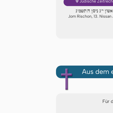
🕎
Jüdische Zeitrec
שון י"ג ניסן ה'תשמ"ג
Jom Rischon, 13. Nissa
Aus dem e
Für 