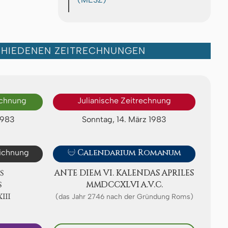
CHIEDENEN ZEITRECHNUNGEN
echnung
Julianische Zeitrechnung
1983
Sonntag, 14. März 1983
eichnung

Calendarium Romanum
S
ANTE DIEM VI. KA­LEN­DAS APRI­LES
S
ⅯⅯⅮⅭⅭⅩⅬⅥ A.V.C.
ⅩⅢ
(das Jahr 2746 nach der Gründung Roms)