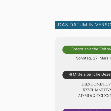
DAS DATUM IN VERS
Gregorianische Zeitr
Sonntag, 27. März 
♚
Mittelalterliche Bez
DIES DOMINICU
ⅩⅩⅦ. MARTIV
AD ⅯⅮⅭⅭⅭⅭⅬⅩⅩ