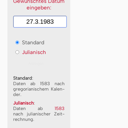
Gewünschtes Datum
eingeben:
Standard
Julianisch
Standard
:
Daten ab 1583 nach
gre­go­ri­a­ni­schem Ka­len­
der.
Julianisch
:
Daten ab
1583
nach ju­li­a­ni­scher Zeit­
rech­nung.