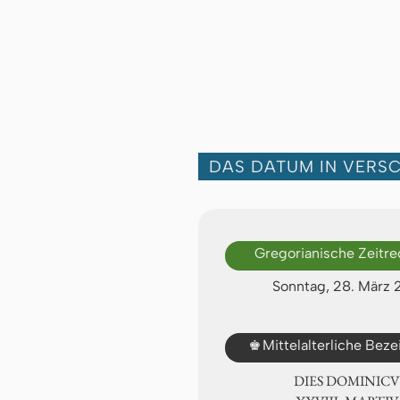
DAS DATUM IN VERS
Gregorianische Zeitr
Sonntag, 28. März 
♚
Mittelalterliche Bez
DIES DOMINICU