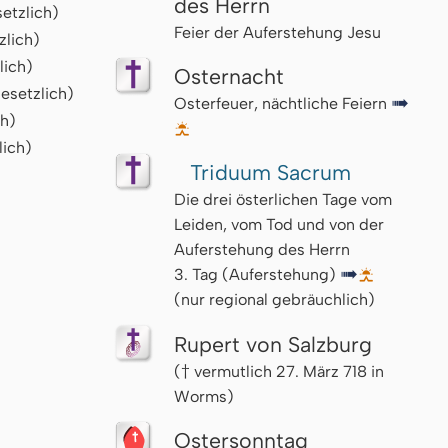
des Herrn
etzlich)
Feier der Auferstehung Jesu
zlich)
lich)
Osternacht
esetzlich)
Osterfeuer, nächtliche Feiern
↦
ch)
🌅
lich)
Triduum Sacrum
Die drei österlichen Tage vom
Leiden, vom Tod und von der
Auferstehung des Herrn
3. Tag (Auferstehung)
↦
🌅
(nur regional gebräuchlich)
Rupert von Salzburg
(† vermutlich 27. März 718 in
Worms)
Ostersonntag