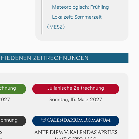
Meteorologisch: Frühling
Lokalzeit: Sommerzeit
(MESZ)
CHIEDENEN ZEITRECHNUNGEN
echnung
Julianische Zeitrechnung
2027
Sonntag, 15. März 2027
eichnung

Calendarium Romanum
S
ANTE DIEM V. KA­LEN­DAS APRI­LES