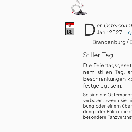
D
er
Ostersonn
Jahr 2027
g
Brandenburg (
Stiller Tag
Die Fei­er­tags­ge­se
nem stil­len Tag, a
Be­schrän­kun­gen kö
fest­ge­legt sein.
So sind am Os­ter­sonn­tag
ver­bo­ten, »wenn sie ni
bung oder ei­nem über­wi
dung oder Po­li­tik die­n
be­son­de­re Tanz­ver­an­s