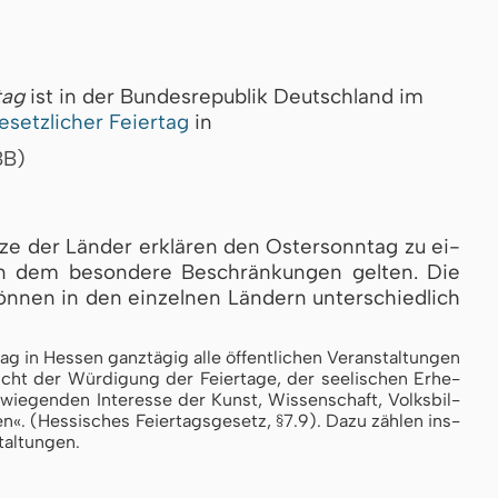
tag
ist in der Bundesrepublik Deutschland im
esetzlicher Feiertag
in
BB)
t­ze der Län­der er­klä­ren den Os­ter­sonn­tag zu ei­
n dem be­son­de­re Be­schrän­kun­gen gel­ten. Die
n­nen in den ein­zel­nen Län­dern un­ter­schied­lich
 in Hes­sen ganz­tä­gig al­le öf­fent­li­chen Ver­an­stal­tun­gen
cht der Wür­di­gung der Fei­er­ta­ge, der see­li­schen Er­he­
e­gen­den In­ter­es­se der Kunst, Wis­sen­schaft, Volks­bil­
en«. (Hes­si­sches Fei­er­tags­ge­setz, §7.9). Da­zu zäh­len ins­
tal­tun­gen.