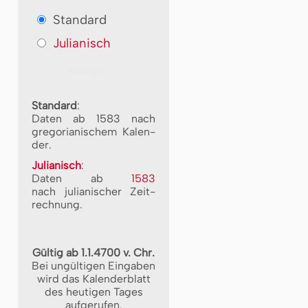
Standard
Julianisch
Standard
:
Daten ab 1583 nach
gre­go­ri­a­ni­schem Ka­len­
der.
Julianisch
:
Daten ab
1583
nach ju­li­a­ni­scher Zeit­
rech­nung.
Gültig ab 1.1.4700 v. Chr.
Bei ungültigen Eingaben
wird das Kalenderblatt
des heutigen Tages
aufgerufen.