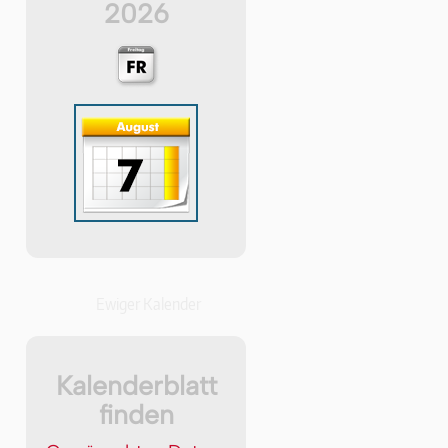
2026
Ewiger Kalender
Kalenderblatt
finden