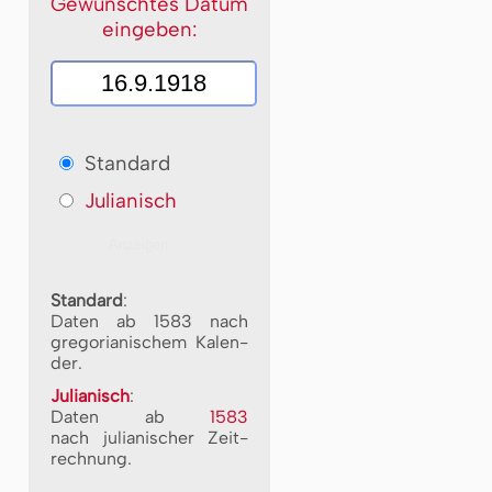
Gewünschtes Datum
eingeben:
Standard
Julianisch
Standard
:
Daten ab 1583 nach
gre­go­ri­a­ni­schem Ka­len­
der.
Julianisch
:
Daten ab
1583
nach ju­li­a­ni­scher Zeit­
rech­nung.