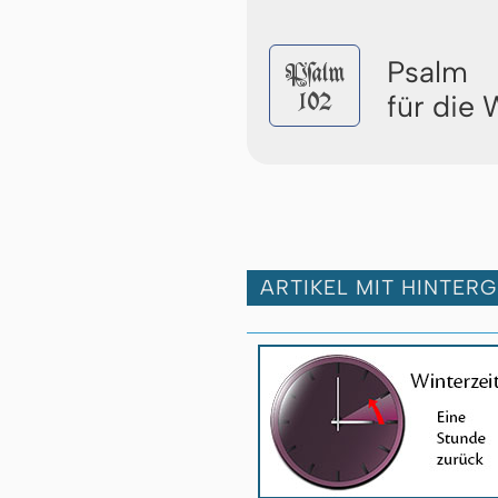
Psalm
Pſalm
102
für die
ARTIKEL MIT HINTER