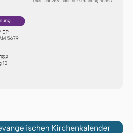
(das Jahr 2681 nach der Gründung Roms)
hnung
יום 
i AM 5679
עשרת
g 10
vangelischen Kirchenkalender