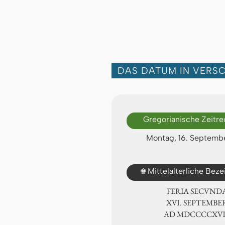
DAS DATUM IN VERS
Gregorianische Zeitr
Montag, 16. Septembe
♚
Mittelalterliche Bez
FERIA SECUND
ⅩⅥ. SEPTEMBE
AD ⅯⅮⅭⅭⅭⅭⅩ