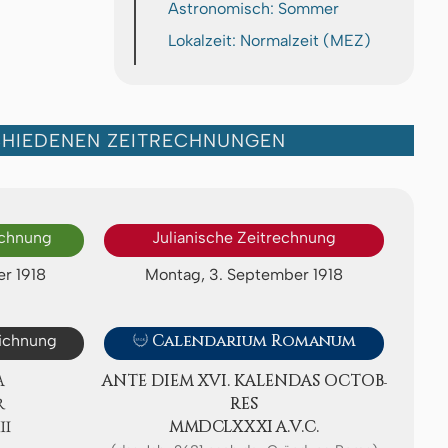
Astronomisch: Sommer
Lokalzeit: Normalzeit (MEZ)
CHIEDENEN ZEITRECHNUNGEN
echnung
Julianische Zeitrechnung
r 1918
Montag, 3. September 1918
eichnung

Calendarium Romanum
A
ANTE DIEM XVI. KA­LEN­DAS OC­TOB­
R
RES
Ⅷ
ⅯⅯⅮⅭⅬⅩⅩⅪ A.V.C.