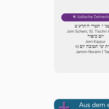
🕎
Jüdische Zeitrec
שני י' תשרי ה'תרע"ט
Jom Scheni, 10. Tischr
יום כיפור
Jom Kippur
 ימי תשובה יום
10
Jamim Noraim | Ta
Aus dem e