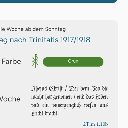
die Woche ab dem Sonntag
ag nach Trinitatis 1917/1918
 Farbe
Grün
Jhe­ſus Chriſt / Der dem Tod die
macht hat genomen / vnd das Leben
 Woche
vnd ein vnuergenglich we­ſen ans
Liecht bracht.
2Tim 1,10b