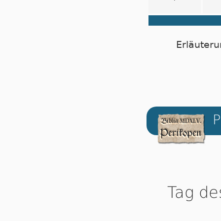
Erläuteru
P
Tag de