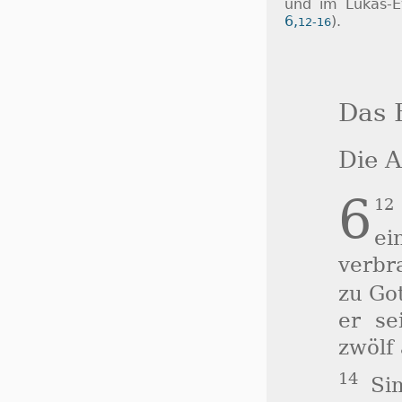
und im Lukas-
6,
).
12-16
Das 
Die A
6
12
e
verbr
zu Go
er se
zwölf 
14
Sim