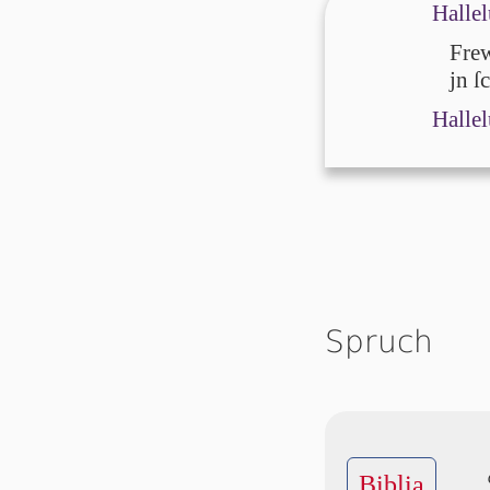
Hallel
Frew
jn ſ
Hallel
Spruch
Biblia