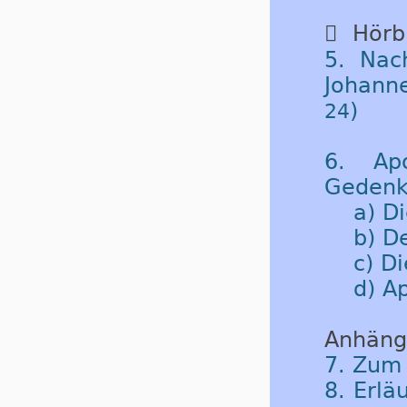

Hörbu
5. Nac
Johann
)
24
6. Apo
Gedenk
a) D
b) D
c) D
d) A
Anhäng
7. Zum
8. Erlä