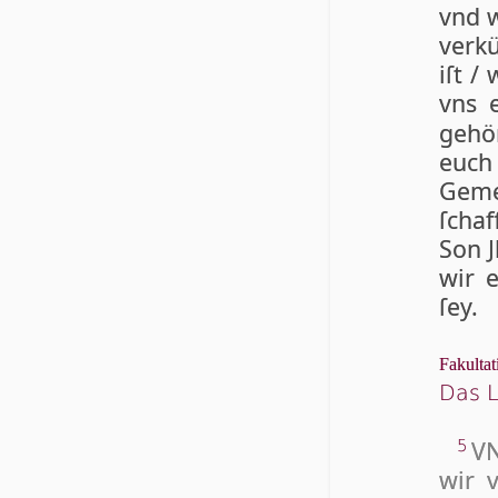
vnd w
verk
iſt /
vns 
ge­h
euch
Gemei
ſchaf
Son J
wir e
ſey.
Fakultat
Das L
VN
5
wir 