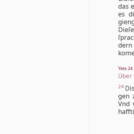
das e
es d
gieng
Die­ſ
ſprac
dern 
ko­me
Vers 24
Über 
Dis
24
gen z
Vnd w
haff­t