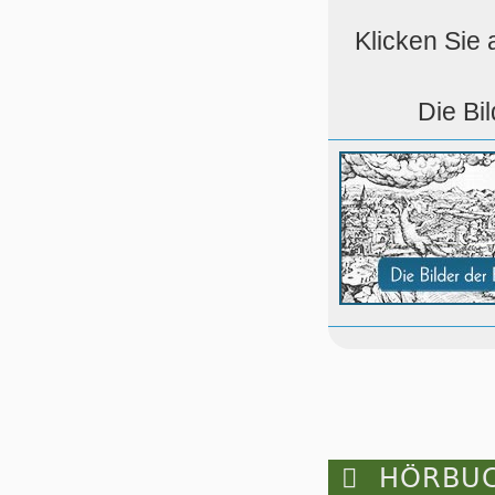
Klicken Sie 
Die Bi

HÖRBUC