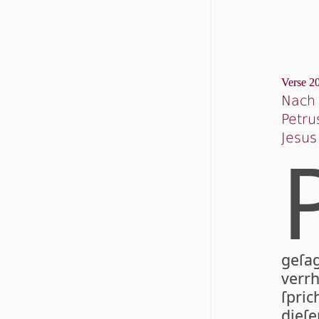
Verse 20
Nach 
Petru
Jesus
ge­ſa
ver­
ſpric
die­ſ