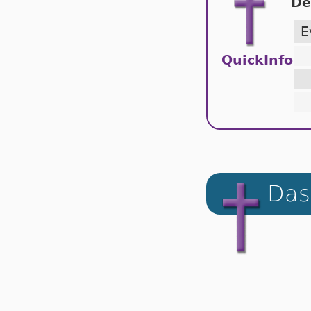
De
E
QuickInfo
Das