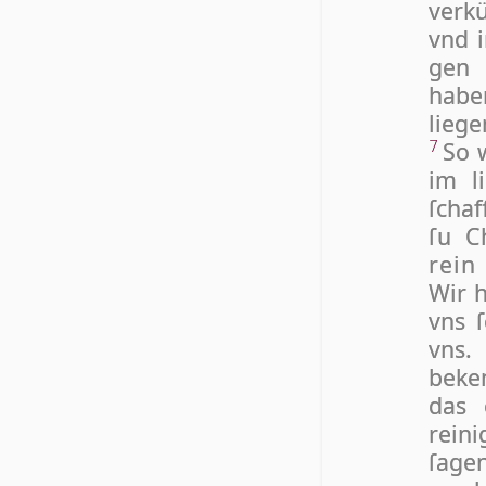
verkü
vnd i
gen 
haben
liege
So 
7
im l
ſchaf
ſu C
rein
Wir 
vns ſ
vns
beken
das 
reini
ſa­ge