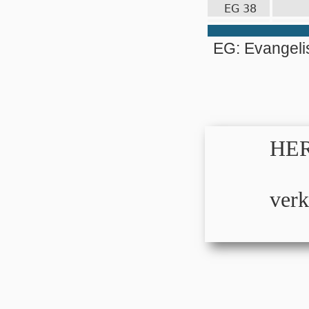
EG 38
EG: Evangel
HER
verk