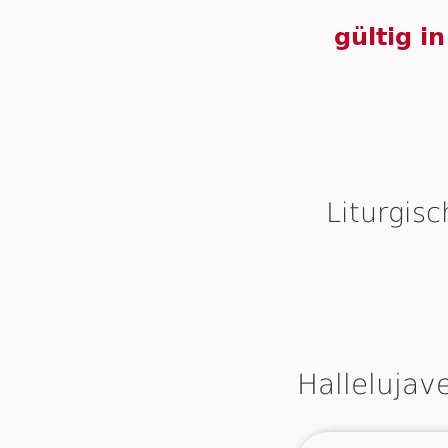
gültig i
Liturgis
Hallelujav