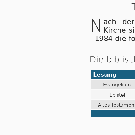
N
ach der
Kirche s
- 1984 die f
Die biblis
Lesung
Evangelium
Epistel
Altes Testamen