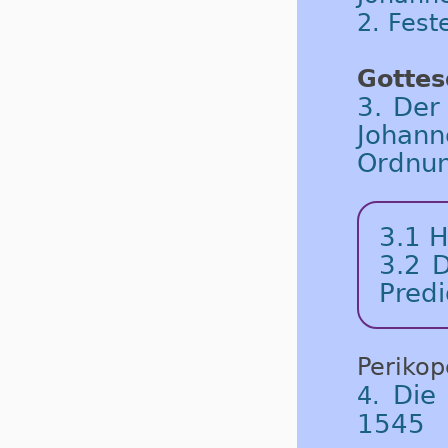
2. Fest
Gottes
3. Der
Johan
Ordnu
3.1 H
3.2 D
Predi
Periko
Die
4.
1545