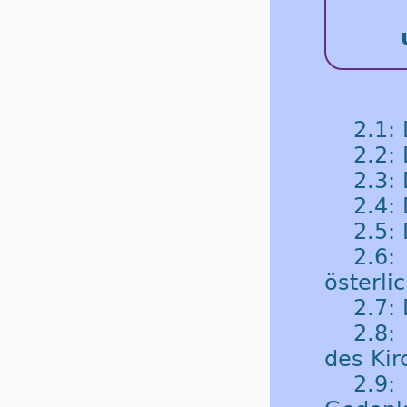
2.1:
2.2:
2.3:
2.4: 
2.5:
2.6
österli
2.7: 
2.8:
des Kir
2.9