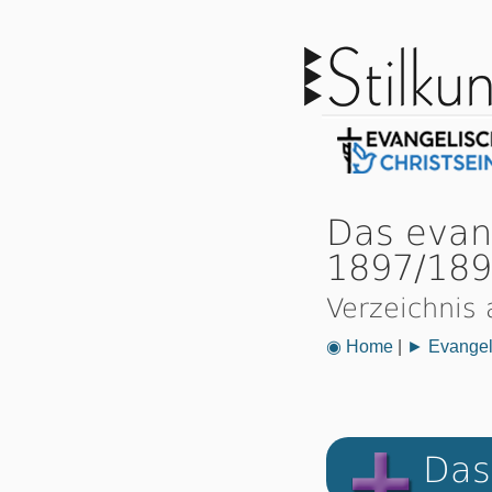
Das evan
1897/18
Verzeichnis 
◉ Home
|
► Evangeli
Das