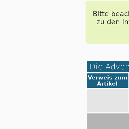
Bitte bea
zu den I
Die Adven
Verweis zum
Artikel