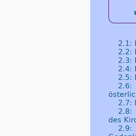
2.1:
2.2:
2.3:
2.4: 
2.5:
2.6
österli
2.7: 
2.8:
des Kir
2.9