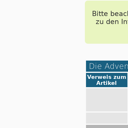
Bitte bea
zu den I
Die Adven
Verweis zum
Artikel