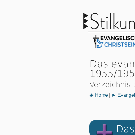
Das evan
1955/19
Verzeichnis 
◉ Home
|
► Evangeli
Das