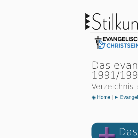
Das evan
1991/19
Verzeichnis 
◉ Home
|
► Evangeli
Das