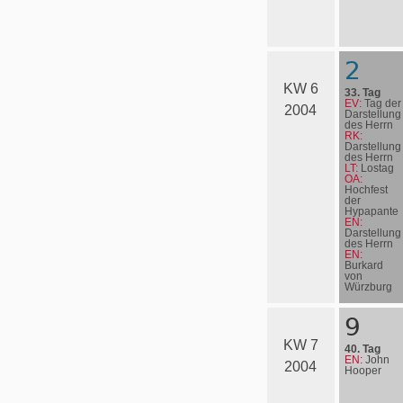
2
KW 6
33. Tag
EV:
Tag der
2004
Darstellung
des Herrn
RK:
Darstellung
des Herrn
LT:
Lostag
OA:
Hochfest
der
Hypapante
EN:
Darstellung
des Herrn
EN:
Burkard
von
Würzburg
9
KW 7
40. Tag
EN:
John
2004
Hooper