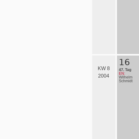
16
KW 8
47. Tag
EN:
2004
Wilhelm
Schmidt