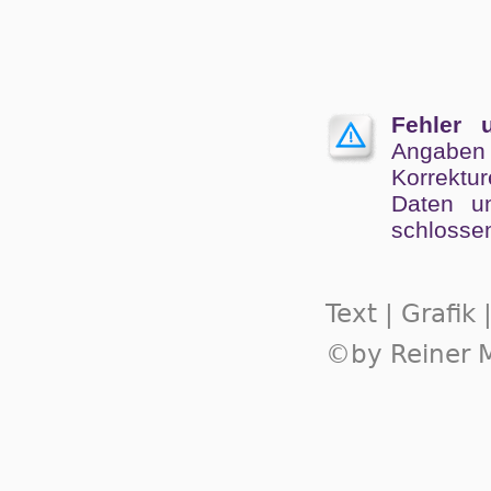
Fehler 
Angaben
Kor­rek­tu
Da­ten un
schlos­se
Text | Grafik
©by Reiner M