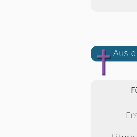
Aus d
F
Er