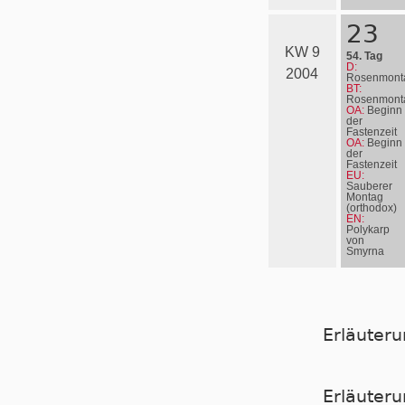
23
KW 9
54. Tag
D:
2004
Rosenmont
BT:
Rosenmont
OA:
Beginn
der
Fastenzeit
OA:
Beginn
der
Fastenzeit
EU:
Sauberer
Montag
(orthodox)
EN:
Polykarp
von
Smyrna
Erläuter
Er­läu­te­