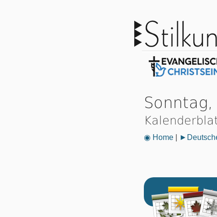
Sonntag,
Kalenderbla
◉ Home
|
►Deutsche