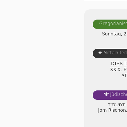
Gregorianis
Sonntag, 2
Mittelalte
♚
DIES 
ⅩⅩⅨ. 
A
Jüdisch
🕎
ר ה'תשס"ד
Jom Rischon