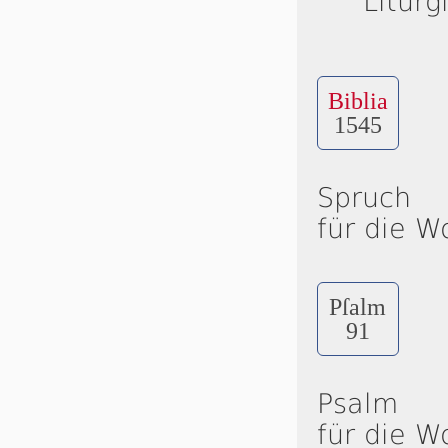
Liturg
Biblia
1545
Spruch
für die W
Pſalm
91
Psalm
für die W