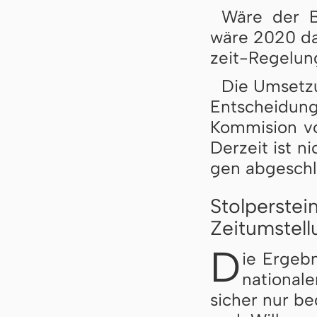
Wäre der Be
wä­re 2020 das
zeit-Re­ge­lun
Die Um­set­z
Ent­schei­dung
Kom­mi­si­on v
Der­zeit ist n
gen ab­ge­schl
Stolperste
Zeitumstell
D
ie Ergeb
national
sicher nur be