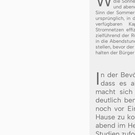
W
die Sonne
und abend
Sinn der Som­mer­z
ur­sprüng­lich, in 
ver­füg­ba­ren Ka
Strom­net­zen ef­fi
ziel­füh­rend der Rü
in die Abend­stun­
stel­len, be­vor de
hal­ten der Bür­ger
I
n der Be­vö
dass es ab
macht sich 
deut­lich be
noch vor Ein
Hau­se zu ko
abend im Hel­
Stu­di­en zu­f