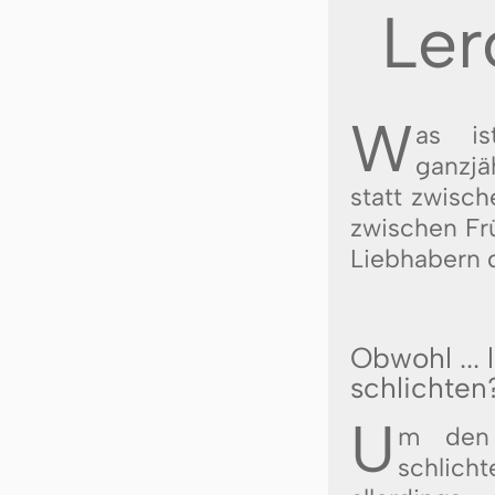
Ler
W
as is
ganzjä
statt zwi­sc
zwi­schen Fr
Lieb­habern 
Obwohl ... 
schlichten
U
m den 
schlicht