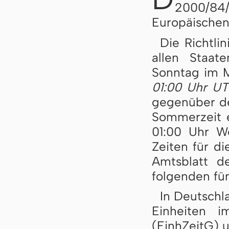
2000/84/
Europäischen
Die Richtli
allen Staa
Sonntag im 
01:00 Uhr U
gegenüber de
Som­mer­zeit
01:00 Uhr Wel
Zeiten für di
Amtsblatt de
folgenden fün
In Deutschl
Einheiten i
(EinhZeitG) 