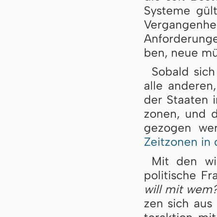
Sys­te­me gül
Ver­gan­gen­he
An­for­de­run­
ben, neue müs­
Sobald sich 
alle an­de­ren
der Staa­ten i
zo­nen, und d
ge­zo­gen we
Zeit­zo­nen in
Mit den wir
po­li­ti­sche 
will mit wem
zen sich aus d