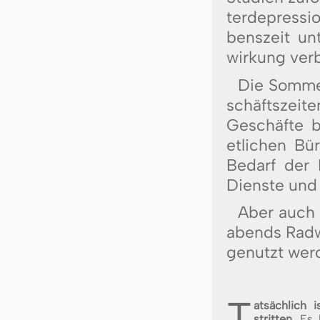
ter­de­pres­s
bens­zeit un­
wir­kung ver
Die Som­mer
schäfts­zei­t
Ge­schäf­te b
et­li­chen Bü­
Be­darf der
Diens­te und S
Aber auch 
abends Rad­we
ge­nutzt wer­
T
atsächlich 
strit­ten.
Es l