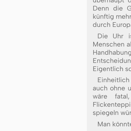
Denn die Ge
künftig meh
durch Eu­ro­p
Die Uhr i
Menschen all
Handhabung 
Entscheidung
Eigentlich s
Einheitlic
auch ohne u
wäre fatal
Flickenteppi
spiegeln wür
Man könnte