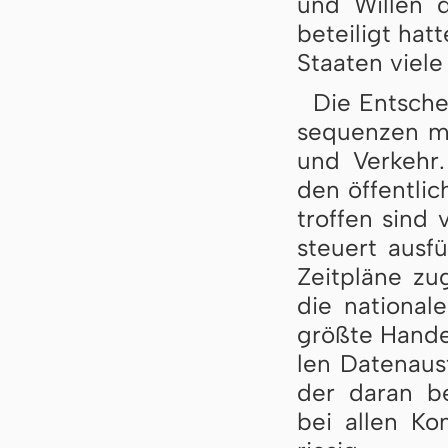
und Willen d
beteiligt hat
Staa­ten vie­l
Die Entschei
se­quen­zen mi
und Verkehr. 
den öf­fent­l
trof­fen sind 
steu­ert aus­f
Zeit­plä­ne 
die na­ti­o­n
größte Han­de
len Da­ten­aus
der daran be­
bei allen Kom­