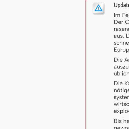
Update
Im Fe
Der C
rasen
aus. 
schne
Europ
Die A
auszu
üblic
Die Ko
nötig
syste
wirts
explo
Bis h
ge­wo