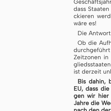
Ge­schäfts­jah
dass Staa­ten
ckie­ren wer­
wäre es!
Die Antwort
Ob die Auf­h
durch­ge­führt
Zeit­zo­nen i
glieds­staa­te
ist der­zeit un
Bis dahin, b
EU, dass die 
gen wir hier 
Jah­re die We
nach den der­z