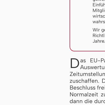
Einfü
Mitgl
wirts
wahrs
Wir g
Richt
Jahre
D
as EU-P
Auswertun
Zeit­um­stel­
zu­schaf­fen.
Be­schluss frei
Nor­mal­zeit z
dann die durch