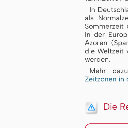
In Deutschl
als Normalzei
Sommerzeit d
In der Eu­ro­
Azoren (Span
die Welt­zeit
wer­den.
Mehr dazu
Zeitzonen in
Die R