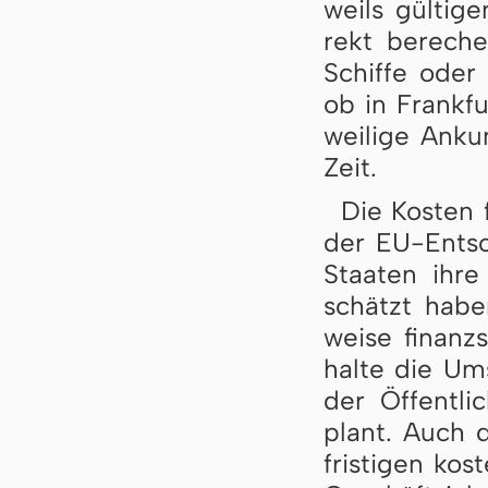
weils gül­ti­g
rekt be­re­ch
Schi­ffe oder 
ob in Frank­f
wei­lige An­ku
Zeit.
Die Kos­ten 
der EU-Entsch
Staa­ten ihre
schätzt ha­be
wei­se fi­nan
halte die Um­
der Öffent­li­
plant. Auch d
fris­ti­gen kos