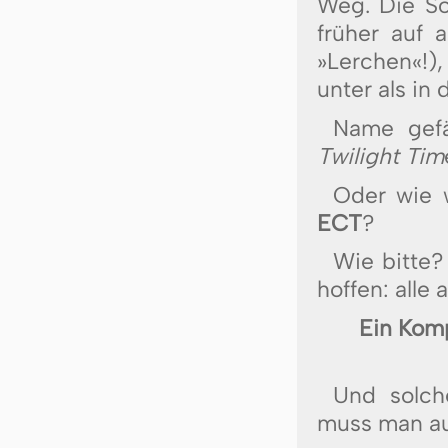
Weg. Die S
frü­her auf 
»Lerchen«!),
unter als in 
Name gefä
Twilight Tim
Oder wie 
ECT
?
Wie bitte?
hoffen: alle
Ein Komp
Und solch
muss man au