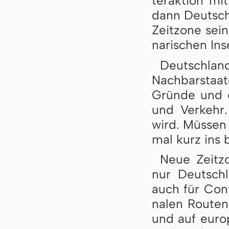
ter­ak­ti­on m
dann Deutsch­l
Zeit­zo­ne se
na­ri­schen In
Deutsch­lan
Nach­bar­staa
Grün­de und e
und Ver­kehr.
wird. Müs­sen 
mal kurz ins b
Neue Zeit­zo­
nur Deutsch­l
auch für Con­ta
na­len Rou­ten
und auf eu­ro­