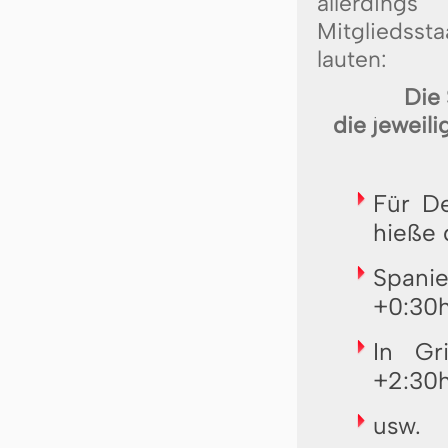
allerdin
Mitgliedssta
lauten:
Die 
die jeweil
Für De
hieße 
Spani
+0:30h
In Gr
+2:30h
usw.