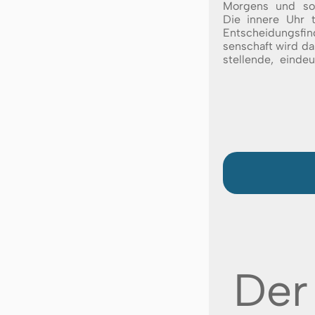
Mor­gens und so
Die in­ne­re Uhr tr
Ent­schei­dungs­f
sen­schaft wird da
stel­lende, ein­deu
Der