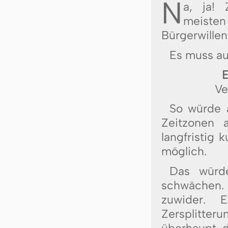
N
a, ja!
meiste
Bürgerwillen
Es muss auc
E
Ve
So würde 
Zeitzonen a
langfristig 
möglich.
Das würd
schwächen. 
zuwider. 
Zersplitteru
überhaupt di