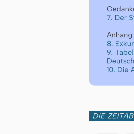
Gedank
7. Der 
Anhang
8. Exku
9. Tabe
Deutschl
10. Die
DIE ZEITA