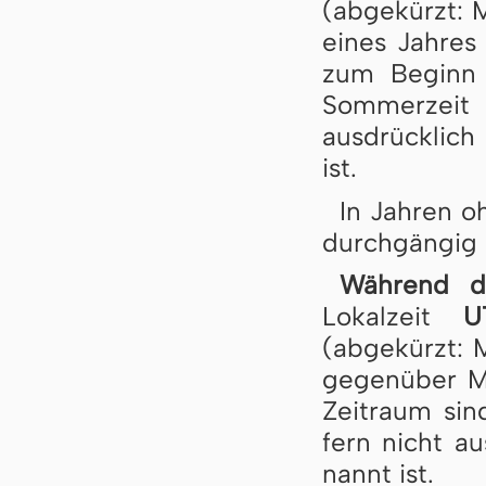
(abgekürzt: M
ei­nes Jah­re
zum Beginn 
Som­mer­zei
ausdrücklich
ist.
In Jahren o
durchgängig 
Während de
Lokalzeit
U
(abgekürzt: 
gegenüber ME
Zeitraum sind
fern nicht au
nannt ist.