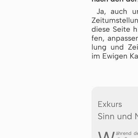
Ja, auch un
Zeit­um­stel­
die­se Sei­te h
fen, an­pas­se
lung und Zeit­
im Ewigen Ka
Exkurs
Sinn und 
ährend d