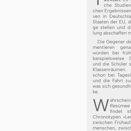
che Stu­di­en
chen Er­geb­nis­sen v
ven in Deutsch­l
Staa­ten der EU, d
ge stel­len und di
lung ab­schaf­fen 
Die Gegener de
men­tie­ren ge
würden bei frü­h
bei­spiels­wei­se 
und die Schü­ler 
Klas­sen­räu­men
schon bei Ta­ges­
und die Fahrt zur 
was sich ge­sund­he
ke.
W
ahrschei
Re­sü­mee
fin­det 
Chro­no­typen »Le
zwi­schen Früh­au
men­schen, zwi­s