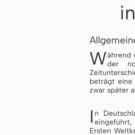
i
Allgemein
W
ährend 
der nor
Zeituntersc
beträgt eine
zwar später a
I
n Deutschl
eingeführt, 
Ersten Weltkr