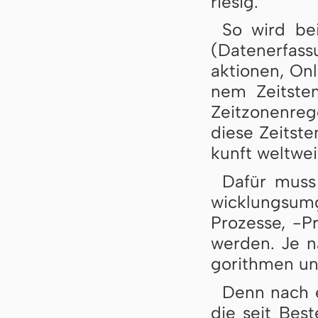
rie­sig.
So wird bei
(Da­ten­er­fas
ak­ti­o­nen, O
nem Zeit­stem
Zeit­zo­nen­re
die­se Zeit­st
kunft welt­weit
Dafür muss t
wick­lungs­um­
Pro­zes­se, -P
wer­den. Je n
go­rith­men un
Denn nach ei
die seit Be­st