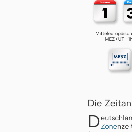
Mitteleuropäisch
MEZ (UT +1
Die Zeita
D
eutschla
Zone
nz