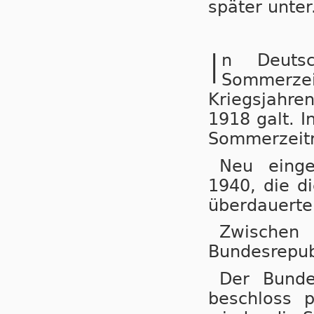
später unter
I
n Deuts
Sommerzeit
Kriegs­jah­r
1918 galt. I
Sommerzeitr
Neu einge
1940, die di
überdauerte
Zwische
Bundesrepub
Der Bunde
beschloss 