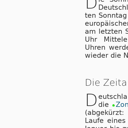
D
Deutsch
ten Sonntag
eu­ro­pä­i­sc
am letzten 
Uhr Mit­tel­
Uhren wer­de
wieder die N
Die Zeita
D
eutschl
die
Zo
(abgekürzt:
Laufe ei­nes