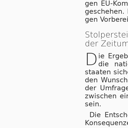
gen EU-Kom­mi
ge­sche­hen. 
gen Vor­be­re
Stolperst
der Zeitum
D
ie Ergeb
die nat
staa­ten sic
den Wunsch 
der Umfrage
zwi­schen ei
sein.
Die Entsche
Kon­se­quen­z