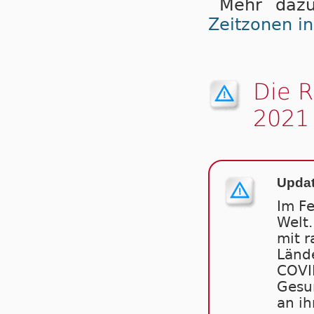
Mehr dazu
Zeitzonen i
Die 
2021
Updat
Im F
Welt.
mit r
Länd
COVID
Gesun
an ih