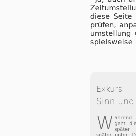
Zeit­um­stel­
die­se Sei­te
prü­fen, an­p
um­stel­lung 
spiels­wei­s
Exkurs
Sinn und
W
ährend
geht di
später
später unter. 