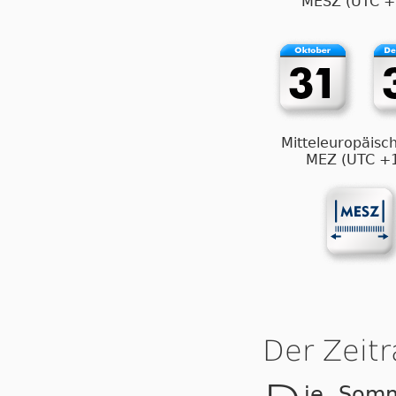
MESZ (UTC +
Mitteleuropäisch
MEZ (UTC +
Der Zeit
ie Som­