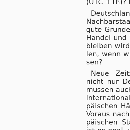
(UTC +1h)? M
Deutsch­lan
Nach­bar­sta
gute Grün­de 
Han­del und V
blei­ben wird
len, wenn wir
sen?
Neue Zeit­z
nicht nur De
müs­sen auch 
in­ter­na­ti­o
pä­i­schen Hä
Vor­aus nach 
pä­i­schen St