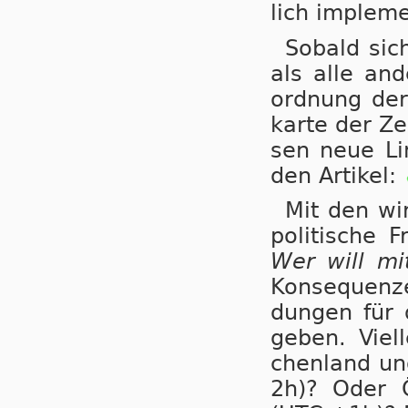
lich im­ple­m
Sobald sich
als alle an­d
ord­nung der
kar­te der Ze
sen neue Li­
den Artikel:
Mit den wir
po­li­ti­sche
Wer will m
Kon­se­quen­
dungen für di
ge­ben. Viel
chen­land und
2h)? Oder Ös