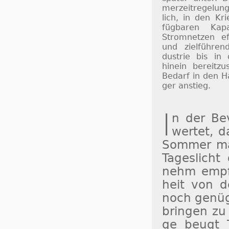
mer­zeit­re­ge­lu
lich, in den Kri
füg­ba­ren Ka­p
Strom­net­zen ef­
und ziel­füh­ren
dus­trie bis in
hinein be­reit­zu
Be­darf in den H
ger an­stieg.
I
n der Be­v
wertet, da
Som­mer ma
Ta­ges­lich
nehm empfu
heit von d
noch ge­nü­
brin­gen zu 
ge beugt Ta