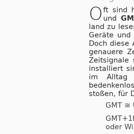
O
ft sind
und
GM
land zu lesen
Geräte und A
Doch diese An
ge­nau­e­re 
Zeitsignal
installiert 
im Alltag
bedenkenlos 
stoßen, für 
GMT ≅ 
GMT+
oder Wi