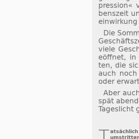
pres­sion« v
bens­zeit un
ein­wir­kun
Die Som­me
Ge­schäfts­z
vie­le Ge­sc
eöff­net, in 
ten, die si
auch noch a
oder er­war­
Aber auch
spät abends
Ta­ges­licht
T
atsächlich
um­strit­te