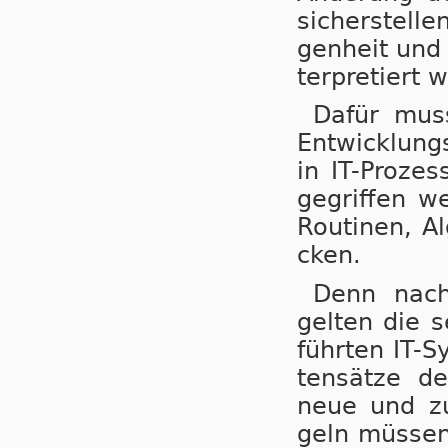
si­cher­stel­l
gen­heit und 
ter­pre­tiert 
Dafür muss 
Ent­wick­lung
in IT-Pro­zes
ge­grif­fen w
Rou­ti­nen, A
cken.
Denn nach 
gel­ten die s
führ­ten IT-S
ten­sät­ze d
neue und zu­k
geln müs­sen 