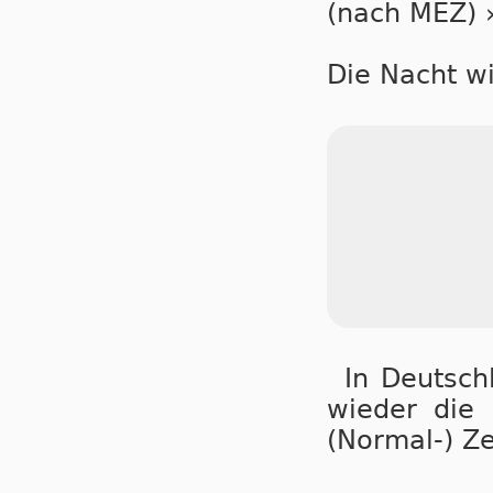
(nach MEZ) 
Die Nacht wi
In Deutsch
wie­der die Z
(Nor­mal-) Ze