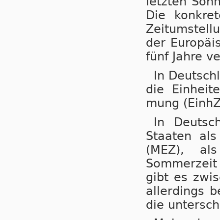
letzten Son
Die konkret
Zeitumstellu
der Eu­ro­pä
fünf Jahre ve
In Deutsch
die Einheit
mung (EinhZ
In Deutsc
Staaten als N
(MEZ), als
Sommerzeit (
gibt es zwi
aller­dings b
die untersch