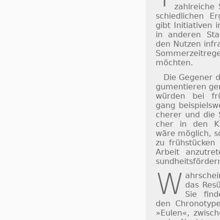
zahl­rei­che 
schied­li­chen Er
gibt Ini­ti­a­ti­v
in an­de­ren St
den Nut­zen in­fr
Som­mer­zeit­re­
möch­ten.
Die Gegener d
gu­men­tie­ren 
würden bei frü
gang bei­spiels­w
che­rer und die 
cher in den Kla
wäre mög­lich, sc
zu früh­stücken
Ar­beit an­zu­t
sund­heits­för­der
W
ahrsche
das Re­sü
Sie fin­
den Chro­no­typ
»Eu­len«, zwi­sch