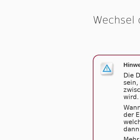
Wechsel 
Hinwe
Die D
sein,
zwis
wird.
Wann
der 
welch
dann 
Mehr