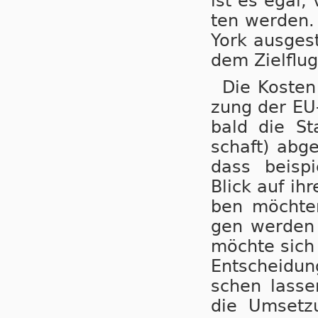
ist es egal, 
ten wer­den. 
York aus­ge­st
dem Ziel­flug­
Die Kos­ten
zung der EU-
bald die Sta
schaft) ab­g
dass bei­spi
Blick auf ihr
ben möch­ten
gen wer­den l
möch­te sich n
Ent­schei­dun
schen las­se
die Um­set­z