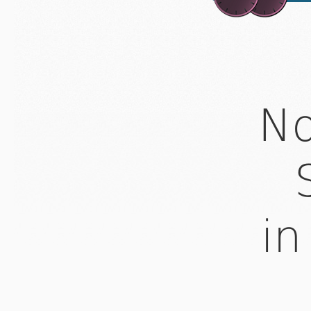
No
in