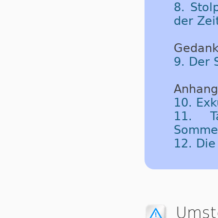
8. Sto
der Zei
Gedank
9. Der 
Anhang
10. Exk
11. T
Sommerz
12. Di
Umste