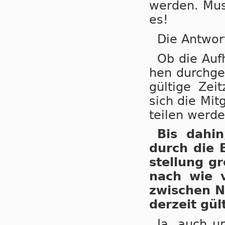
wer­den. Mus
es!
Die Antwor
Ob die Auf­
hen durch­ge­
gül­ti­ge Ze
sich die Mit­
tei­len wer­de
Bis dahin,
durch die E
stel­lung gr
nach wie vo
zwi­schen N
der­zeit gül­
Ja, auch un