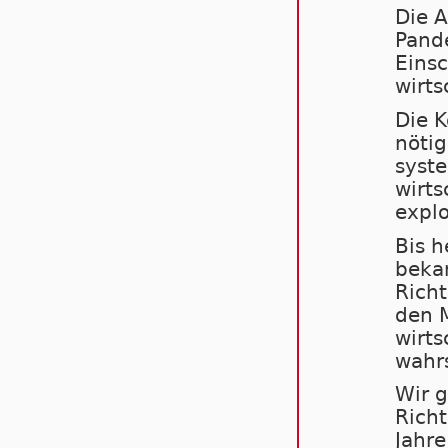
Die A
Pand
Einsc
wirts
Die K
nöti
syste
wirts
explo
Bis h
bekan
Richt
den M
wirts
wahrs
Wir g
Richt
Jahre