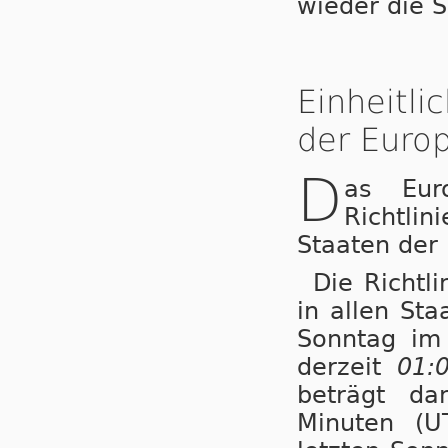
wieder die 
Einheitl
der Europ
D
as Eur
Richtli
Staaten der
Die Richtl
in allen St
Sonntag i
derzeit
01:
beträgt da
Minuten (U