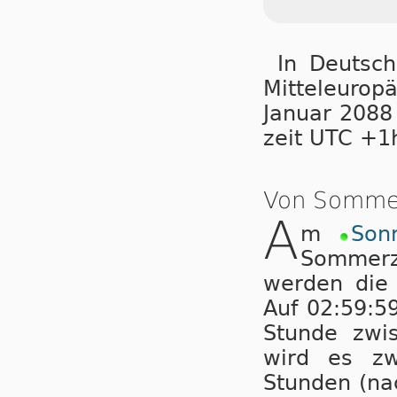
In Deutsch
Mit­tel­eu­ro
Ja­nu­ar 2088
zeit UTC +1
Von Sommer
A
m
Son
Sommerz
wer­den die
Auf 02:59:5
Stunde zwi
wird es zw
Stunden (na