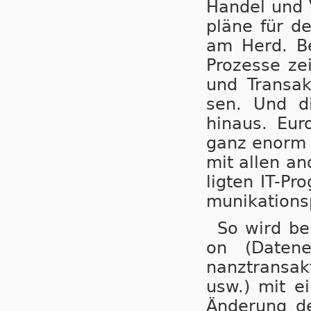
Han­del und 
plä­ne für de
am Herd. Be­
Pro­zes­se zei
und Trans­ak
sen. Und die
hinaus. Euro
ganz enorm be
mit allen an­
lig­ten IT-Pr
mu­ni­ka­ti­on
So wird bei
on (Da­ten­er
nanz­trans­ak
usw.) mit ei
Än­de­rung d