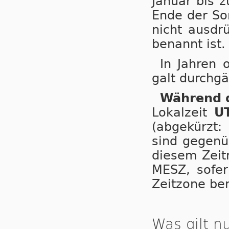
Januar bis 
Ende der So
nicht ausdr
benannt ist.
In Jahren 
galt durchgä
Während d
Lokalzeit
U
(abgekürzt:
sind gegenüb
diesem Zeitr
MESZ, so­fer
Zeitzone be­
Was gilt 