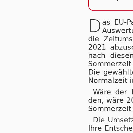
D
as EU-P
Auswertu
die Zeit­um­
2021 ab­zu­s
nach die­sem
Som­mer­zeit
Die ge­wähl­t
Nor­mal­zeit 
Wäre der B
den, wä­re 20
Som­mer­zeit-
Die Um­set­
Ihre Ent­sche