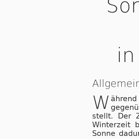
Som
in
Allgemei
W
ähren
gegenü
stellt. Der
Winterzeit 
Sonne dadur