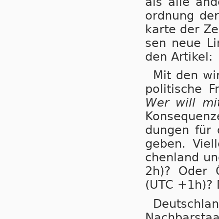
als alle an­d
ord­nung der
kar­te der Ze
sen neue Li­
den Artikel:
Mit den wir
po­li­ti­sche
Wer will m
Kon­se­quen­
dungen für di
ge­ben. Viel
chen­land und
2h)? Oder Ös
(UTC +1h)? M
Deutsch­lan
Nach­bar­sta