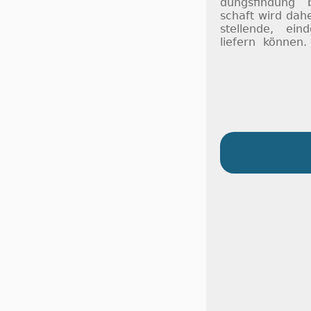
dungs­fin­dung 
schaft wird da­h
stel­lende, ein­d
lie­fern kön­nen.