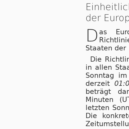
Einheitl
der Europ
D
as Eur
Richtli
Staaten der
Die Richtl
in allen St
Sonntag i
derzeit
01:
beträgt da
Minuten (U
letzten Son
Die konkret
Zeitumstellu