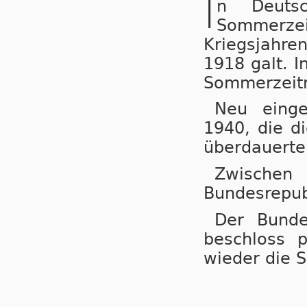
I
n Deuts
Sommerzeit
Kriegs­jah­r
1918 galt. I
Sommerzeitr
Neu einge
1940, die di
überdauerte
Zwische
Bundesrepub
Der Bunde
beschloss 
wieder die 