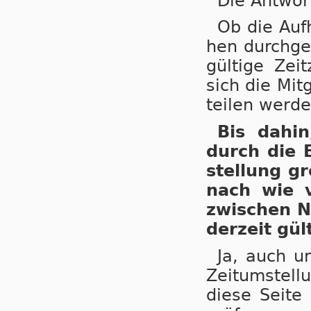
Die Antwor
Ob die Auf­
hen durch­ge­
gül­ti­ge Ze
sich die Mit­
tei­len wer­de
Bis dahin,
durch die E
stel­lung gr
nach wie vo
zwi­schen N
der­zeit gül­
Ja, auch un
Zeit­um­stel­
die­se Sei­te