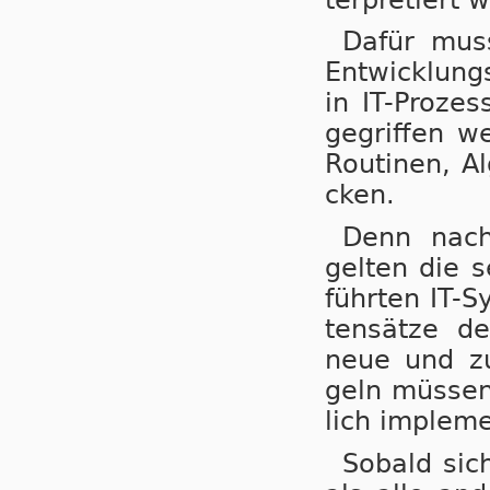
Dafür muss 
Ent­wick­lung
in IT-Pro­zes
ge­grif­fen w
Rou­ti­nen, A
cken.
Denn nach 
gel­ten die s
führ­ten IT-S
ten­sät­ze d
neue und zu­k
geln müs­sen 
lich im­ple­m
Sobald sich