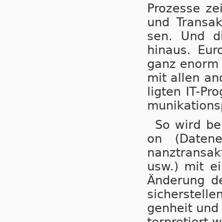
Pro­zes­se zei
und Trans­ak
sen. Und die
hinaus. Euro
ganz enorm be
mit allen an­
lig­ten IT-Pr
mu­ni­ka­ti­on
So wird bei
on (Da­ten­er
nanz­trans­ak
usw.) mit ei
Än­de­rung d
si­cher­stel­l
gen­heit und 
ter­pre­tiert 