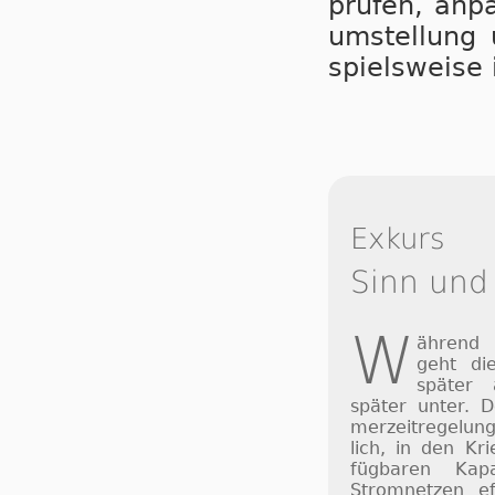
prü­fen, an­p
um­stel­lung 
spiels­wei­s
Exkurs
Sinn und
W
ährend
geht di
später
später unter. 
mer­zeit­re­ge­lu
lich, in den Kri
füg­ba­ren Ka­p
Strom­net­zen ef­