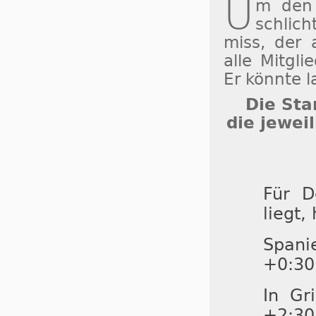
U
m den 
schlic
miss, der 
alle Mitgli
Er könnte l
Die Sta
die jewei
Für D
liegt,
Spani
+0:30
In Gr
+2:30