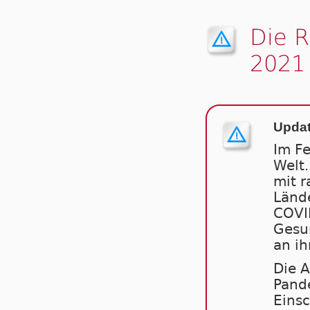
Die 
2021
Updat
Im F
Welt.
mit r
Länd
COVID
Gesun
an ih
Die A
Pand
Einsc