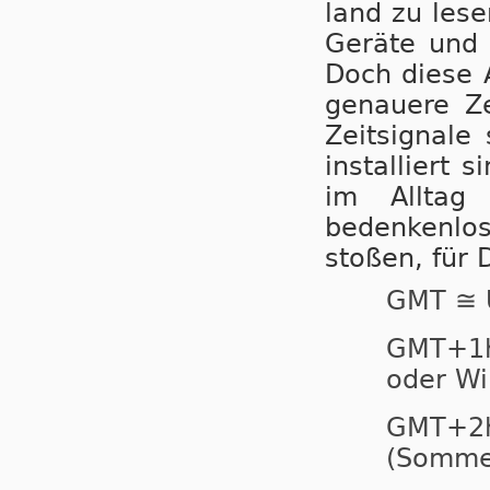
land zu lesen
Geräte und A
Doch diese An
ge­nau­e­re 
Zeitsignal
installiert 
im Alltag
bedenkenlos 
stoßen, für 
GMT ≅ 
GMT+
oder Wi
GMT+
(Sommer