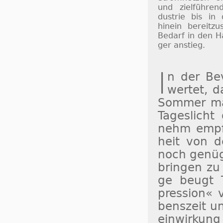
und ziel­füh­ren
dus­trie bis in
hinein be­reit­zu
Be­darf in den H
ger an­stieg.
I
n der Be­v
wertet, da
Som­mer ma
Ta­ges­lich
nehm empfu
heit von d
noch ge­nü­
brin­gen zu 
ge beugt Ta
pres­sion« v
bens­zeit un
ein­wir­kun