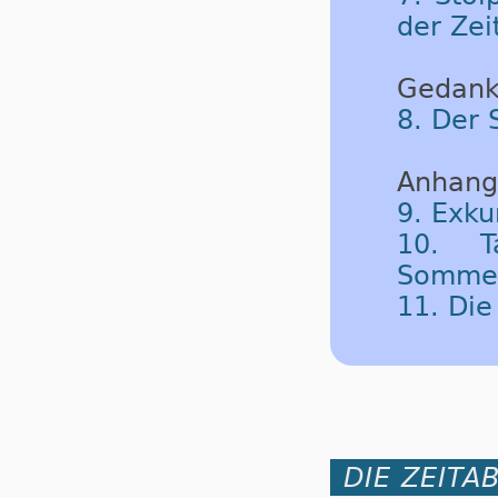
der Zei
Gedank
8. Der 
Anhang
9. Exku
10. T
Sommerz
11. Di
DIE ZEITA