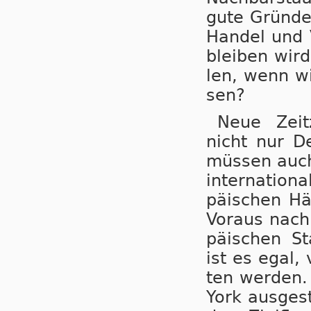
gute Grün­de 
Han­del und V
blei­ben wird
len, wenn wir
sen?
Neue Zeit­z
nicht nur De
müs­sen auch 
in­ter­na­ti­o
pä­i­schen Hä
Vor­aus nach 
pä­i­schen St
ist es egal, 
ten wer­den. 
York aus­ge­st