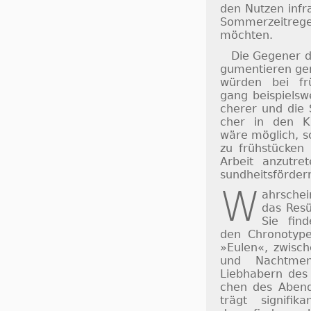
den Nut­zen in­fr
Som­mer­zeit­re­
möch­ten.
Die Gegener d
gu­men­tie­ren 
würden bei frü
gang bei­spiels­w
che­rer und die 
cher in den Kla
wäre mög­lich, sc
zu früh­stücken
Ar­beit an­zu­t
sund­heits­för­der
W
ahrsche
das Re­sü
Sie fin­
den Chro­no­typ
»Eu­len«, zwi­sch
und Nacht­men­
Lieb­habern des
chen des Abends
trägt sig­ni­fi­