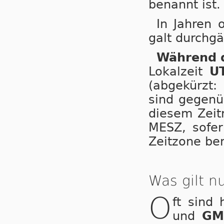
benannt ist.
In Jahren 
galt durchgä
Während d
Lokalzeit
U
(abgekürzt:
sind gegenüb
diesem Zeitr
MESZ, so­fer
Zeitzone be­
Was gilt 
O
ft sind
und
GM