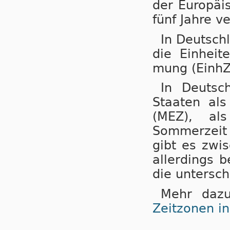
der Eu­ro­pä
fünf Jahre ve
In Deutsch
die Einheit
mung (EinhZ
In Deutsc
Staaten als N
(MEZ), als
Sommerzeit (
gibt es zwi
aller­dings b
die untersch
Mehr dazu
Zeitzonen i