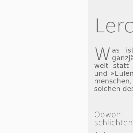
Ler
W
as is
ganzj
weit statt
und »Eu­len
men­schen,
sol­chen de
Obwohl ...
schlichten