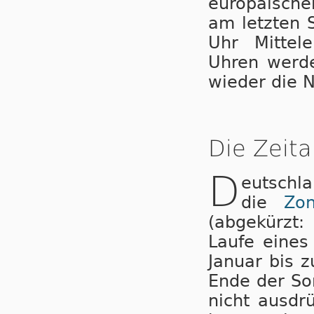
eu­ro­pä­i­sc
am letzten 
Uhr Mit­tel­
Uhren wer­de
wieder die N
Die Zeita
D
eutschl
die
Zo
(abgekürzt:
Laufe ei­nes
Januar bis 
Ende der So
nicht ausdr