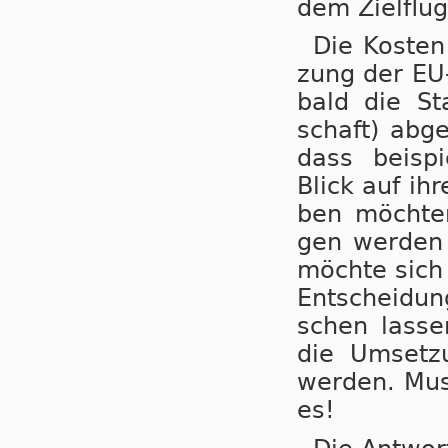
dem Ziel­flug­
Die Kos­ten
zung der EU-
bald die Sta
schaft) ab­g
dass bei­spi
Blick auf ihr
ben möch­ten
gen wer­den l
möch­te sich n
Ent­schei­dun
schen las­se
die Um­set­z
wer­den. Mus
es!