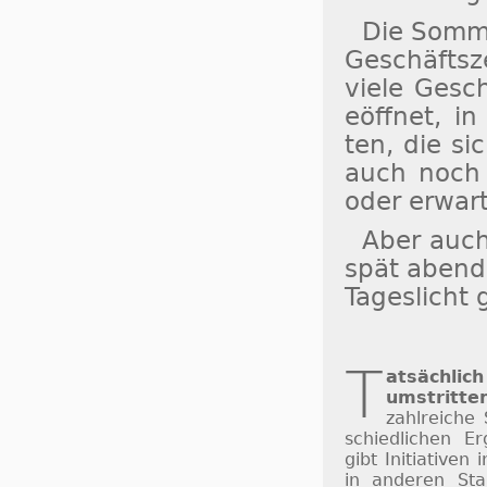
Die Som­me
Ge­schäfts­z
vie­le Ge­sc
eöff­net, in 
ten, die si
auch noch a
oder er­war­
Aber auch
spät abends
Ta­ges­licht
T
atsächlich
um­strit­te
zahl­rei­che 
schied­li­chen Er
gibt Ini­ti­a­ti­v
in an­de­ren St