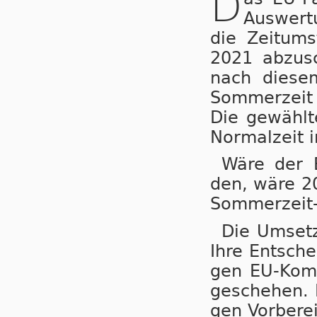
D
Auswertu
die Zeit­um­
2021 ab­zu­s
nach die­sem
Som­mer­zeit
Die ge­wähl­t
Nor­mal­zeit 
Wäre der B
den, wä­re 20
Som­mer­zeit-
Die Um­set­
Ihre Ent­sche
gen EU-Kom­mi
ge­sche­hen. 
gen Vor­be­re