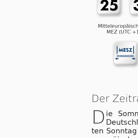
Mitteleuropäisch
MEZ (UTC +
Der Zeit
D
ie Som­
Deutsch
ten Sonntag