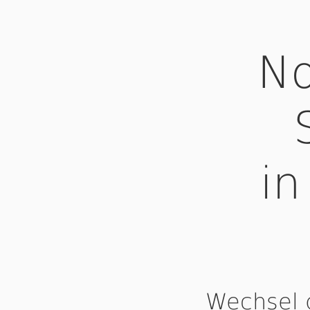
No
in
Wechsel 