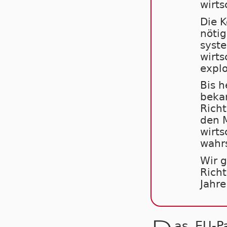
wirts
Die K
nöti
syste
wirts
explo
Bis h
bekan
Richt
den M
wirts
wahrs
Wir g
Richt
Jahre
as EU-P