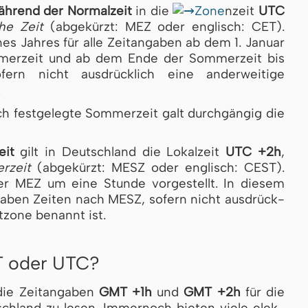
ährend der Normalzeit
in die
Zone
nzeit
UTC
sche Zeit
(abgekürzt: MEZ oder englisch: CET).
­nes Jah­res für alle Zeitangaben ab dem 1. Januar
er­zeit und ab dem Ende der Som­mer­zeit bis
ern nicht ausdrücklich eine anderweitige
.
ch festgelegte Sommerzeit galt durchgängig die
eit
gilt in Deutschland die Lokalzeit
UTC +2h
,
­zeit
(abgekürzt: MESZ oder englisch: CEST).
 MEZ um eine Stun­de vor­ge­stellt. In diesem
­ga­ben Zeiten nach MESZ, so­fern nicht aus­drück­
tzone be­nannt ist.
T oder UTC?
 die Zeitangaben
GMT +1h
und
GMT +2h
für die
ch­land zu lesen. Immernoch bie­ten vie­le elek­