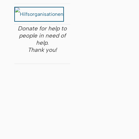
Donate for help to
people in need of
help.
Thank you!