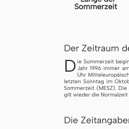
Der Zeitraum 
D
ie Som­mer­zeit begi
Jahr 1996 immer am
Uhr Mit­tel­eu­ro­pä­
letzten Sonntag im Oktobe
Som­mer­zeit (MESZ). Die U
gilt wieder die Normalzeit
Die Zeitangabe