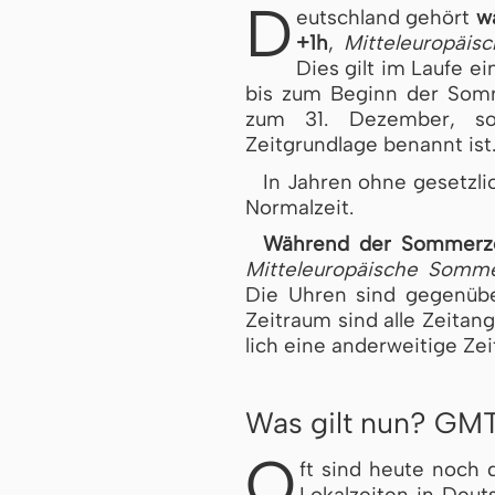
D
eutschland gehört
w
+1h
,
Mit­tel­eu­ro­pä­i­
Dies gilt im Laufe ei
bis zum Beginn der Som­m
zum 31. Dezember, sof
Zeitgrundlage benannt ist
In Jahren ohne gesetzli
Normalzeit.
Während der Som­mer­z
Mitteleuropäische Som­mer
Die Uhren sind gegenüber
Zeitraum sind alle Zeit­an
lich eine anderweitige Zei
Was gilt nun? GM
O
ft sind heute noch
Lokalzeiten in Deuts