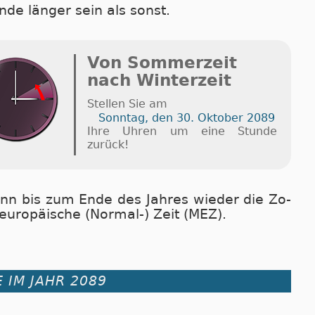
nde länger sein als sonst.
Von Sommerzeit
nach Winterzeit
Stellen Sie am
Sonntag, den 30. Oktober 2089
Ihre Uhren um eine Stunde
zurück!
nn bis zum En­de des Jah­res wie­der die Zo­
eu­ro­pä­i­sche (Nor­mal-) Zeit (MEZ).
 IM JAHR 2089