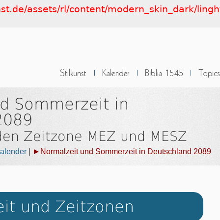
nst.de/assets/rl/content/modern_skin_dark/ling
nd Sommerzeit in
2089
 den Zeitzone MEZ und MESZ
alender
|
►Normalzeit und Sommerzeit in Deutschland 2089
eit und Zeitzonen