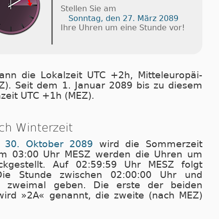
Stellen Sie am
Sonntag, den 27. März 2089
Ihre Uhren um eine Stunde vor!
nn die Lokalzeit UTC +2h, Mit­tel­eu­ro­pä­i­
). Seit dem 1. Ja­nu­ar 2089 bis zu die­sem
en­zeit UTC +1h (MEZ).
h Winterzeit
 30. Oktober 2089
wird die Sommerzeit
m 03:00 Uhr MESZ wer­den die Uhren um
ckgestellt. Auf 02:59:59 Uhr MESZ folgt
ie Stunde zwischen 02:00:00 Uhr und
 zweimal geben. Die erste der bei­den
ird »2A« genannt, die zweite (nach MEZ)