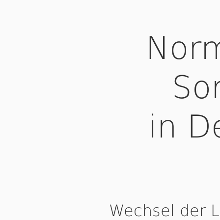
Norm
So
in D
Wechsel der 