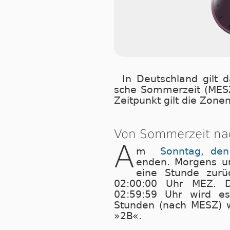
In Deutschland gilt da
sche Som­mer­zeit (MESZ
Zeit­punkt gilt die Zo­n
Von Sommerzeit nac
A
m
Sonntag, den
enden. Morgens u
eine Stunde zurü
02:00:00 Uhr MEZ. D
02:59:59 Uhr wird es
Stunden (nach MESZ) w
»2B«.