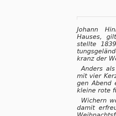
Johann Hi
Hauses, gilt
stell­te 183
tungs­ge­län
kranz der We
Anders als 
mit vier Ker­
gen Abend ei
klei­ne ro­te 
Wichern wo
damit erfreu
Weih­nachts­f