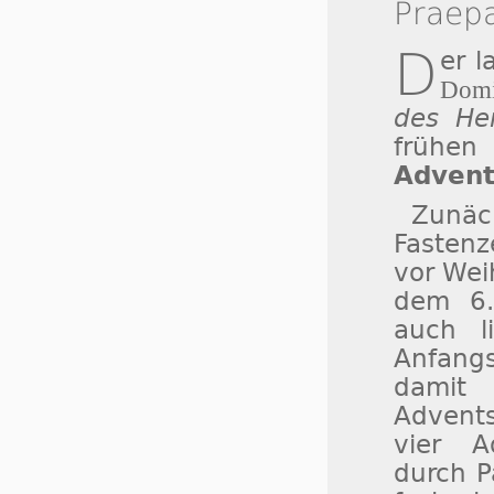
Praep
D
er 
Domi
des He
frühe
Advent
Zunäc
Fastenz
vor Wei
dem 6.
auch l
Anfang
damit
Advents
vier A
durch P