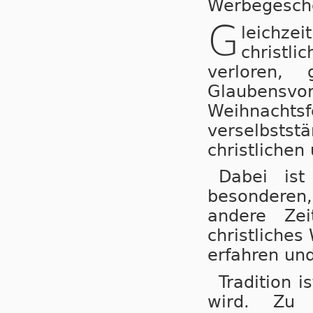
Werbegesch
G
leichz
christl
verloren,
Glaubensvo
Weihnach
verselbsts
christlichen
Dabei ist
besonderen
andere Zei
christliche
erfahren und
Tradition i
wird. Zu e