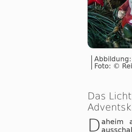
Abbildung:
Foto: © Re
Das Lich
Adventsk
D
aheim a
ausscha