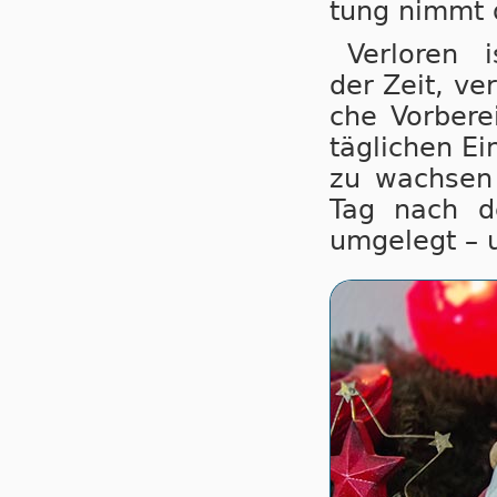
tung nimmt d
Verloren 
der Zeit, ver­
che Vor­be­re
täg­li­chen Ei
zu wach­sen 
Tag nach de
um­ge­legt – 