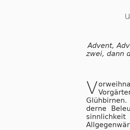
u
Advent, Adve
zwei, dann d
V
orweihn
Vorgärten
Glüh­bir­nen
der­ne Be­le
sinn­lich­kei
All­ge­gen­wär