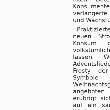
Konsument
verlängerte
und Wachstu
Praktizier
neuen Str
Konsum g
volkstümli
lassen. W
Adventslied
Frosty de
Symbole d
Weihnachts
angeboten 
erübrigt si
auf ein sa