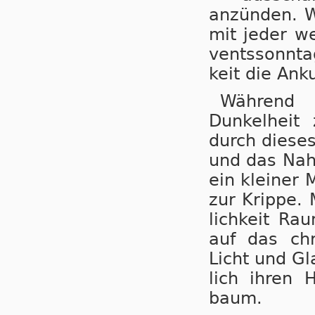
an­zün­den. 
mit jeder we
vents­sonn­t
keit die An­ku
Während 
Dunkelheit 
durch dieses
und das Na­h
ein kleiner M
zur Krippe. 
lich­keit Rau
auf das chri
Licht und Gl
lich ihren H
baum.