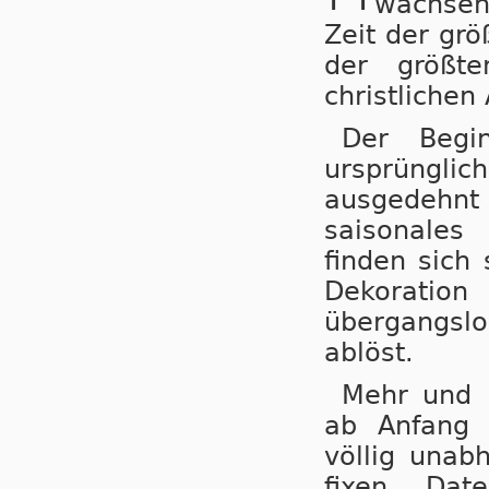
wachsen
Zeit der grö
der größt
christlichen
Der Begin
ursprüngli
ausgedehnt 
saisonales
finden sich
Dekorati
übergangsl
ablöst.
Mehr und 
ab Anfang 
völlig unab
fixen Dat