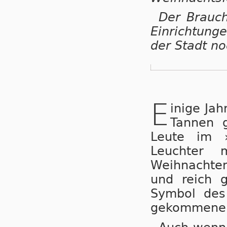
Der Brauch
Einrichtunge
der Stadt no
E
inige Jah
Tannen g
Leu­te im »
Leuch­ter
Weihnachten
und reich g
Sym­bol des
gekommenen