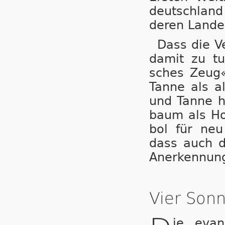
deutsch­land 
de­ren Lan­des
Dass die V
damit zu tun
sches Zeug« 
Tan­ne als a
und Tan­ne h
baum als Hoff
bol für neu 
dass auch der
An­er­ken­nun
Vier Son
ie evan