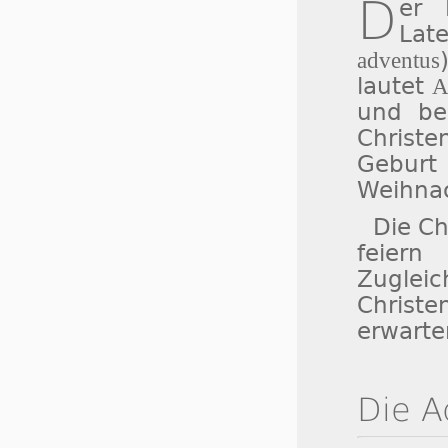
D
er
Lat
adventus
lautet
A
und bez
Christ
Gebur
Weihnac
Die Ch
feiern
Zuglei
Christ
erwarte
Die A