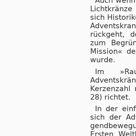
Auch wenn
Lichtkränze
sich Histori
Adventskran
rück­geht, d
zum Be­grün­d
Mis­si­on« de
wur­de.
Im »Rau
Adventskränz
Ker­zen­zahl
28) rich­tet.
In der ein
sich der Ad­
gend­be­we­
Ers­ten Welt