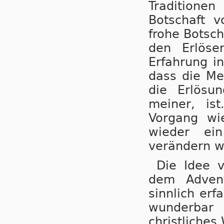
Traditionen
Botschaft v
frohe Botsc
den Erlöse
Erfahrung in
dass die Me
die Erlösu
meiner, is
Vorgang wi
wieder ei
verändern wi
Die Idee v
dem Advent
sinnlich er
wunderbar
christliche