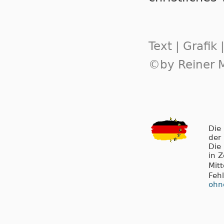
Text | Grafik
©by Reiner M
Die
der
Die
in 
Mit
Feh
ohn