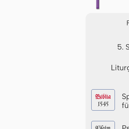
5. 
Litur
S
Biblia
1545
f
P
Pſalm