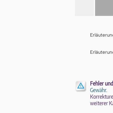
Erläuteru
Er­läu­te­r
Fehler und
Gewähr.
Kor­rek­tu­r
wei­te­rer K