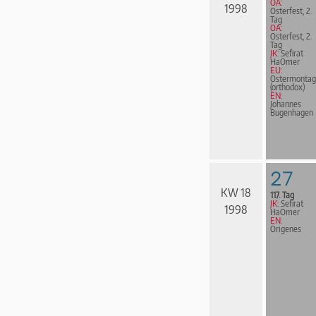
OA:
1998
Osterfest, 2.
Tag
OA:
Osterfest, 2.
Tag
JK:
Sefirat
HaOmer
EU:
Ostermontag
(orthodox)
EN:
Johannes
Bugen­ha­gen
27
KW 18
117. Tag
JK:
Sefirat
1998
HaOmer
EN:
Origenes