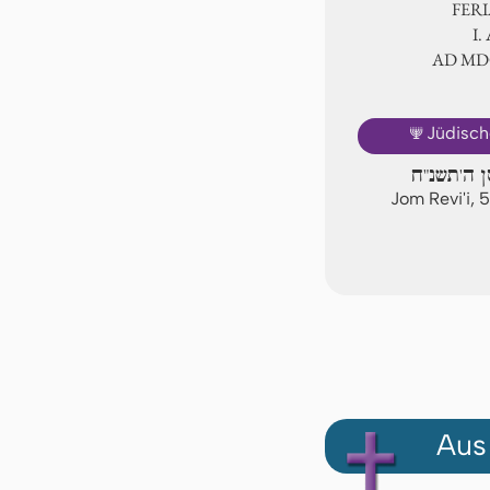
FER
Ⅰ.
AD Ⅿ
🕎
Jüdisch
ן ה'תשנ"ח
Jom Revi'i, 
Aus