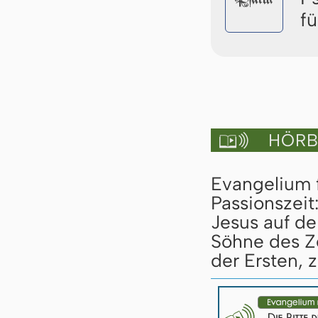
f
HÖRBU

Evangelium 
Passionszeit
Jesus auf d
Söhne des Z
der Ersten, 