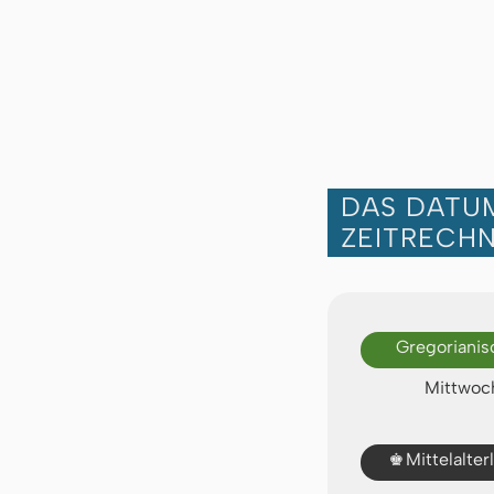
DAS DATUM
ZEITRECH
Gregorianis
Mittwoch
♚
Mittelalte