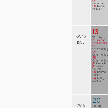
ÖK:
Fastenzeit
EN:
Notker I.
Balbulus
13
KW 16
103. Tag
D: Feiertag
1998
D: Stiller Tag
D:
Ostermontag
EV:
Ostermontag
RK:
Ostermontag
JK:
Pessach
JK:
Sefirat
HaOmer
EN:
Konrad
Hubert
EN:
Georg
Scherer
20
KW 17
110. Tag