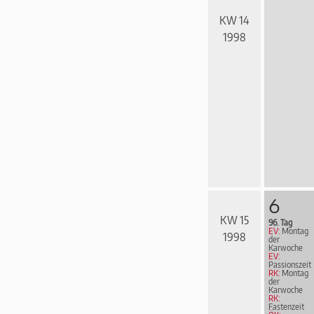
KW 14
1998
6
KW 15
96. Tag
EV:
Montag
1998
der
Karwoche
EV:
Passionszeit
RK:
Montag
der
Karwoche
RK:
Fastenzeit