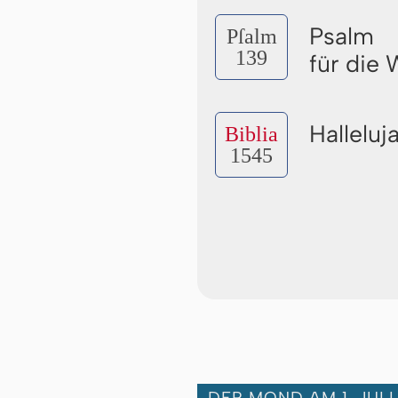
Psalm
Pſalm
139
für die
Halleluj
Biblia
1545
DER MOND AM 1. JULI