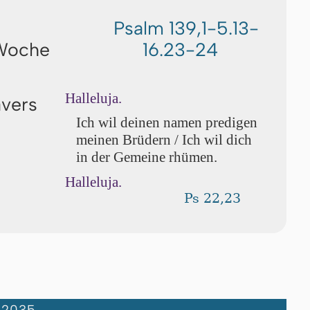
Psalm 139,1-5.13-
 Woche
16.23-24
Halleluja.
avers
Ich wil deinen namen predigen
mei­nen Brüdern / Ich wil dich
in der Ge­mei­ne rhümen.
Halleluja.
Ps 22,23
 2035