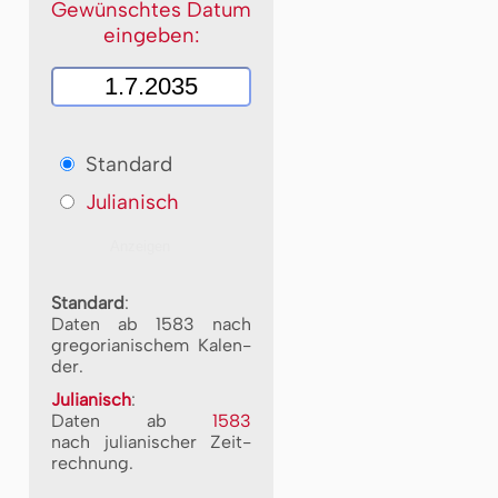
Gewünschtes Datum
eingeben:
Standard
Julianisch
Standard
:
Daten ab 1583 nach
gre­go­ri­a­ni­schem Ka­len­
der.
Julianisch
:
Daten ab
1583
nach ju­li­a­ni­scher Zeit­
rech­nung.