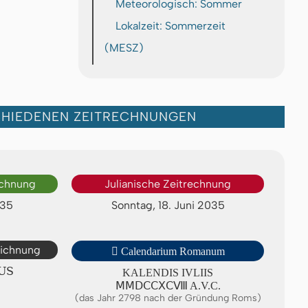
Meteorologisch: Sommer
Lokalzeit: Sommerzeit
(MESZ)
CHIEDENEN ZEITRECHNUNGEN
echnung
Julianische Zeitrechnung
035
Sonntag, 18. Juni 2035
eichnung

Calendarium Romanum
US
KALENDIS IVLIIS
ⅯⅯⅮⅭⅭⅩⅭⅧ A.V.C.
(das Jahr 2798 nach der Gründung Roms)