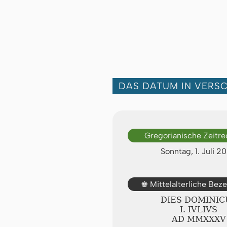
DAS DATUM IN VERS
Gregorianische Zeitr
Sonntag, 1. Juli 2
Mittelalterliche Bez
♚
DIES DOMINIC
Ⅰ. IVLIVS
AD ⅯⅯⅩⅩⅩⅤ