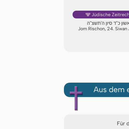
Jüdische Zeitrec
🕎
אשון כ"ד סיון ה'תשצ"ה
Jom Rischon, 24. Siwa
Aus dem e
Für 