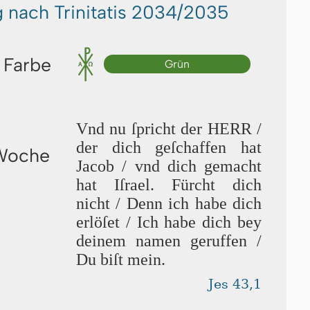
g nach Trinitatis 2034/2035
 Farbe
Grün
Vnd nu ſpricht der HERR /
der dich geſchaffen hat
 Woche
Jacob / vnd dich gemacht
hat Iſrael. Fürcht dich
nicht / Denn ich habe dich
er­lö­ſet / Ich habe dich bey
deinem namen geruffen /
Du biſt mein.
Jes 43,1