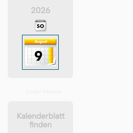
2026
Ewiger Kalender
Kalenderblatt
finden