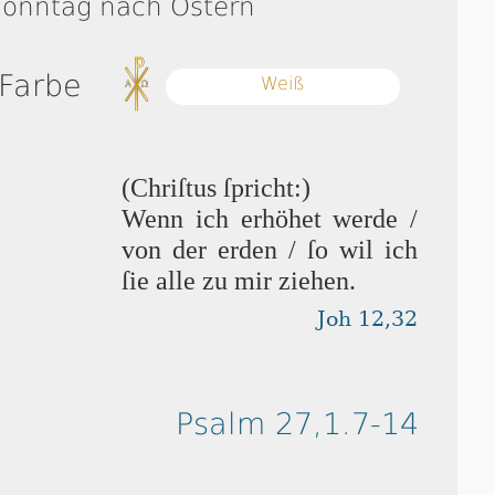
Sonntag nach Ostern
 Farbe
Weiß
(Chriſtus ſpricht:)
Wenn ich erhöhet wer­de /
von der erden / ſo wil ich
ſie alle zu mir ziehen.
Joh 12,32
Psalm 27,1.7-14