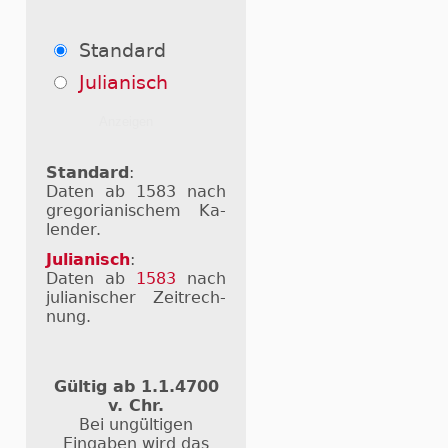
Standard
Julianisch
Standard
:
Daten ab 1583 nach
gre­go­ri­a­ni­schem Ka­
len­der.
Julianisch
:
Daten ab
1583
nach
ju­li­a­ni­scher Zeit­rech­
nung.
Gültig ab 1.1.4700
v. Chr.
Bei ungültigen
Eingaben wird das