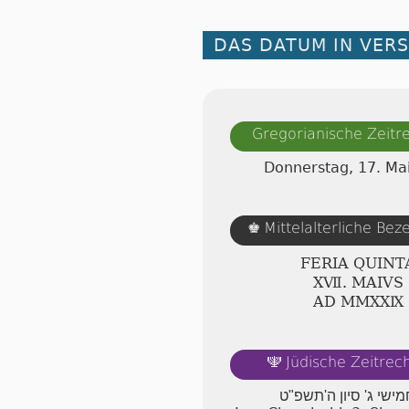
DAS DATUM IN VER
Gregorianische Zeit
Donnerstag, 17. Ma
Mittelalterliche Be
♚
FERIA QUINT
ⅩⅦ. MAIVS
AD ⅯⅯⅩⅩⅨ
Jüdische Zeitre
🕎
מישי ג' סיון ה'תשפ"ט