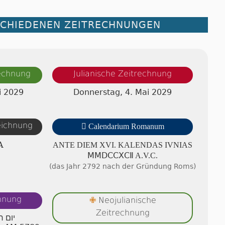
SCHIEDENEN ZEITRECHNUNGEN
rechnung
Julianische Zeitrechnung
i 2029
Donnerstag, 4. Mai 2029
zeichnung

Calendarium Romanum
A
ANTE DIEM XVI. KA­LEN­DAS IVNIAS
ⅯⅯⅮⅭⅭⅩⅭⅡ A.V.C.
(das Jahr 2792 nach der Gründung Roms)
chnung
Neojulianische
✙
Zeitrechnung
יום ח