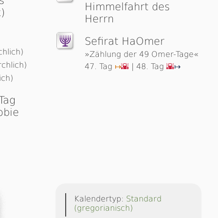
s
Himmelfahrt des
)
Herrn
d
Sefirat HaOmer
chlich)
»Zählung der 49 Omer-Tage«
rchlich)
47. Tag
| 48. Tag
↦
🌇
🌇
↦
ich)
 Tag
obie
Kalendertyp:
Standard
(gregorianisch)