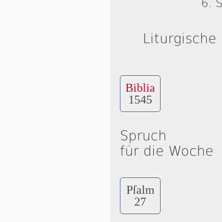
6. 
Liturgische
Biblia
1545
Spruch
für die Woche
Pſalm
27