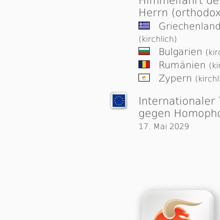
Himmelfahrt de
Herrn (orthodox
Griechenlan
(kirchlich)
Bulgarien
(kir
Rumänien
(ki
Zypern
(kirchl
Internationaler
gegen Homoph
17. Mai 2029