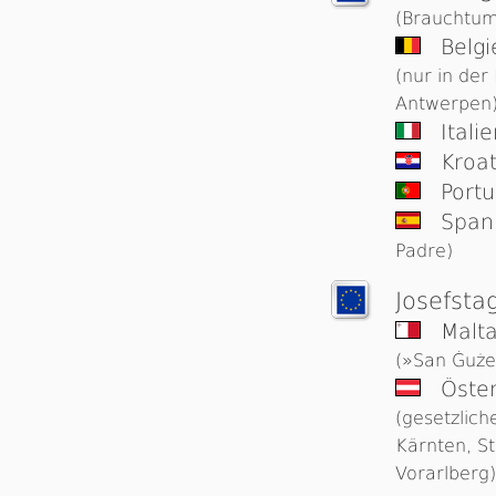
(Brauchtum
Belgi
(nur in der
Antwerpen
Itali
Kroa
Portu
Span
Padre)
Josefsta
Malt
(»San Ġuże
Öster
(gesetzlich
Kärnten, St
Vorarlberg)