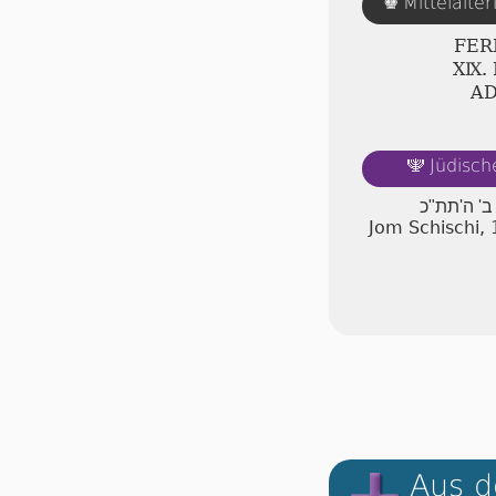
Mittelalte
♚
FER
ⅩⅨ.
A
Jüdisch
🕎
 ב' ה'תת"כ
Jom Schischi, 
Aus d