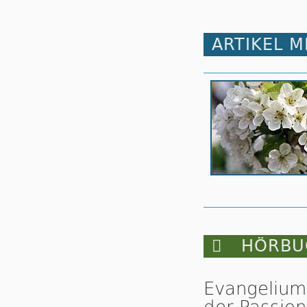
ARTIKEL 

HÖRBUC
Evangelium
der Passion