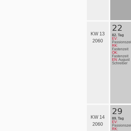
22
KW 13
82. Tag
EV:
2060
Passionszei
RK:
Fastenzeit
ÖK:
Fastenzeit
EN:
August
Schreiber
29
KW 14
89. Tag
EV:
2060
Passionszei
RK: