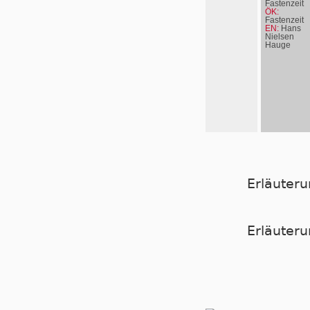
Fastenzeit
ÖK:
Fastenzeit
EN:
Hans
Nielsen
Hauge
Erläuter
Er­läu­te­