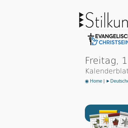
Freitag, 
Kalenderbla
◉ Home
|
►Deutsche