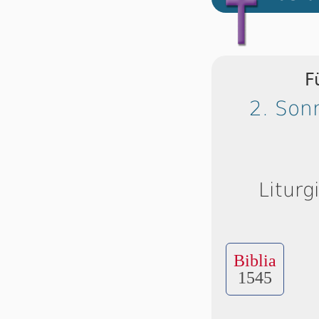
F
2. Son
Liturg
Biblia
1545