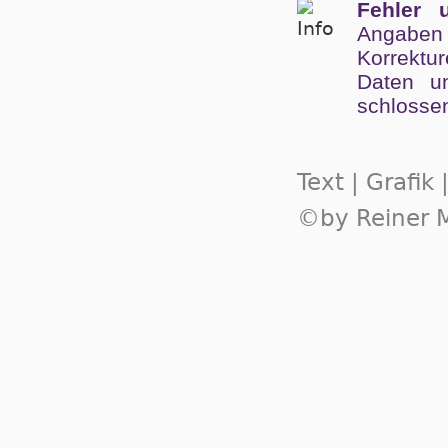
Fehler 
Angaben
Kor­rek­tu
Da­ten un
schlos­se
Text | Grafik
©by Reiner M