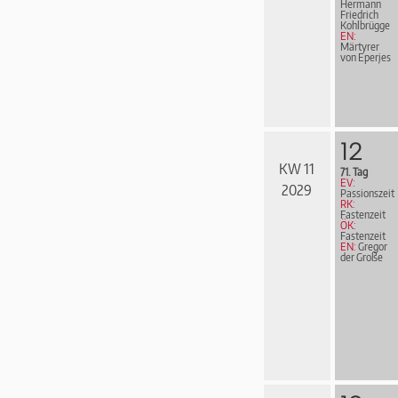
Hermann
Friedrich
Kohl­brüg­ge
EN:
Märtyrer
von Eperjes
12
KW 11
71. Tag
EV:
2029
Passionszeit
RK:
Fastenzeit
ÖK:
Fastenzeit
EN:
Gregor
der Große