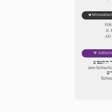
♚
Mittelalte
FER
Ⅱ.
AD
🕎
Jüdisch
ר ה'תשפ"ט
Jom Schischi
ים
Schus