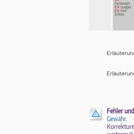
Fastenzeit
EN:
Liudger
EN:
Karl
Schlau
Erläuteru
Er­läu­te­r
Fehler und
Gewähr.
Kor­rek­tu­r