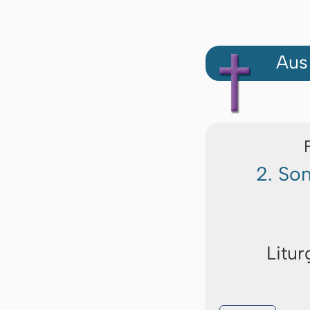
Aus
2. So
Litur