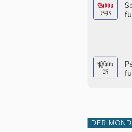
S
Biblia
1545
f
P
Pſalm
25
f
DER MOND 