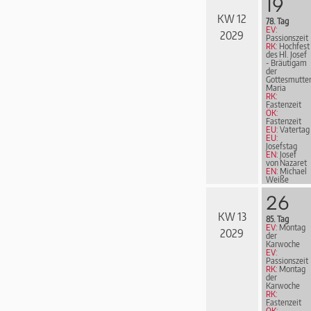
19
KW 12
78. Tag
EV:
2029
Passionszeit
RK:
Hochfest
des Hl. Josef
- Bräutigam
der
Gottesmutte
Maria
RK:
Fastenzeit
ÖK:
Fastenzeit
EU:
Vatertag
EU:
Josefstag
EN:
Josef
von Nazaret
EN:
Michael
Weiße
26
KW 13
85. Tag
EV:
Montag
2029
der
Karwoche
EV:
Passionszeit
RK:
Montag
der
Karwoche
RK:
Fastenzeit
ÖK: