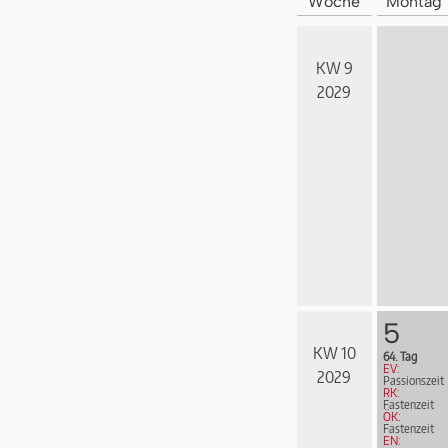
Woche
Montag
KW 9
2029
5
KW 10
64. Tag
EV:
2029
Passionszeit
RK:
Fastenzeit
ÖK:
Fastenzeit
EN: