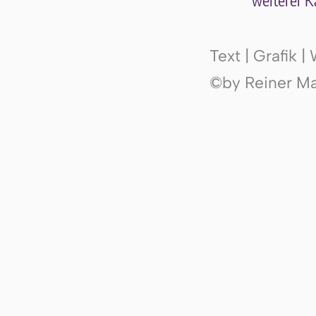
wei­te­rer K
Text | Grafik 
©by Reiner Mak