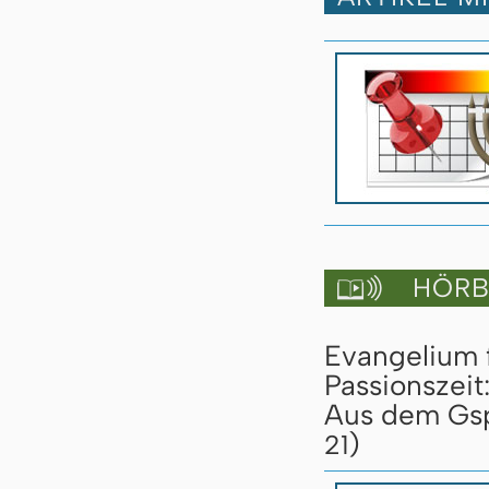
HÖRBU

Evangelium 
Passionszeit
Aus dem Gspr
)
21