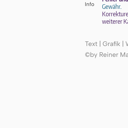
Gewähr.
Kor­rek­tu­r
wei­te­rer K
Text | Grafik 
©by Reiner Mak