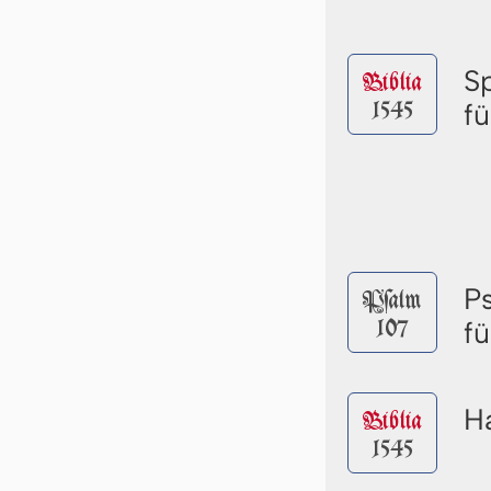
S
Biblia
1545
f
P
Pſalm
107
f
Ha
Biblia
1545