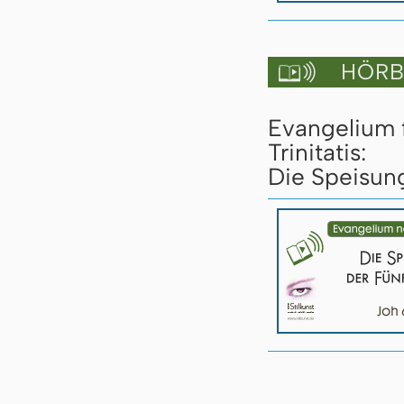
HÖRBU

Evangelium 
Trinitatis:
Die Speisung