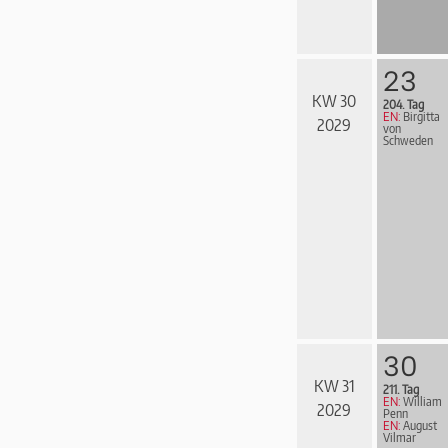
23
KW 30
204. Tag
EN:
Birgitta
2029
von
Schweden
30
KW 31
211. Tag
EN:
William
2029
Penn
EN:
August
Vilmar