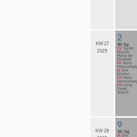
2
KW 27
183. Tag
EV:
Tag des
2029
Besuchs
Marias bei
Elisabeth
RK:
Mariä
Heimsuchun
JK:
Drei
Wochen
EN:
Mariä
Heimsuchun
EN:
Georg
Daniel
Teutsch
9
KW 28
190. Tag
JK:
Drei