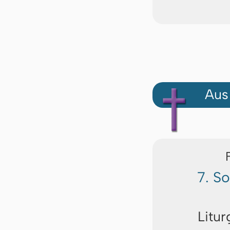
Aus
7. S
Litur