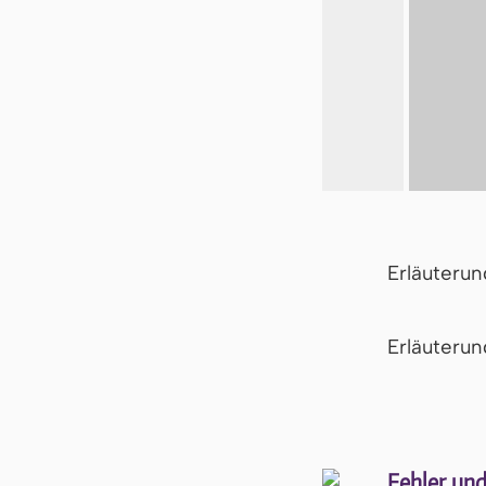
Erläuteru
Er­läu­te­r
Fehler und