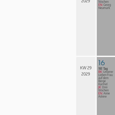
2029
Wochen
EN:
Georg
Neumark
16
KW 29
197. Tag
RK:
Unserer
2029
Lieben Frau
auf dem
Berge
Karmel
JK:
Drei
Wochen
EN:
Anne
Askew