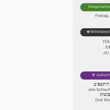
Gregorianis
Freitag,
♚
Mittelalte
FER
ⅩⅩ
AD
🕎
Jüdisch
 ה'תשפ"ט
Jom Schisch
ועות
Drei Woc