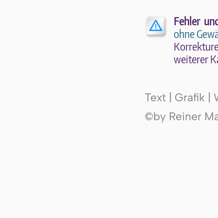
Fehler un
ohne Gewä
Kor­rek­tu­r
wei­te­rer K
Text | Grafik 
©by Reiner Mak