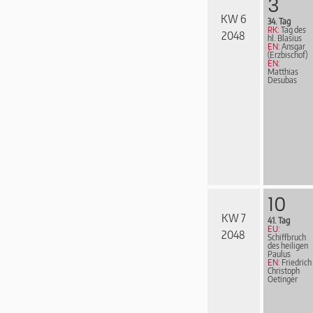
3
KW 6
34. Tag
RK:
Tag des
2048
hl. Blasius
EN:
Ansgar
(Erzbischof)
EN:
Matthias
Desubas
10
KW 7
41. Tag
EU:
2048
Schiffbruch
des heiligen
Paulus
EN:
Friedrich
Christoph
Oetinger