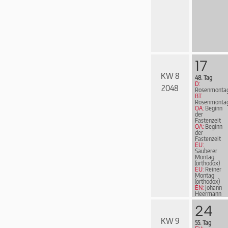
17
KW 8
48. Tag
D:
2048
Rosenmonta
BT:
Rosenmonta
OA:
Beginn
der
Fastenzeit
OA:
Beginn
der
Fastenzeit
EU:
Sauberer
Montag
(orthodox)
EU:
Reiner
Montag
(orthodox)
EN:
Johann
Heermann
24
KW 9
55. Tag