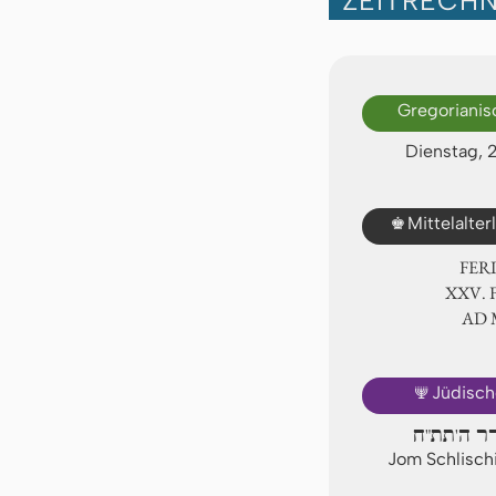
ZEITRECH
Gregorianis
Dienstag, 
♚
Mittelalte
FER
ⅩⅩⅤ. 
AD
🕎
Jüdisch
דר ה'תת"ח
Jom Schlischi