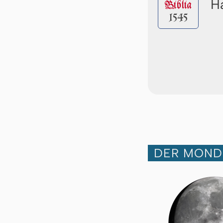
Ha
Biblia
1545
DER MOND 