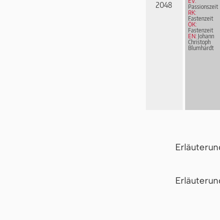
EV:
2048
Passionszeit
RK:
Fastenzeit
ÖK:
Fastenzeit
EN:
Johann
Christoph
Blumhardt
Erläuteru
Er­läu­te­r