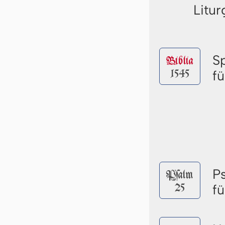
Litur
S
Biblia
1545
fü
P
Pſalm
25
fü