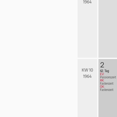
1964
2
KW 10
62. Tag
EV:
1964
Passionszeit
RK:
Fastenzeit
ÖK:
Fastenzeit