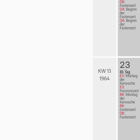
ÖK:
Fastenzeit
OA:
Beginn
der
Fastenzeit
OA:
Beginn
der
Fastenzeit
23
KW 13
83. Tag
EV:
Montag
1964
der
Karwoche
EV:
Passionszeit
RK:
Montag
der
Karwoche
RK:
Fastenzeit
ÖK:
Fastenzeit