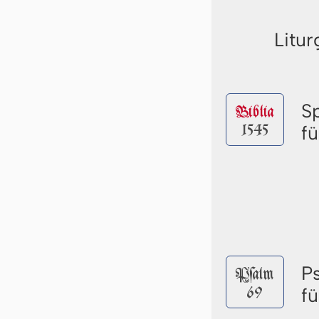
Litur
S
Biblia
1545
f
P
Pſalm
69
f