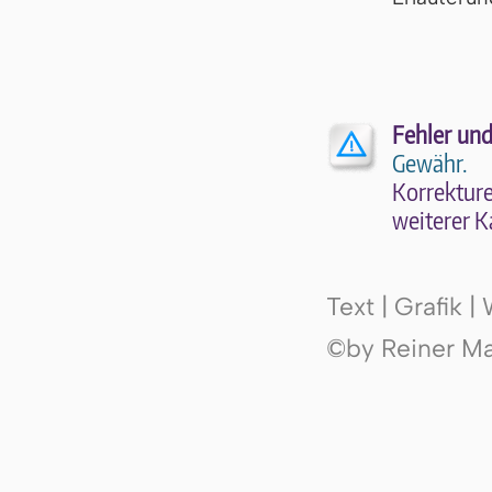
Fehler und
Gewähr.
Kor­rek­tu­r
wei­te­rer K
Text | Grafik 
©by Reiner Mak