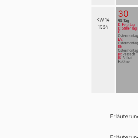
30
KW 14
90. Tag
D: Feiertag
1964
D: Stiller Tag
D:
Ostermontag
EV:
Ostermontag
RK:
Ostermontag
JK:
Pessach
JK:
Sefirat
HaOmer
Erläuteru
Er­läu­te­r