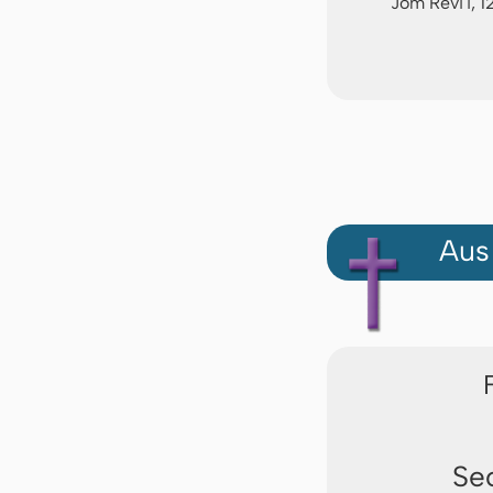
Jom Revi'i, 
Aus
Se