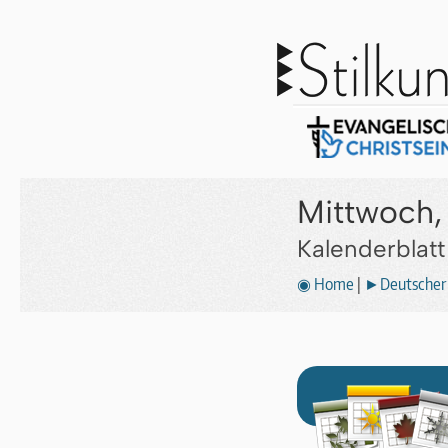
Mittwoch,
Kalenderblat
◉ Home
|
►Deutscher 