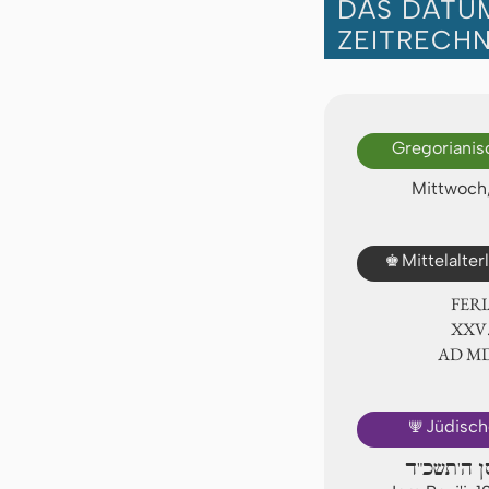
DAS DATUM
ZEITRECH
Gregorianis
Mittwoch,
♚
Mittelalte
FER
ⅩⅩⅤ
AD Ⅿ
🕎
Jüdisch
סן ה'תשכ"ד