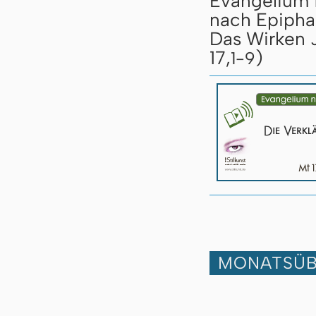
Evangelium 
nach Epipha
Das Wirken J
17,
)
1-9
MONATSÜB