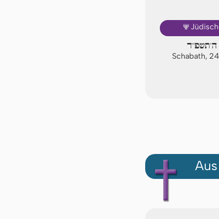
🕎
Jüdisch
ה'תשפ"ד
Schabath, 2
Aus