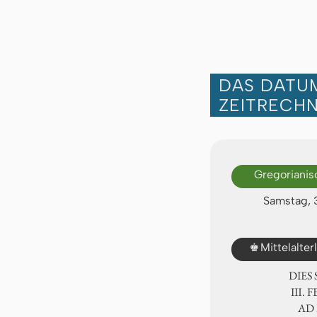
DAS DATUM
ZEITRECH
Gregorianis
Samstag, 
♚
Mittelalte
DIES
Ⅲ. F
AD