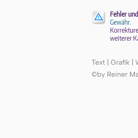
Fehler und
Gewähr.
Kor­rek­tu­r
wei­te­rer K
Text | Grafik 
©by Reiner Mak