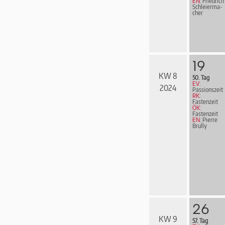
EN:
Friedrich
Schleier­ma­
cher
19
KW 8
50. Tag
EV:
2024
Passionszeit
RK:
Fastenzeit
ÖK:
Fastenzeit
EN:
Pierre
Brully
26
KW 9
57. Tag