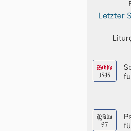
Letzter
Litur
S
Biblia
1545
f
P
Pſalm
97
f