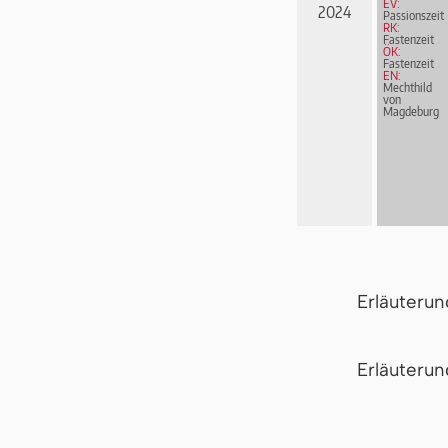
EV:
2024
Passionszeit
RK:
Fastenzeit
ÖK:
Fastenzeit
EN:
Mechthild
von
Magdeburg
Erläuteru
Er­läu­te­r