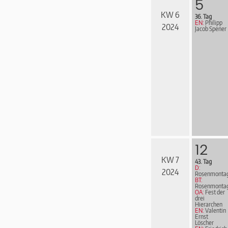
5
KW 6
36. Tag
EN:
Philipp
2024
Jacob Spener
12
KW 7
43. Tag
D:
2024
Rosenmonta
BT:
Rosenmonta
OA:
Fest der
drei
Hierarchen
EN:
Valentin
Ernst
Löscher