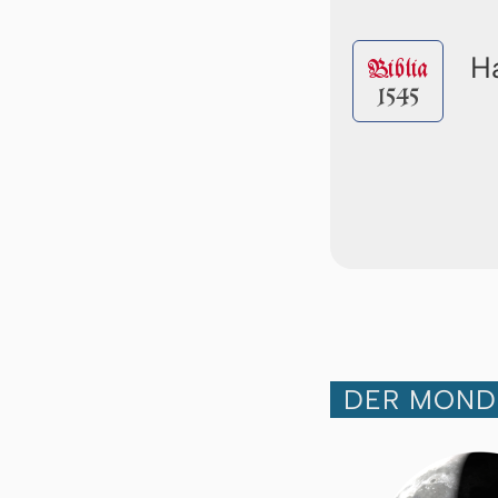
Ha
Biblia
1545
DER MOND 