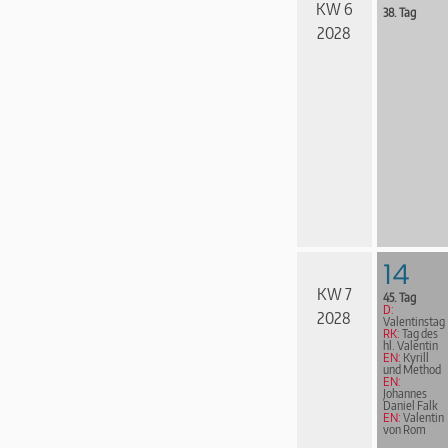
KW 6
38. Tag
2028
14
KW 7
45. Tag
D:
2028
Valentinstag
RK:
Tag des
hl. Valentin
EN:
Kyrill
und Method
EN:
Johannes
Daniel Falk
EN:
Valentin
von Rom