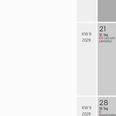
21
KW 8
52. Tag
EN:
Lars Levi
2028
Læstadius
28
KW 9
59. Tag
D:
2028
Rosenmonta