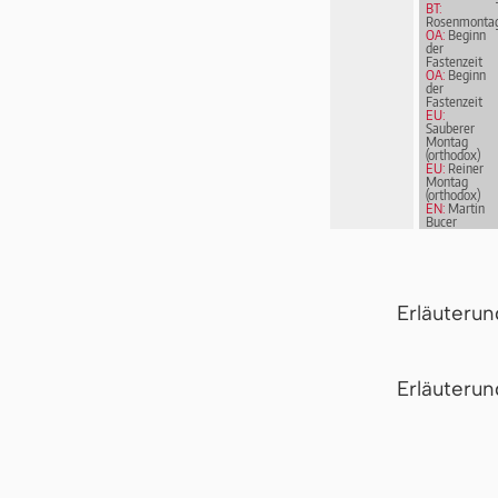
BT:
Rosenmonta
OA:
Beginn
der
Fastenzeit
OA:
Beginn
der
Fastenzeit
EU:
Sauberer
Montag
(orthodox)
EU:
Reiner
Montag
(orthodox)
EN:
Martin
Bucer
Erläuteru
Er­läu­te­r