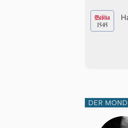
Ha
Biblia
1545
DER MOND 