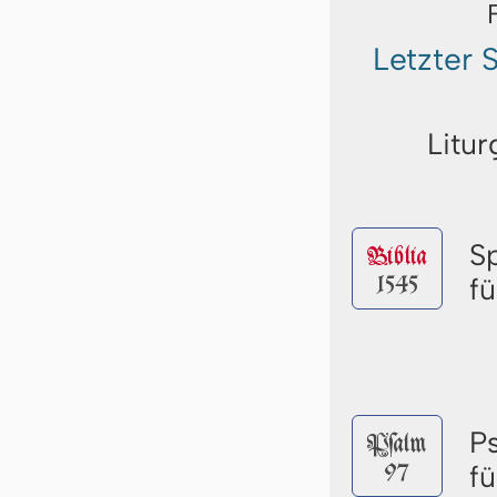
Letzter
Litur
S
Biblia
1545
f
P
Pſalm
97
f