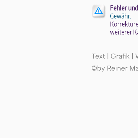
Fehler und
Gewähr.
Kor­rek­tu­r
wei­te­rer K
Text | Grafik 
©by Reiner Mak