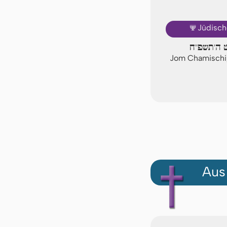
🕎
Jüdisch
ט ה'תשפ"ח
Jom Chamischi
Aus