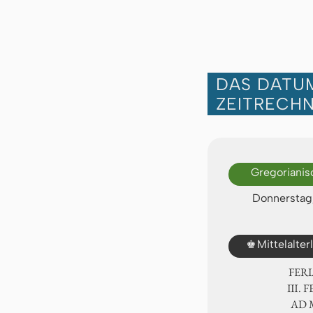
DAS DATUM
ZEITRECH
Gregorianis
Donnerstag,
♚
Mittelalte
FER
Ⅲ. F
AD