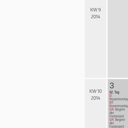
KW 9
2014
3
KW 10
62. Tag
D:
2014
Rosenmonta
BT:
Rosenmonta
OA:
Beginn
der
Fastenzeit
OA:
Beginn
der
Fastenzeit