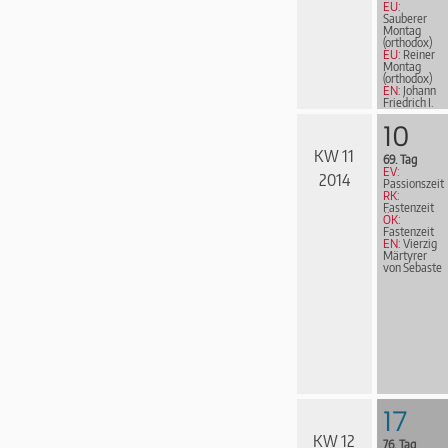
EU:
Sauberer
Montag
(orthodox)
EU:
Reiner
Montag
(orthodox)
EN:
Johann
Friedrich I.
von Sachsen
10
KW 11
69. Tag
EV:
2014
Passionszeit
RK:
Fastenzeit
ÖK:
Fastenzeit
EN:
Vierzig
Märtyrer
von Sebaste
17
KW 12
76. Tag