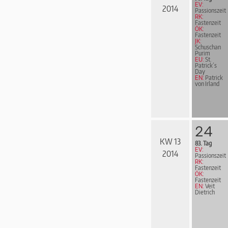
EV:
2014
Passionszeit
RK:
Fastenzeit
ÖK:
Fastenzeit
JK:
Schuschan
Purim
EU:
St.
Patrick´s
Day
EN:
Patrick
von Irland
24
KW 13
83. Tag
EV:
2014
Passionszeit
RK:
Fastenzeit
ÖK:
Fastenzeit
EN:
Veit
Dietrich