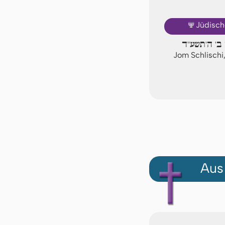
🕎
Jüdisch
 ב' ה'תשע"ד
Jom Schlischi
Aus