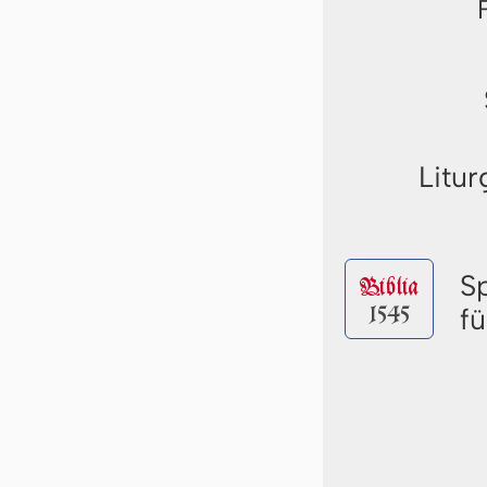
Litur
S
Biblia
1545
f