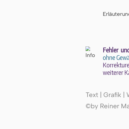
Er­läu­te­r
Fehler un
ohne Gewä
Kor­rek­tu­r
wei­te­rer K
Text | Grafik 
©by Reiner Mak