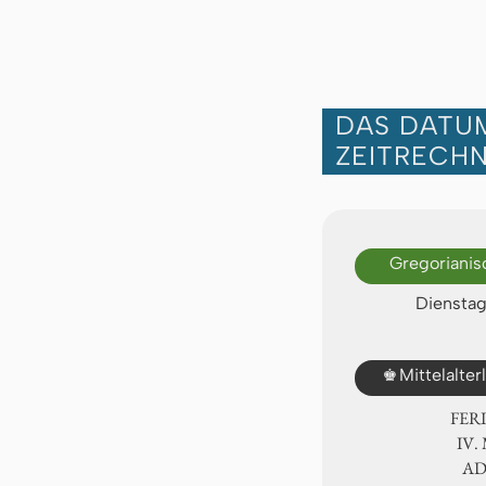
DAS DATUM
ZEITRECH
Gregorianis
Dienstag
♚
Mittelalte
FER
Ⅳ.
A