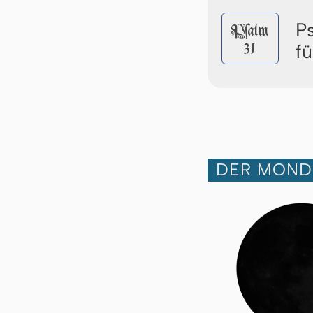
P
Pſalm
31
f
DER MOND 