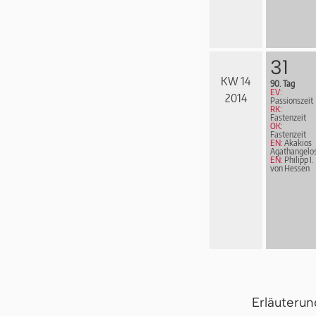
31
KW 14
90. Tag
EV:
2014
Passionszeit
RK:
Fastenzeit
ÖK:
Fastenzeit
EN:
Akakios
Agathangelo
EN:
Philipp I.
von Hessen
Erläuteru