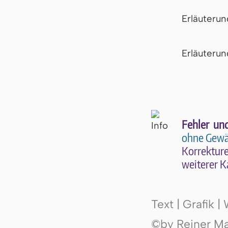
Erläuteru
Er­läu­te­r
Fehler un
ohne Gewä
Kor­rek­tu­r
wei­te­rer K
Text | Grafik 
©by Reiner Mak