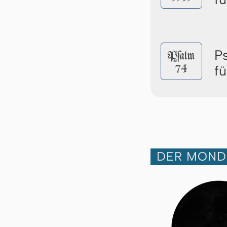
P
Pſalm
74
fü
DER MOND