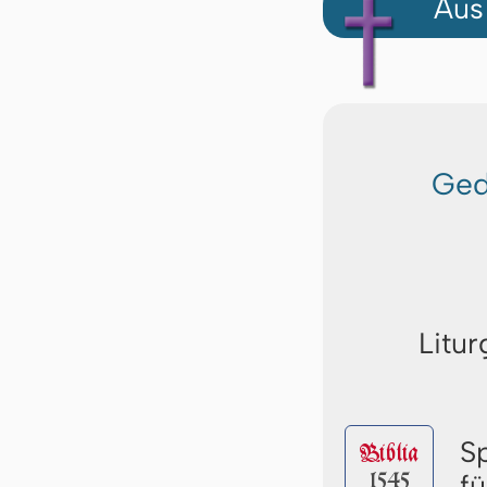
Aus
Ged
Litur
S
Biblia
1545
fü