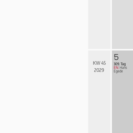
5
KW 45
309. Tag
EN:
Hans
2029
Egede