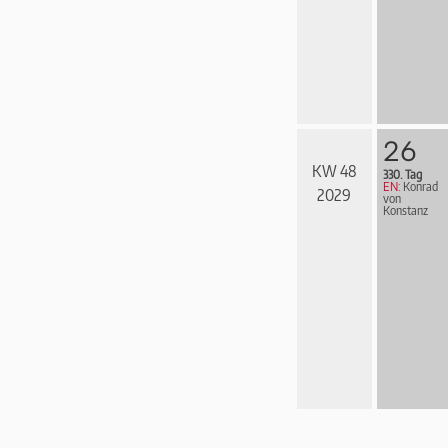
26
KW 48
330. Tag
EN:
Konrad
2029
von
Konstanz