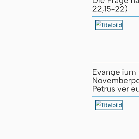
Die Frage na
22,
)
15-22
Evangelium 
Novemberpo
Petrus verle