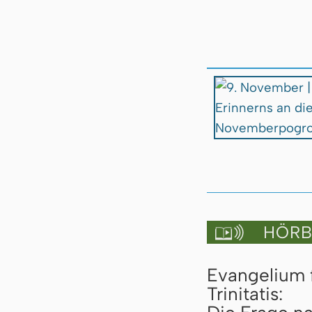
HÖRBU

Evangelium 
Trinitatis: