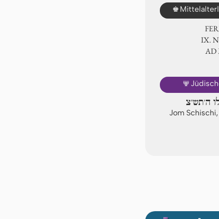
♚
Mittelalte
FER
Ⅸ. 
AD
🕎
Jüdisch
לו ה'תש"צ
Jom Schischi,