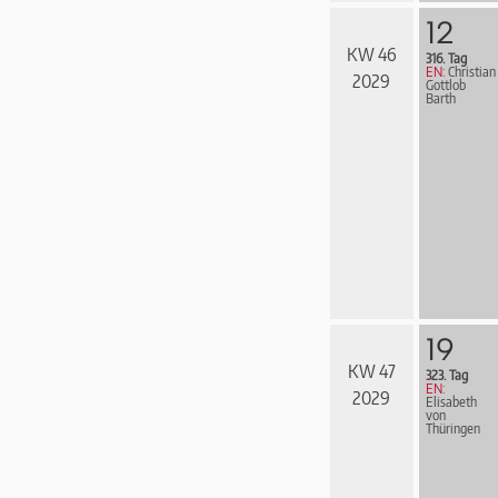
12
KW 46
316. Tag
EN:
Christian
2029
Gottlob
Barth
19
KW 47
323. Tag
EN:
2029
Elisabeth
von
Thüringen