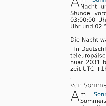
A
Nacht u
Stunde vorg
03:00:00 Uh
Uhr und 02:5
Die Nacht wa
In Deutschl
tel­eu­ro­pä­
nu­ar 2031 b
zeit UTC +1
Von Sommer
A
m
Son
Sommerz