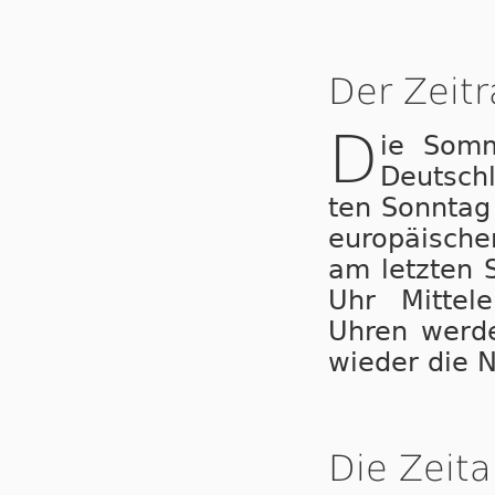
Der Zeit
D
ie Som­
Deutsch
ten Sonntag
eu­ro­pä­i­sc
am letzten 
Uhr Mit­tel­
Uhren wer­de
wieder die N
Die Zeita