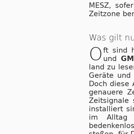
MESZ, so­fer
Zeitzone be­
Was gilt 
O
ft sind
und
GM
land zu lesen
Geräte und A
Doch diese An
ge­nau­e­re 
Zeitsignal
installiert 
im Alltag
bedenkenlos 