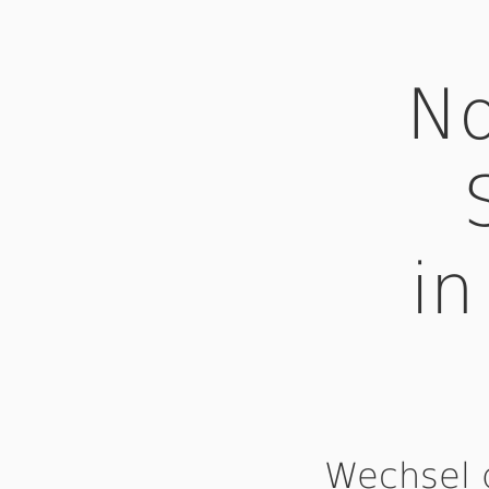
No
in
Wechsel 