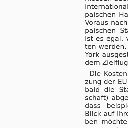
in­ter­na­ti­o
pä­i­schen Hä
Vor­aus nach 
pä­i­schen St
ist es egal, 
ten wer­den. 
York aus­ge­st
dem Ziel­flug­
Die Kos­ten
zung der EU-
bald die Sta
schaft) ab­g
dass bei­spi
Blick auf ihr
ben möch­ten