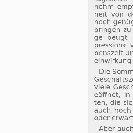
nehm empfu
heit von d
noch ge­nü­
brin­gen zu 
ge beugt Ta
pres­sion« v
bens­zeit un
ein­wir­kun
Die Som­me
Ge­schäfts­z
vie­le Ge­sc
eöff­net, in 
ten, die si
auch noch a
oder er­war­
Aber auch