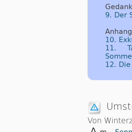
Gedank
9. Der 
Anhang
10. Exk
11. T
Sommerz
12. Di
Umste
Von Winter
m
Sonn