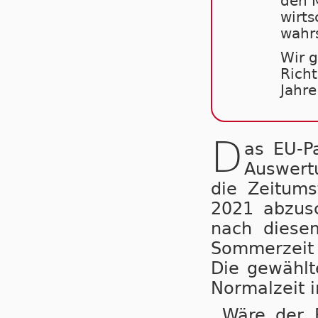
den M
wirts
wahrs
Wir g
Richt
Jahre
D
as EU-P
Auswertu
die Zeit­um­
2021 ab­zu­s
nach die­sem
Som­mer­zeit
Die ge­wähl­t
Nor­mal­zeit 
Wäre der B