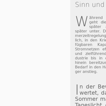
Sinn und
W
ährend
geht di
später
später unter. 
mer­zeit­re­ge­lu
lich, in den Kri
füg­ba­ren Ka­p
Strom­net­zen ef­
und ziel­füh­ren
dus­trie bis in
hinein be­reit­zu
Be­darf in den H
ger an­stieg.
I
n der Be­v
wertet, da
Som­mer ma
Ta­ges­lich