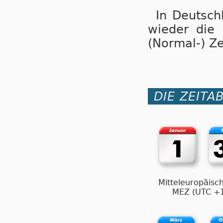
In Deutsch
wie­der die Z
(Nor­mal-) Ze
DIE ZEITA
Mitteleuropäisch
MEZ (UTC +