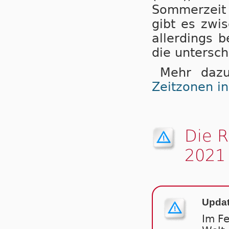
Sommerzeit (
gibt es zwi
aller­dings b
die untersch
Mehr dazu
Zeitzonen i
Die 
2021
Updat
Im F