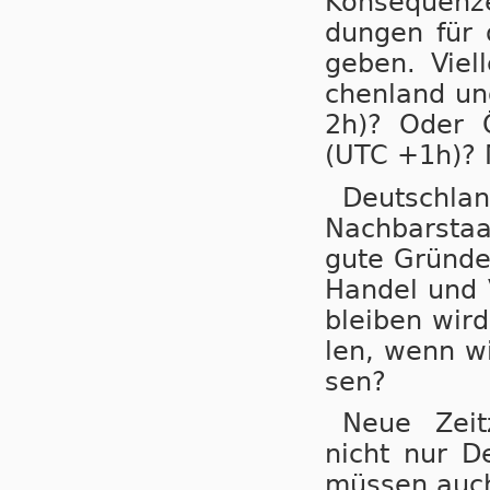
Kon­se­quen­
dungen für di
ge­ben. Viel
chen­land und
2h)? Oder Ös
(UTC +1h)? M
Deutsch­lan
Nach­bar­sta
gute Grün­de 
Han­del und V
blei­ben wird
len, wenn wir
sen?
Neue Zeit­z
nicht nur De
müs­sen auch 