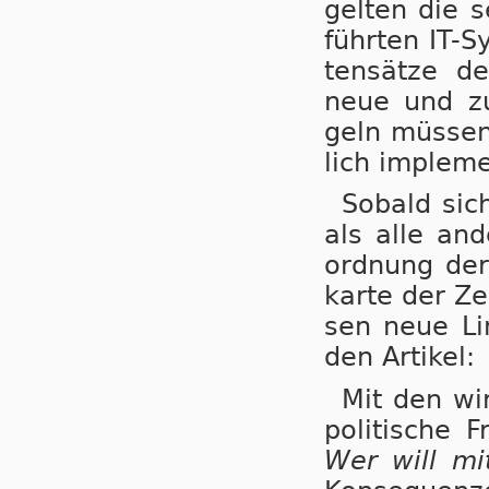
gel­ten die s
führ­ten IT-S
ten­sät­ze d
neue und zu­k
geln müs­sen 
lich im­ple­m
Sobald sich
als alle an­d
ord­nung der
kar­te der Ze
sen neue Li­
den Artikel:
Mit den wir
po­li­ti­sche
Wer will m