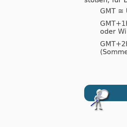
stoßen, für 
GMT ≅ 
GMT+
oder Wi
GMT+
(Sommer