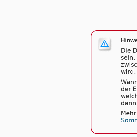
Hinwe
Die D
sein,
zwis
wird.
Wann
der 
welch
dann 
Mehr
Somm