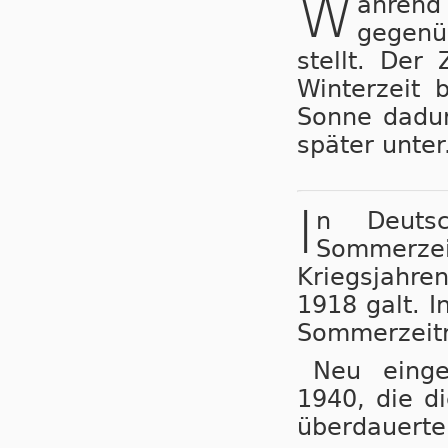
W
ähren
gegenü
stellt. Der
Winterzeit 
Sonne dadur
später unter
I
n Deuts
Sommerzeit
Kriegs­jah­r
1918 galt. I
Sommerzeitr
Neu einge
1940, die di
überdauerte