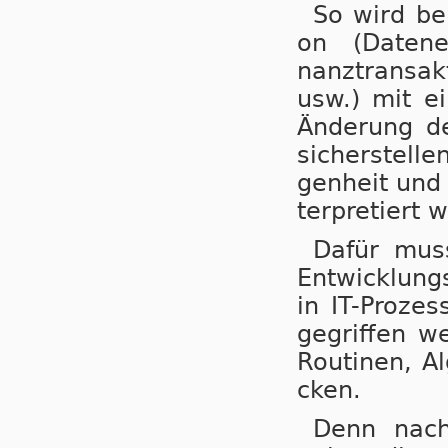
So wird bei
on (Da­ten­er
nanz­trans­ak
usw.) mit ei
Än­de­rung d
si­cher­stel­l
gen­heit und 
ter­pre­tiert 
Dafür muss 
Ent­wick­lung
in IT-Pro­zes
ge­grif­fen w
Rou­ti­nen, A
cken.
Denn nach 