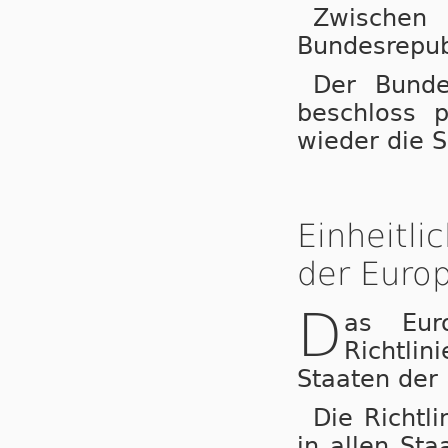
Zwische
Bundesrepub
Der Bunde
beschloss 
wieder die 
Einheitl
der Europ
D
as Eur
Richtli
Staaten der
Die Richtl
in allen St