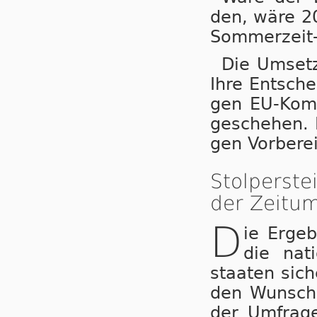
den, wä­re 20
Som­mer­zeit-
Die Um­set­
Ihre Ent­sche
gen EU-Kom­mi
ge­sche­hen. 
gen Vor­be­re
Stolperst
der Zeitum
D
ie Ergeb
die nat
staa­ten sic
den Wunsch 
der Umfrage