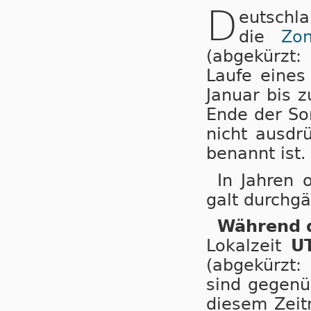
D
eutschl
die
Zo
(abgekürzt:
Laufe ei­nes
Januar bis 
Ende der So
nicht ausdr
benannt ist.
In Jahren 
galt durchgä
Während d
Lokalzeit
U
(abgekürzt:
sind gegenüb
diesem Zeitr