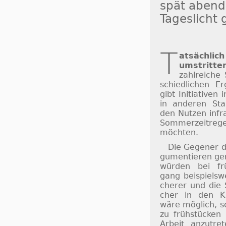
spät abends
Ta­ges­licht
T
atsächlich
um­strit­te
zahl­rei­che 
schied­li­chen Er
gibt Ini­ti­a­ti­v
in an­de­ren St
den Nut­zen in­fr
Som­mer­zeit­re­
möch­ten.
Die Gegener d
gu­men­tie­ren 
würden bei frü
gang bei­spiels­w
che­rer und die 
cher in den Kla
wäre mög­lich, sc
zu früh­stücken
Ar­beit an­zu­t