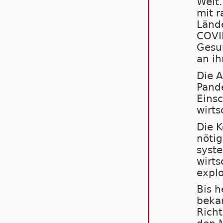
Welt.
mit r
Länd
COVID
Gesun
an ih
Die A
Pand
Einsc
wirts
Die K
nöti
syste
wirts
explo
Bis h
bekan
Richt