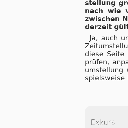
stel­lung gr
nach wie vo
zwi­schen N
der­zeit gül­
Ja, auch un
Zeit­um­stel­
die­se Sei­te
prü­fen, an­p
um­stel­lung 
spiels­wei­s
Exkurs