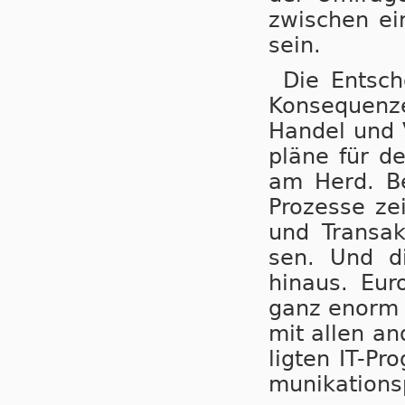
zwi­schen ei
sein.
Die Entsche
Kon­se­quen­z
Han­del und 
plä­ne für de
am Herd. Be­
Pro­zes­se zei
und Trans­ak
sen. Und die
hinaus. Euro
ganz enorm be
mit allen an­
lig­ten IT-Pr
mu­ni­ka­ti­on