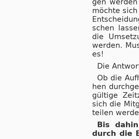
gen wer­den l
möch­te sich n
Ent­schei­dun
schen las­se
die Um­set­z
wer­den. Mus
es!
Die Antwor
Ob die Auf­
hen durch­ge­
gül­ti­ge Ze
sich die Mit­
tei­len wer­de
Bis dahin,
durch die E