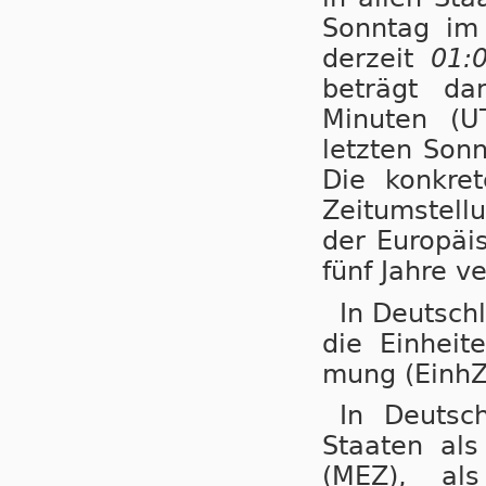
Sonntag i
derzeit
01:
beträgt da
Minuten (U
letzten Son
Die konkret
Zeitumstellu
der Eu­ro­pä
fünf Jahre ve
In Deutsch
die Einheit
mung (EinhZ
In Deutsc
Staaten als N
(MEZ), als