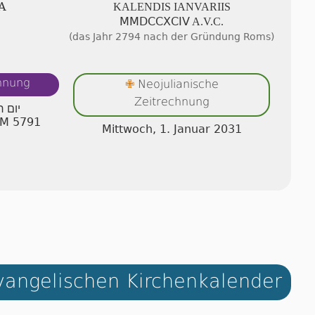
A
KALENDIS IA­NV­ARI­IS
ⅯⅯⅮⅭⅭⅩⅭⅠⅤ A.V.C.
(das Jahr 2794 nach der Gründung Roms)
chnung
Neojulianische
✙
Zeitrechnung
יום ר
 AM 5791
Mittwoch, 1. Januar 2031
angelischen Kirchenkalender