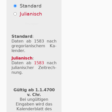
Standard
Julianisch
Standard
:
Daten ab 1583 nach
gre­go­ri­a­ni­schem Ka­
len­der.
Julianisch
:
Daten ab
1583
nach
ju­li­a­ni­scher Zeit­rech­
nung.
Gültig ab 1.1.4700
v. Chr.
Bei ungültigen
Eingaben wird das
Kalenderblatt des