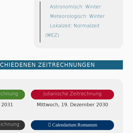
Astronomisch: Winter
Meteorologisch: Winter
Lokalzeit: Normalzeit
(MEZ)
SCHIEDENEN ZEITRECHNUNGEN
rechnung
Julianische Zeitrechnung
r 2031
Mittwoch, 19. Dezember 2030
zeichnung

Calendarium Romanum