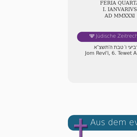
FERIA QUART
Ⅰ. IANVARIVS
AD ⅯⅯⅩⅩⅪ
Jüdische Zeitre
🕎
ביעי ו' טבת ה'תשצ"א
Jom Revi'i, 6. Tewet
Aus dem ev