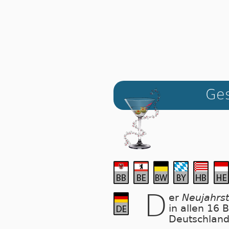
Ges
D
er
Neujahrs
in allen 16
Deutschland