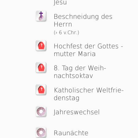
Jesu
Beschneidung des
Herrn
(› 6 v.Chr.)
Hochfest der Got­tes ­
mutter Maria
8. Tag der Weih­
nachts­ok­tav
Katholischer Welt­frie­
dens­tag
Jahreswechsel
Raunächte