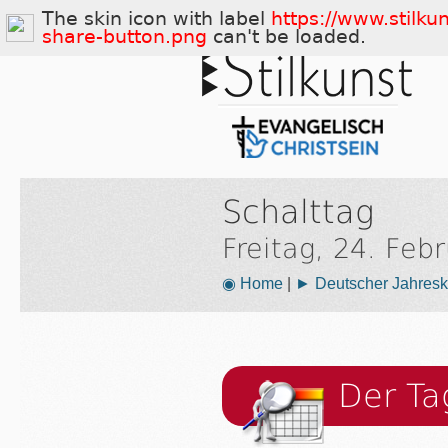
The skin icon with label
https://www.stilku
share-button.png
can't be loaded.
Schalttag
Freitag, 24. Feb
◉ Home
|
► Deutscher Jahresk
Der Ta