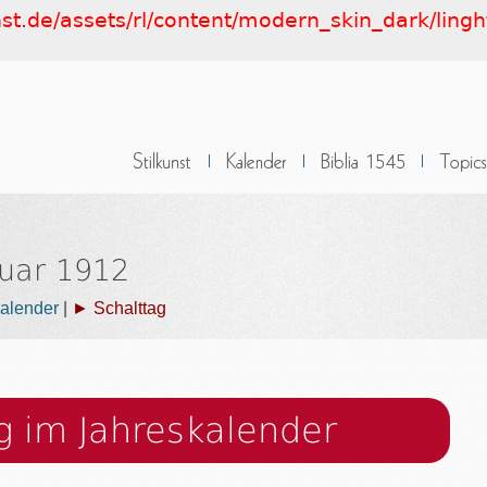
nst.de/assets/rl/content/modern_skin_dark/lingh
ruar 1912
alender
|
► Schalttag
g im Jahreskalender