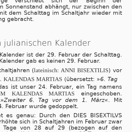
age verschiebt sich der Beginn der
vom Sonnenstand abhängt, nur zwischen den
mit dem Schalttag im Schaltjahr wieder mit
ang gebracht.
 julianischen Kalender
alender ist der 29. Februar der Schalttag.
Kalender gab es keinen 29. Februar.
lateinisch: ANNI BISEXTILIS
haltjahren (
) vor
I. KALENDAS MARTIAS
(übersetzt: »
6. Tag
 das ist unser 24. Februar, ein Tag namens
UM KALENDAS MARTIAS
eingeschoben.
:
»
Zweiter 6. Tag vor dem 1. März«
. Mit
. Februar wurde gedoppelt.
t es genau: Durch den DIES BISEXTILVS
rhöhte sich in Schaltjahren im Februar zwar
er Tage von 28 auf 29 (bezogen auf den