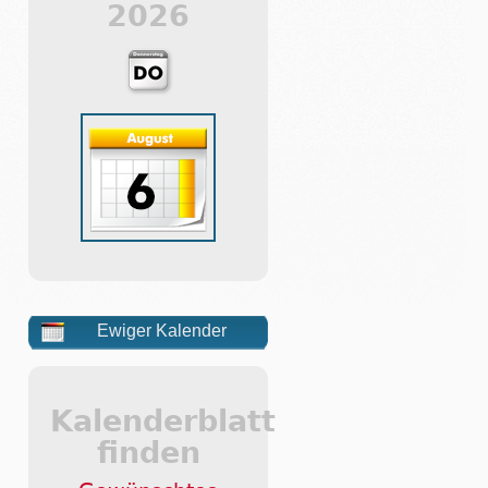
2026
Ewiger Kalender
Kalenderblatt
finden