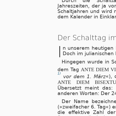
Durch die Schaltt
Jahreszeiten, der ja 
Schaltjahren und wird 
dem Ka­len­der in Einkl
Der Schalttag im
I
n unserem heutigen K
Doch im julianischen 
Hingegen wurde in Sc
ANTE DIEM V
dem Tag
1)
vor dem 1. März
«),
ANTE DIEM BISEXT
Übersetzt meint das
anderen Worten: Der 24
Der Name bezeichne
(»zweifacher 6. Tag«) e
die effektive Zahl d