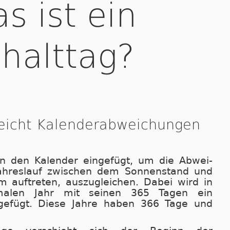
s ist ein
halttag?
leicht Kalenderabweichungen
in den Kalender eingefügt, um die Ab­wei­
Jahreslauf zwi­schen dem Sonnenstand und
auftreten, aus­zu­glei­chen. Dabei wird in
alen Jahr mit seinen 365 Tagen ein
u­ge­fügt. Diese Jahre haben 366 Tage und