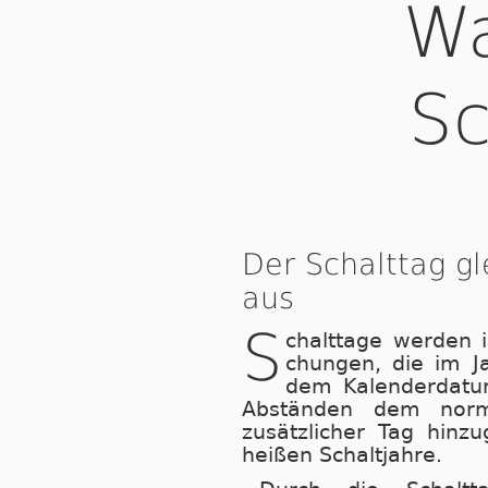
Wa
Sc
Der Schalttag g
aus
S
chalttage wer­den 
chun­gen, die im 
dem Kalenderdatum 
Abständen dem norm
zusätzlicher Tag hin­z
heißen Schaltjahre.