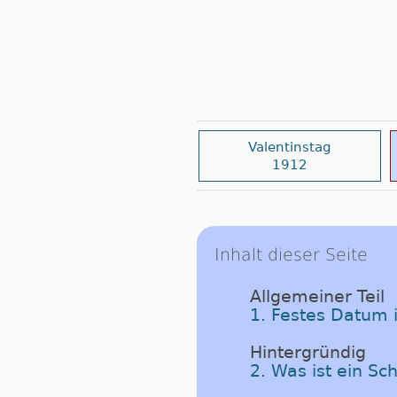
Valentinstag
1912
Inhalt dieser Seite
Allgemeiner Teil
1. Festes Datum 
Hintergründig
2. Was ist ein Sc