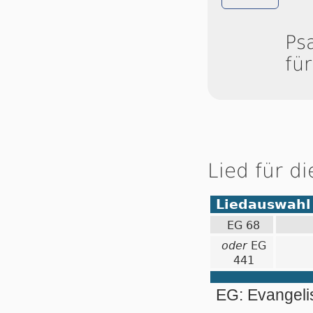
Ps
fü
Lied für d
Liedauswahl
EG 68
oder
EG
441
EG: Evangel