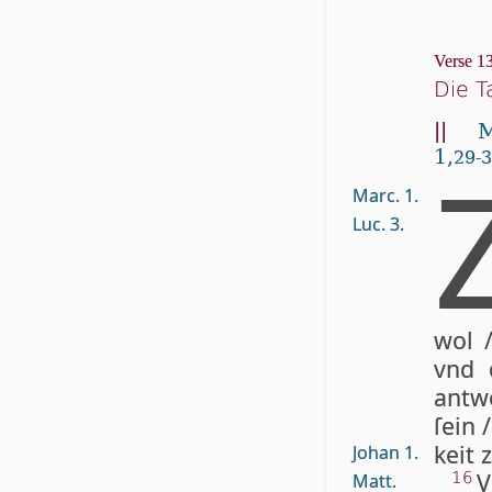
Verse 13
Die T
||
M
1,
29-
Marc. 1.
Luc. 3.
wol /
vnd 
ant­w
ſein /
keit z
Johan 1.
V
16
Matt.