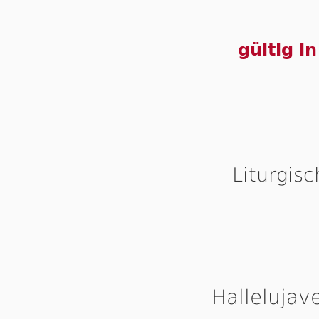
gültig i
Liturgis
Hallelujav