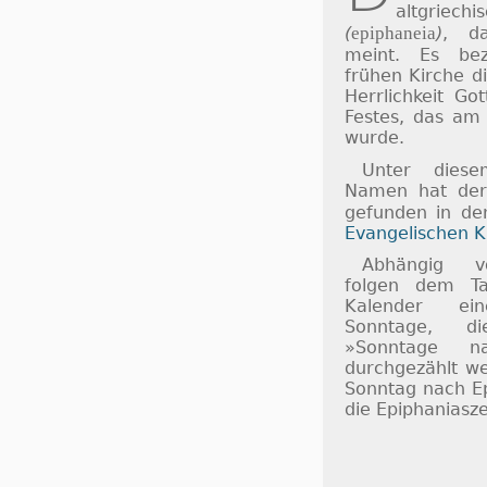
altgriech
(
epiphaneia
)
, d
meint. Es bez
frühen Kirche d
Herrlichkeit Go
Festes, das am 
wurde.
Unter diese
Namen hat der 
gefunden in d
Evangelischen K
Abhängig v
folgen dem Ta
Kalender ei
Sonntage, d
»Sonntage na
durchgezählt we
Sonntag nach Ep
die Epiphaniasze