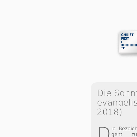
Die Sonn
evangelis
2018)
D
ie Bezei
geht z