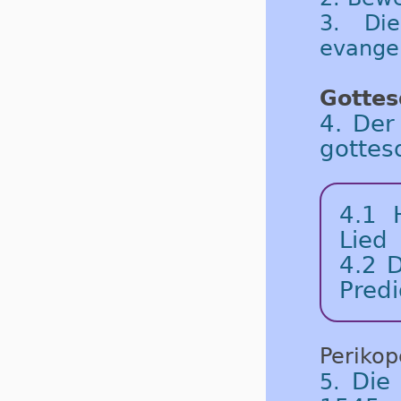
3. Die
evangel
Gottes
4. Der
gottes
4.1 
Lied
4.2 D
Predi
Periko
Die
5.