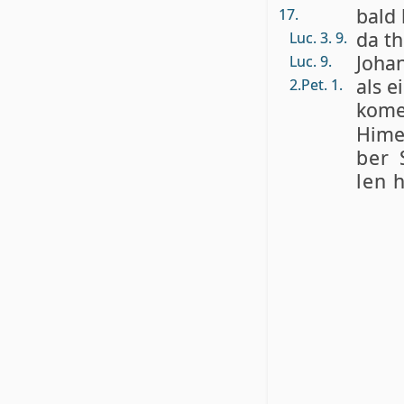
bald 
17.
da th
Luc. 3. 9.
Jo­ha
Luc. 9.
als e
2.Pet. 1.
ko­m
Hi­me
ber 
len h