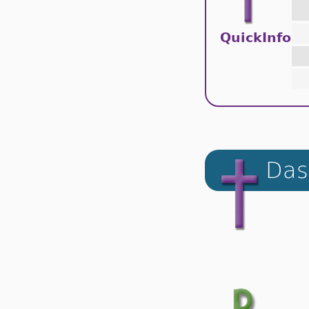
QuickInfo
Das