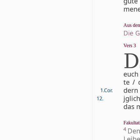
gu­te
me­ne
Aus dem
Die 
Vers 3
D
euch 
te / 
dern 
1.Cor.
jg­li
12.
das m
Fakultat
Den
4
Lei­b