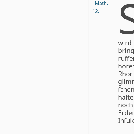
Math.
12.
wird
brin
ruffe
hore
Rhor 
glim
ſchen
hal­
noch
Erde
Inſul