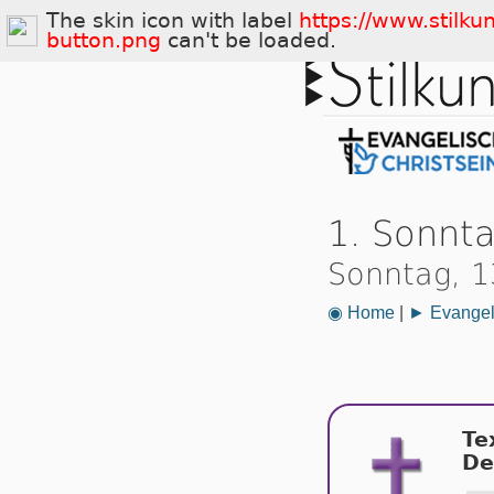
The skin icon with label
https://www.stilku
button.png
can't be loaded.
1. Sonnt
Sonntag, 1
◉ Home
|
► Evangeli
Te
De