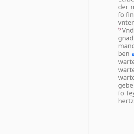
der n
ſo ſi
vn­te
Vnd
6
gna­d
mand 
ben
war­t
war­t
war­t
ge­be 
ſo ſe
her­tz