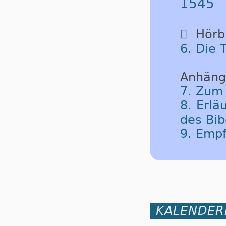
1545

Hörbu
6. Die 
Anhäng
7. Zum
8. Erlä
des Bib
9. Emp
KALENDER