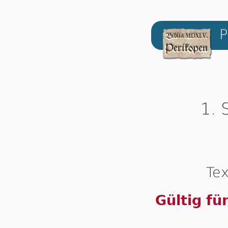
P
1. 
Tex
Gültig fü