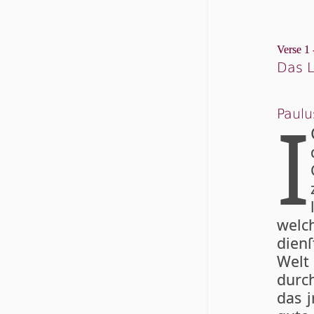
Verse 1 
Das L
I
Paulu
welch
dien
Welt 
durch
das j