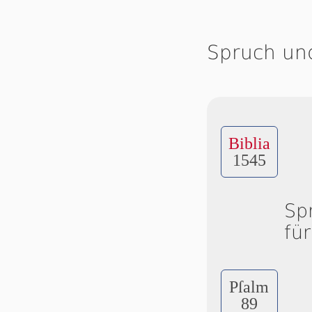
Spruch un
Biblia
1545
Sp
fü
Pſalm
89