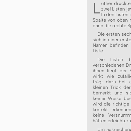
L
uther druckt
zwei Listen jeweils zweis
In den Listen ist zunächst die linke
Spalte von oben 
dann die rechte S
Die ersten sec
sich in einer erst
Namen befinden 
Liste.
Die Listen b
verschiedenen Dr
ihnen liegt der
wirkt wie zufäl
trägt dazu bei,
kleinen Trick de
bemerkt und sic
keiner Weise beei
wird die richtig
korrekt erkenne
keine Versnumm
hätten erleichter
Um ausreichend