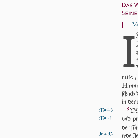
Das W
Sein
||
Mt
I
ni­tis 
H
an­
ſchach 
in der 
3
Matt. 3.
VND
Mar. 1.
vnd pre
der ſün
Jeſa. 42.
re­de J