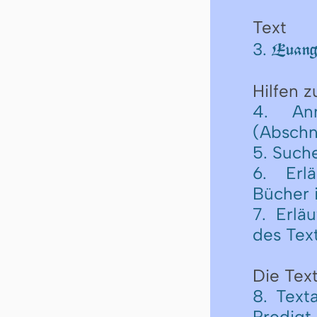
Text
3.
Euange
Hilfen 
4. An
(Abschni
5. Such
6. Erl
Bücher 
7. Erlä
des Tex
Die Text
8. Text
Predigt