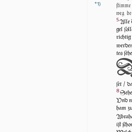
*1)
ſtim­me
weg de
5
Al­le
gel ſol
rich­ti
wer­de
tes ſe­h
ſet / d
8
Se­he
Vnd ne­
ham zu
Ab­ra­
iſt ſch