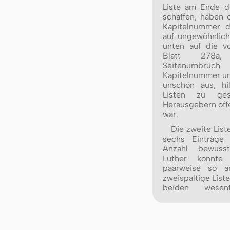
Liste am Ende d
schaffen, haben d
Kapitelnummer d
auf ungewöhnlic
unten auf die v
Blatt 278a,
Seitenumbr
Kapitelnummer un
unschön aus, hi
Listen zu ges
Herausgebern offe
war.
Die zweite List
sechs Einträge 
Anzahl bewuss
Luther konnt
paarweise so a
zweispaltige List
bei­den wesent