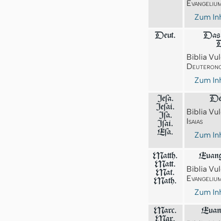
Evangeliu
Zum Inh
Deut.
Das 
D
Biblia Vul
Deuteron
Zum Inh
Jeſa.
Der
Jeſai.
Biblia Vul
Jſa.
Isaias
Iſai.
Eſa.
Zum Inh
Matth.
Euang
Matt.
Biblia Vul
Mat.
Evangeliu
Math.
Zum Inh
Marc.
Euan
Mar.