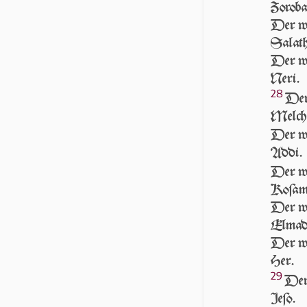
Zoroba
Der wa
Salath
Der wa
Neri.
28
Der
Melch
Der wa
Addi.
Der wa
Koſam
Der wa
Elmad
Der wa
Her.
29
Der
Jeſo.