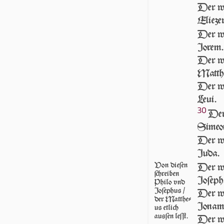
Der wa
Eliezer
Der wa
Jorem.
Der wa
Matth
Der wa
Leui.
30
Der
Simeo
Der wa
Juda.
Von die­ſen
Der wa
ſchrei­ben
Joſeph
Philo vnd
Joſephus /
Der wa
der Mat­the­
Jonam
us etlich
ausſen leſſt.
Der wa