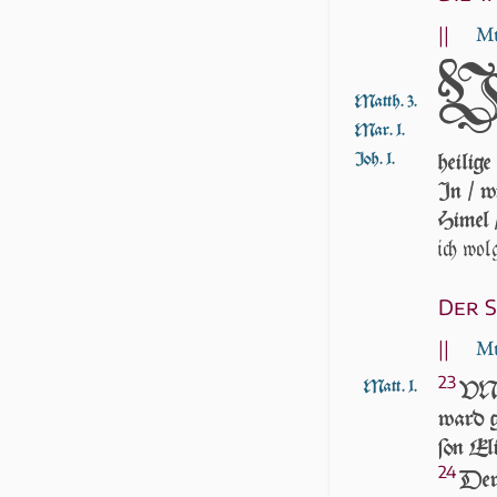
||
Mt
Matth. 3.
Mar. 1.
Joh. 1.
hei­li­g
In / w
Hi­mel 
ich wol­
Der 
||
Mt
23
Matt. 1.
VND 
ward ge
ſon Eli
24
Der 