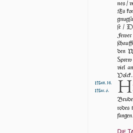
nes / v
Es kom
gnug­ſa
ſe / D
Few­er 
ſchauf­
den We
S
prew 
viel an
Volck.
H
Matt. 14.
Mar. 6.
Bru­der
ro­des 
fan­gen
Die T