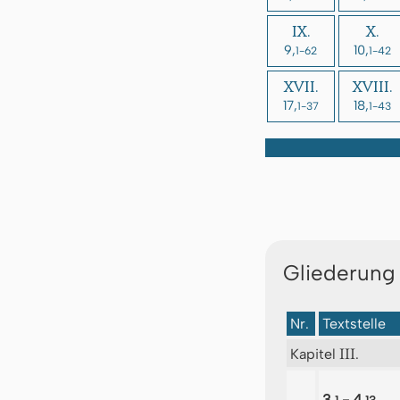
IX.
X.
9,
10,
1-62
1-42
XVII.
XVIII.
17,
18,
1-37
1-43
Gliederung
Nr.
Textstelle
III
Kapitel
.
3,
- 4,
1
13