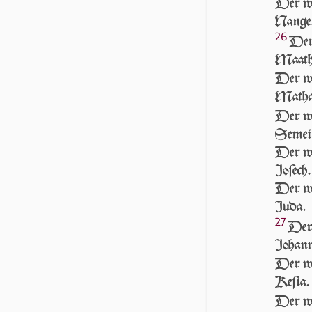
Der wa
Nange
26
Der
Maath
Der wa
Mathat
Der wa
Semei
Der wa
Joſech.
Der wa
Juda.
27
Der 
Johan
Der wa
Keſia.
Der wa