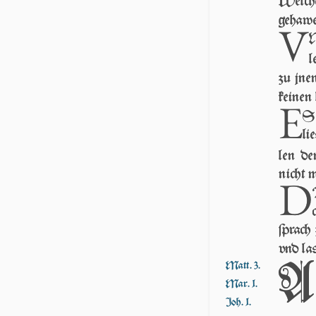
Wel­c
ge­haw­
V
N
l
zu jne
kei­ne
E
S 
li
len d
nicht me
D
ſprach 
vnd laſ
A
Matt. 3.
Mar. 1.
Joh. 1.