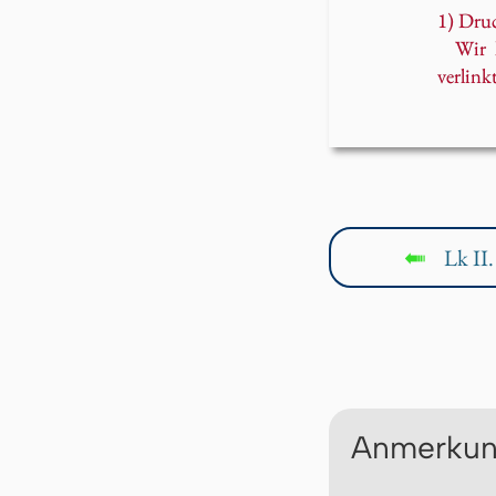
1) Druc
Wir 
verlinkt
Lk II.
↤
Anmerkun