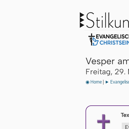
Vesper am
Freitag, 29.
◉ Home
|
► Evangelisc
Tex
E