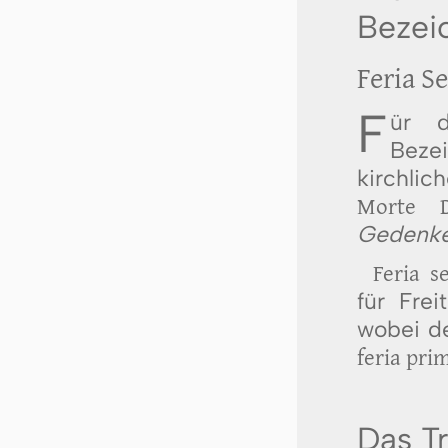
Bezei
Feria S
F
ür d
Beze
kirchli
Morte D
Gedenke
Feria s
für Fre
wobei d
feria pri
Das T