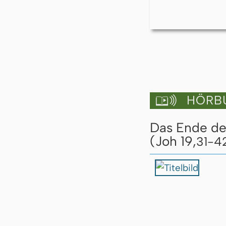
HÖRBU

Das Ende de
(Joh 19,
31-4