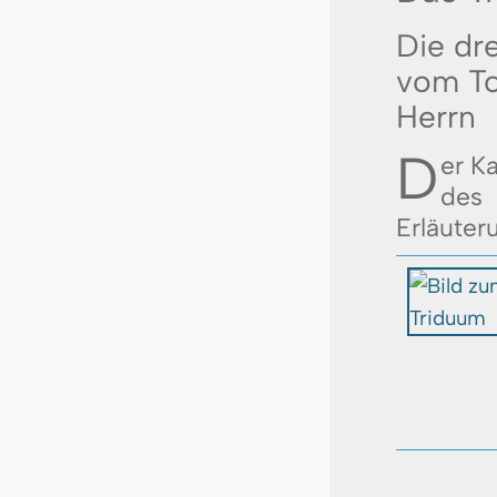
Die dr
vom To
Herrn
D
er Ka
de
Erläuter