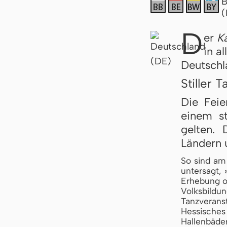
D
er
Ka
in a
Deutschl
Stiller T
Die Feie
einem s
gelten.
Ländern u
So sind am 
untersagt, 
Erhebung o
Volksbild
Tanzveranst
Hessisches
Hallenbäde