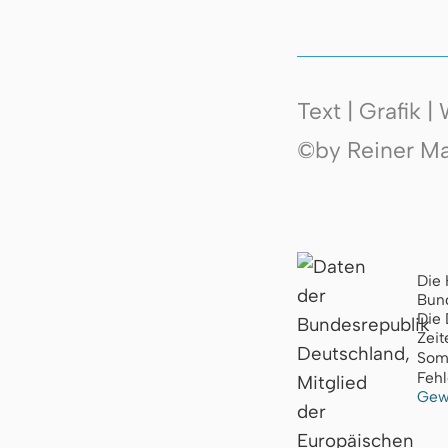
Text | Grafik 
©by Reiner Mak
Die 
Bund
Die 
Zeit
Som
Fehl
Gew