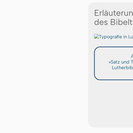
Erläuteru
des Bibelt
A
»Satz und 
Lutherbib