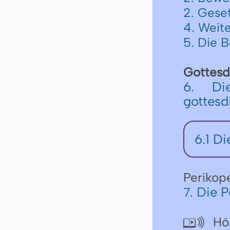
2. Geset
4. Weite
5. Die 
Gottesd
6. Di
gottesd
6.1 Di
Perikop
Die P
7.
Hör
