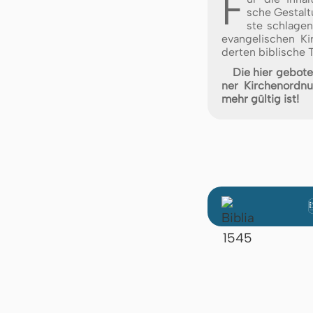
F
sche Ge­stal­
ste schla­ge
evan­ge­li­schen K
der­ten bib­li­sche 
Die hier ge­bo­te
ner Kir­chen­ord­n
mehr gül­tig ist!