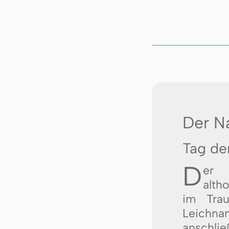
Der N
Tag de
D
e
alth
im Tra
Leichna
ansch