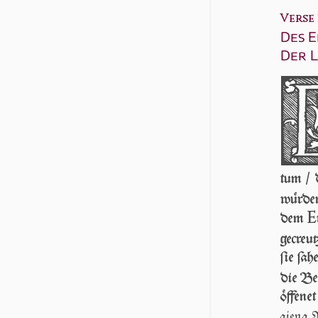
Verse 3
Des E
Der L
tum / 
wür­de
E
dem
ge­creu­
ſie ſa­
die Bei
öf­fe­n
gieng 