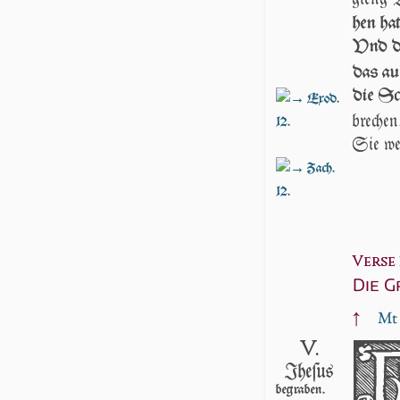
hen hat
Vnd der
das auc
die Sch
Exod.
bre­chen
12.
Sie wer­
Zach.
12.
Verse 3
Die G
↑
Mt 
V.
Jhe­ſus
begraben.