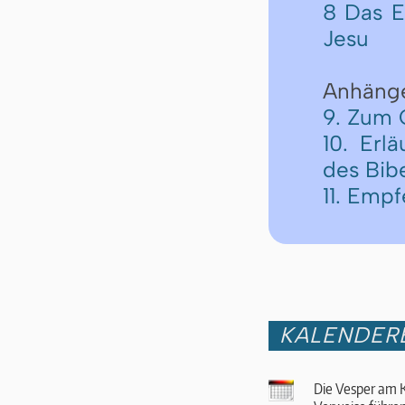
8 Das E
Jesu
Anhäng
9. Zum 
10. Erl
des Bib
11. Emp
KALENDER
Die Vesper am K