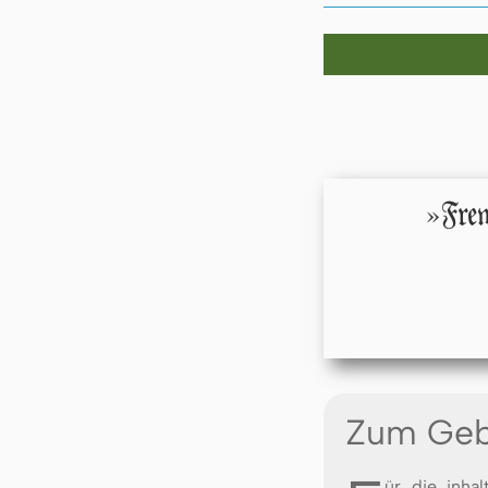
»Frew
Zum Geb
ür die in­halt