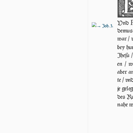
Vnd
Joh. 3.
de­mus
war / 
bey hu
Jhe­ſu 
en / w
aber a
te / vn
je ge­l
des Rü
na­he 