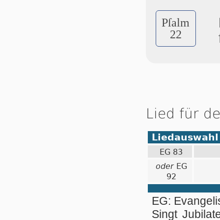
Pſalm
22
Lied für d
Liedauswahl
EG 83
oder
EG
92
EG: Evangel
Singt Jubilat