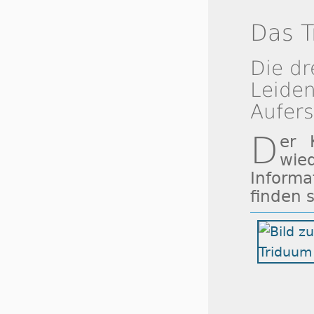
Das 
Die dr
Leiden
Aufer
D
er 
wie
Inform
finden s