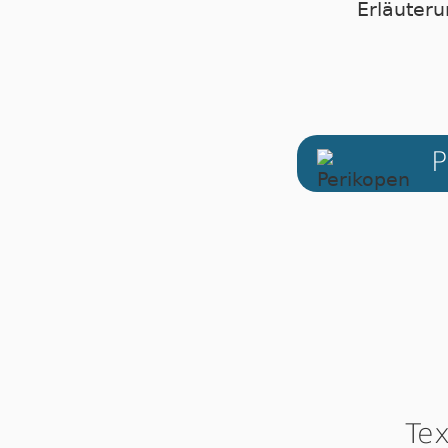
Erläuteru
P
Tex