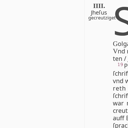
IIII.
Jhe­ſus
gecreutziget
ol­
G
nd 
V
ten /
P
19
ſchri
vnd w
reth
ſchri
war n
creu­
auff E
ſpra