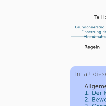
Teil 
Gründonnerstag
Einsetzung d
Abendmahl
Regeln
Inhalt dies
Allgeme
1. Der 
2. Bew