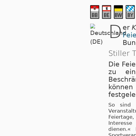
D
er
K
Fei
Bun
Stiller 
Die Feie
zu ei
Beschr
können 
festgele
So sind a
Veranstal
Feiertage
Interesse
dienen.«
Sportver