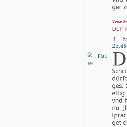
ger z
Verse 28
Der T
↑
M
23,
45
D
Pſal.
69.
Schrif
dür­ſ
ges.
eſ­ſi
vnd h
nu J
ſpra
get d