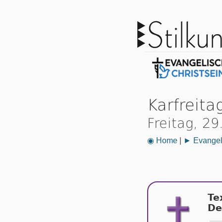
Karfreita
Freitag, 2
◉ Home
|
► Evangeli
Te
De