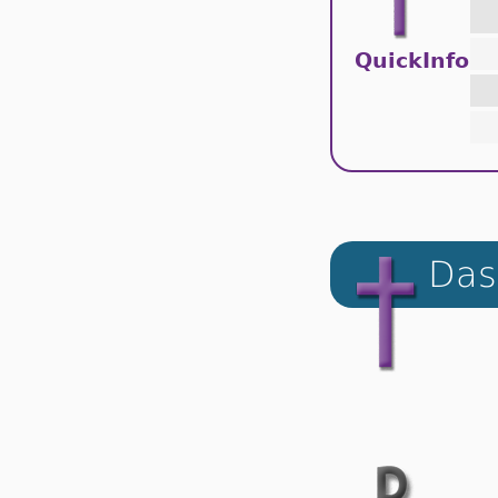
QuickInfo
Das