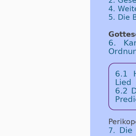
2. Gese
4. Weit
5. Die 
Gottes
6. Kar
Ordnu
6.1 
Lied
6.2 D
Predi
Periko
Die
7.