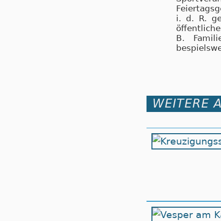
Feiertagsg
i. d. R. 
öffentlic
B. Famili
bespielswe
WEITERE 