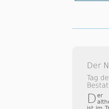
Der N
Tag de
Besta
D
er
alt
ist im 