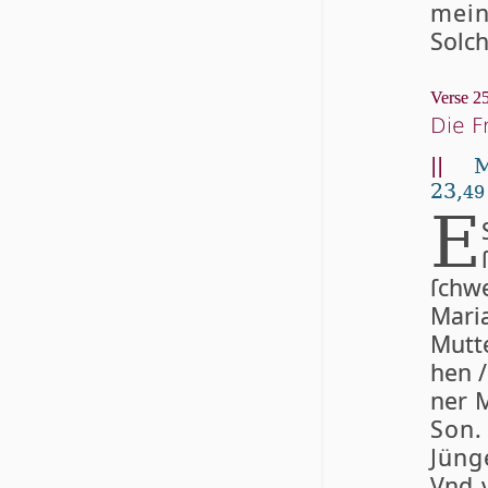
mei­
Solch
Verse 25
Die F
||
M
23,
49
E
ſchwe
Ma­ri
Mut­t
hen /
ner M
Son
Jün­g
Vnd v