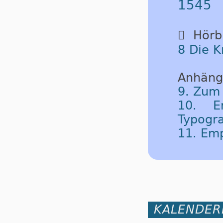
1545

Hörbu
8 Die K
Anhäng
9. Zum
10. E
Typogra
11. Em
KALENDER