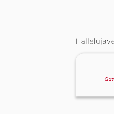
Hallelujav
Der
Got