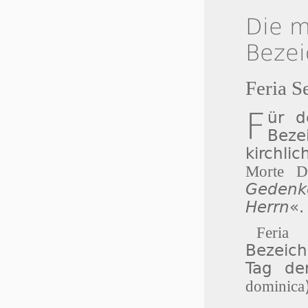
Die m
Beze
Feria S
F
ür d
Beze
kirchli
Morte D
Gedenk
Herrn
«.
Feria 
Bezeich
Tag de
dominica