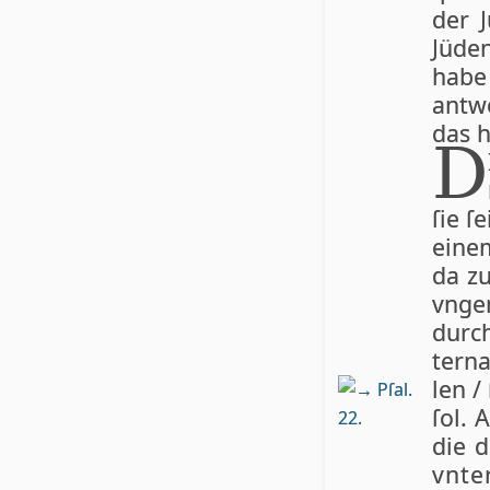
der 
Jü­de
ha­be
ant­w
das h
D
ſie ſ
ei­ne
da z
vn­ge
durc
ter­n
len /
Pſal.
ſol. 
22.
die d
vn­te