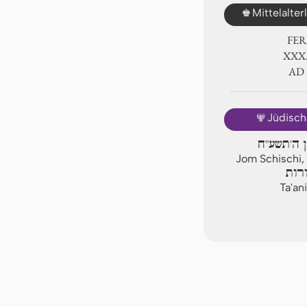
♚
Mittelalte
FER
ⅩⅩⅩ
AD
🕎
Jüdisch
ן ה'תשע"ח
Jom Schischi,
רות
Ta'an