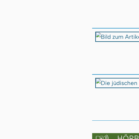
HÖRBU
