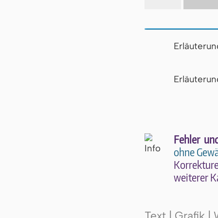
Erläuteru
Er­läu­te­r
Fehler un
ohne Gewä
Kor­rek­tu­r
wei­te­rer K
Text | Grafik 