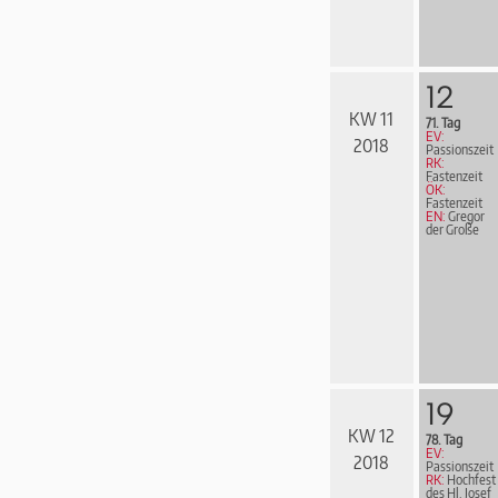
12
KW 11
71. Tag
EV:
2018
Passionszeit
RK:
Fastenzeit
ÖK:
Fastenzeit
EN:
Gregor
der Große
19
KW 12
78. Tag
EV:
2018
Passionszeit
RK:
Hochfest
des Hl. Josef