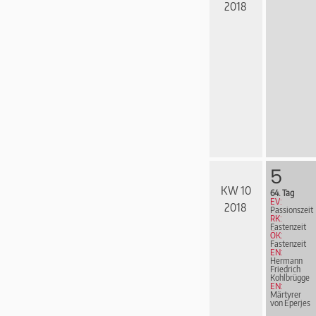
2018
5
KW 10
64. Tag
EV:
2018
Passionszeit
RK:
Fastenzeit
ÖK:
Fastenzeit
EN:
Hermann
Friedrich
Kohl­brüg­ge
EN:
Märtyrer
von Eperjes