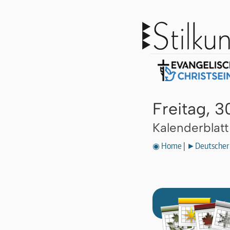
Freitag, 3
Kalenderblat
◉ Home
|
►Deutscher 