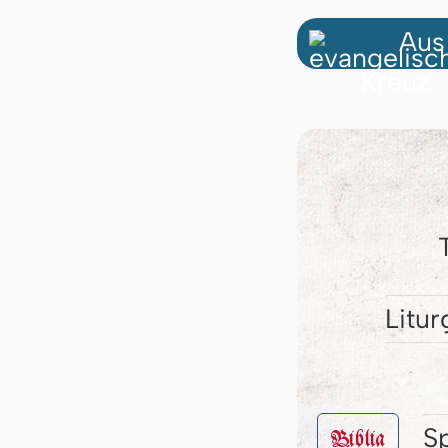
Aus
Litur
S
Biblia