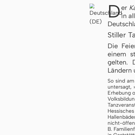
D
er
Ka
in a
Deutschl
Stiller T
Die Feie
einem s
gelten.
Ländern u
So sind am 
untersagt, 
Erhebung o
Volksbild
Tanzveranst
Hessisches
Hallenbäde
nicht-öffe
B. Familien
in Gaststätt