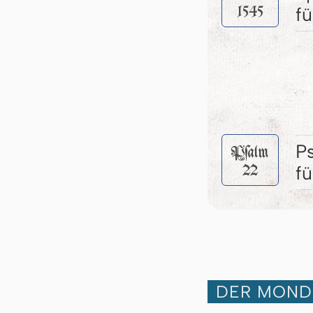
1545
fü
P
Pſalm
22
fü
DER MOND 