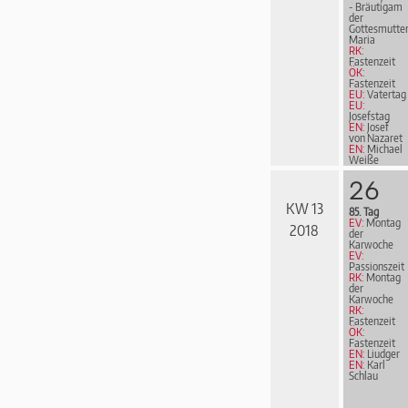
- Bräutigam
der
Gottesmutte
Maria
RK:
Fastenzeit
ÖK:
Fastenzeit
EU:
Vatertag
EU:
Josefstag
EN:
Josef
von Nazaret
EN:
Michael
Weiße
26
KW 13
85. Tag
EV:
Montag
2018
der
Karwoche
EV:
Passionszeit
RK:
Montag
der
Karwoche
RK:
Fastenzeit
ÖK:
Fastenzeit
EN:
Liudger
EN:
Karl
Schlau