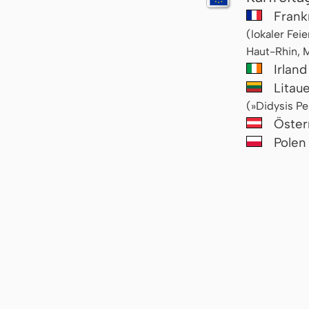
Frank
(lokaler Fei
Haut-Rhin, 
Irlan
Litau
(»Didysis Pe
Öster
Pole