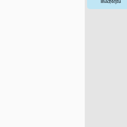
machteſtu