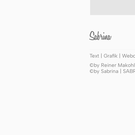
Sabrina
Text | Grafik | Web
©by Reiner Makohl 
©by Sabrina | SA