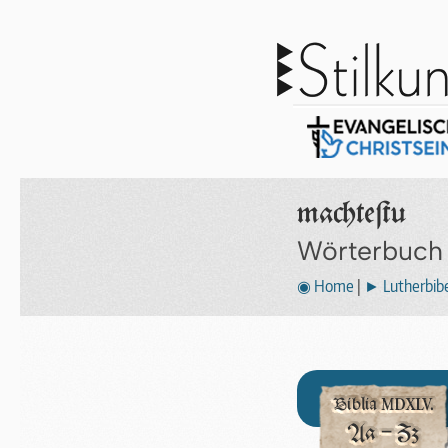
machteſtu
Wörterbuch
◉ Home
|
► Lutherbibe