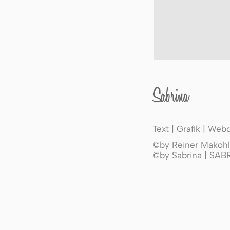
Sabrina
Text | Grafik | Web
©by Reiner Makohl 
©by Sabrina | SA