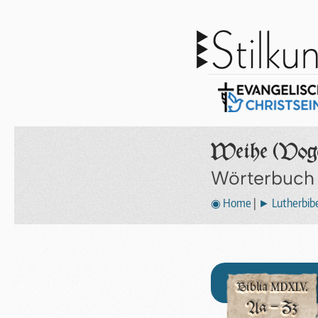
Weihe (Voge
Wörterbuch
◉ Home
|
► Lutherbibe