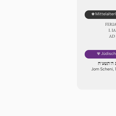
♚
Mittelalte
FERI
Ⅰ. 
AD
🕎
Jüdisch
ת ה'תשע"ח
Jom Scheni, 