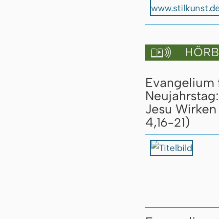
HÖRBU

Evangelium f
Neujahrstag:
Jesu Wirken 
4,
)
16-21