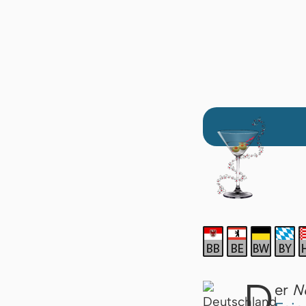
D
er
N