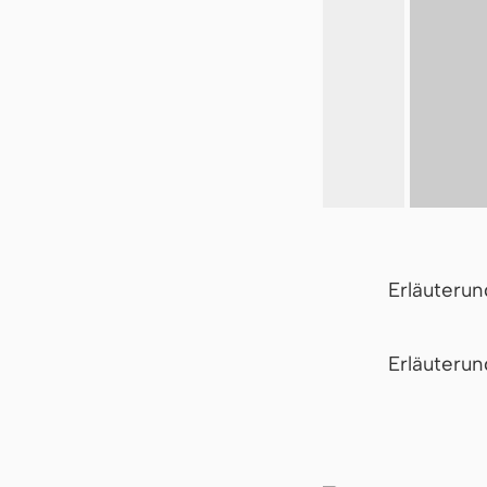
Erläuteru
Er­läu­te­r