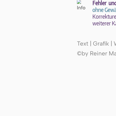
Fehler un
ohne Gewä
Kor­rek­tu­r
wei­te­rer K
Text | Grafik 
©by Reiner Mak