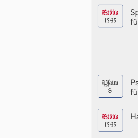
S
Biblia
1545
fü
P
Pſalm
8
fü
Ha
Biblia
1545