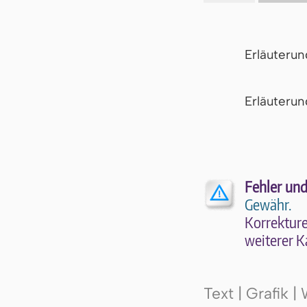
Erläuteru
Er­läu­te­r
Fehler und
Gewähr.
Kor­rek­tu­r
wei­te­rer K
Text | Grafik 