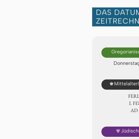
DAS DATUM
ZEITRECH
Gregorianis
Donnerstag,
♚
Mittelalte
FER
Ⅰ. F
AD
🕎
Jüdisch