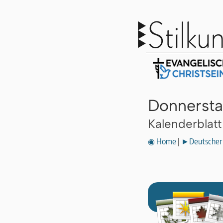
Donnerstag
Kalenderblat
◉ Home
|
►Deutscher 