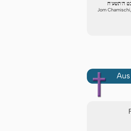
בט ה'תשע"ח
Jom Chamischi,
Aus