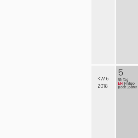
5
KW 6
36. Tag
EN:
Philipp
2018
Jacob Spener