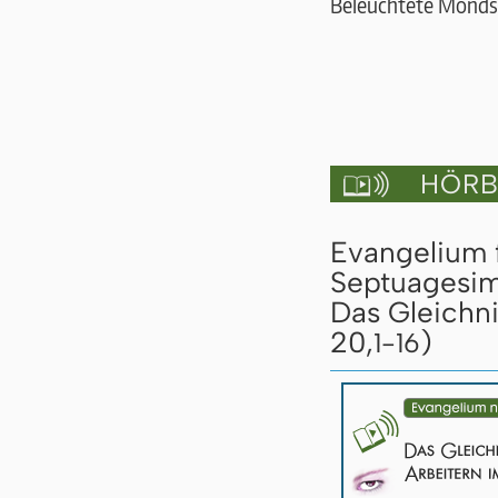
Beleuchtete Monds
HÖRBU

Evangelium 
Septuagesim
Das Gleichn
20,
)
1-16