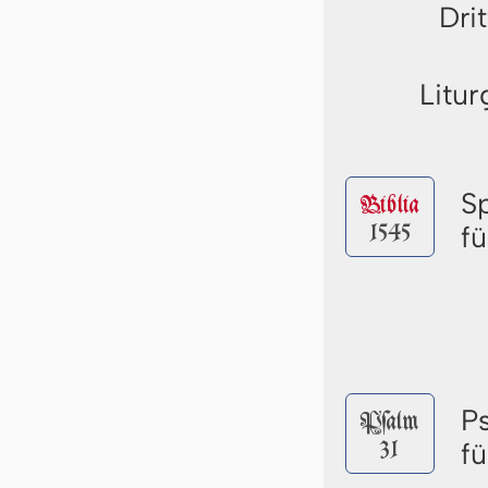
Dri
Litur
S
Biblia
1545
f
P
Pſalm
31
f