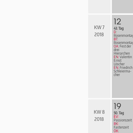
12
KW 7
43. Tag
D:
2018
Rosenmonta
BT:
Rosenmonta
OA:
Fest der
drei
Hierarchen
EN:
Valentin
Ernst
Löscher
EN:
Friedrich
Schleier­ma­
cher
19
KW 8
50. Tag
EV:
2018
Passionszeit
RK:
Fastenzeit
ÖK: