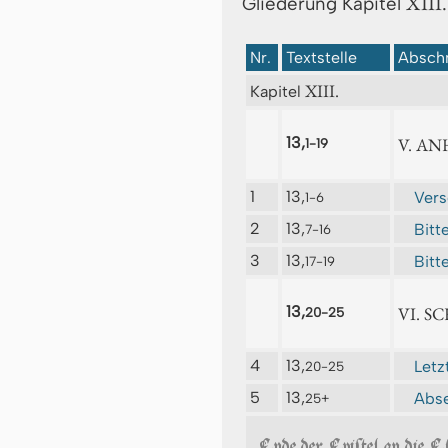
XIII.
Gliederung Kapitel
Nr.
Textstelle
Abschn
XIII.
Kapitel
13,
V. A
1-19
1
13,
Ver
1-6
2
13,
Bitt
7-16
3
13,
Bitt
17-19
13,
VI. S
20-25
4
13,
Letz
20-25
5
13,
Abse
25+
Ende der Epiſtel an die E