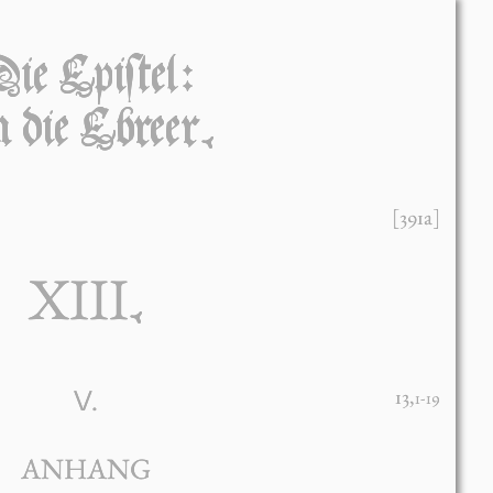
ie Epiſtel:
 die Ebreer.
[391a]
XIII
.
V.
13,
1-19
ANHANG