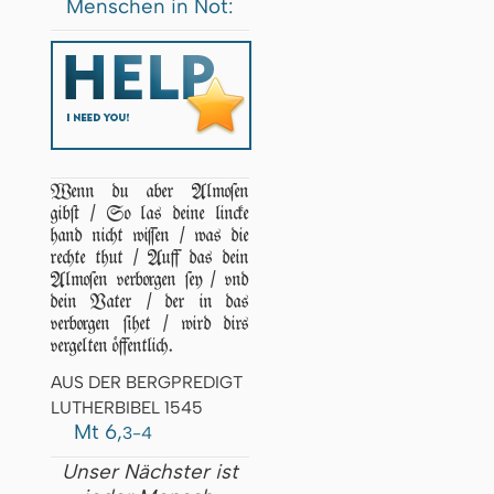
Menschen in Not:
Wenn du aber Almoſen
gibſt / So las deine lincke
hand nicht wiſſen / was die
rechte thut / Auff das dein
Almoſen verborgen ſey / vnd
dein Vater / der in das
verborgen ſihet / wird dirs
vergelten öffentlich.
AUS DER BERGPREDIGT
LUTHERBIBEL 1545
Mt 6,
3-4
Unser Nächster ist