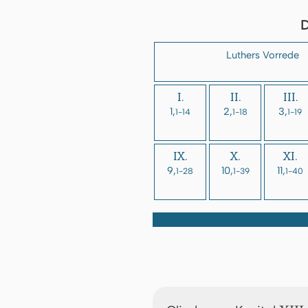
D
Luthers Vorrede
I.
II.
III.
1,
2,
3,
1-14
1-18
1-19
IX.
X.
XI.
9,
10,
11,
1-28
1-39
1-40