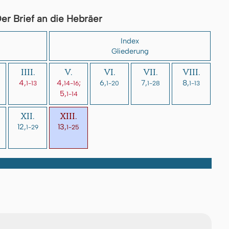
er Brief an die Hebräer
Index
Gliederung
IIII.
V.
VI.
VII.
VIII.
4,
4,
;
6,
7,
8,
1-13
14-16
1-20
1-28
1-13
5,
1-14
XII.
XIII.
12,
13,
1-29
1-25