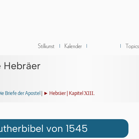
e Hebräer
XIII.
e Briefe der Apostel
|
► Hebräer | Kapitel
utherbibel von 1545