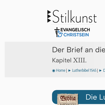
Der Brief an di
XIII.
Kapitel
◉ Home
|
► Lutherbibel 1545
|
► Di
Die L