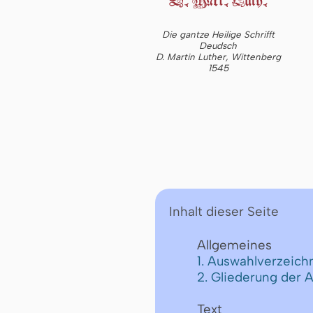
Die gantze Heilige Schrifft
Deudsch
D. Martin Luther, Wittenberg
1545
Inhalt dieser Seite
Allgemeines
1. Auswahlverzeichn
2. Gliederung der 
Text