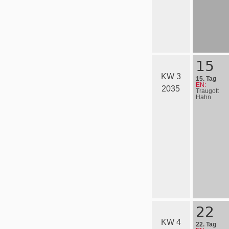
Beschneid
des Herrn
15
KW 3
15. Tag
EN:
2035
Traugott
Hahn
22
KW 4
22. Tag