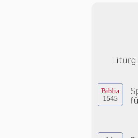
Liturg
S
Biblia
1545
f