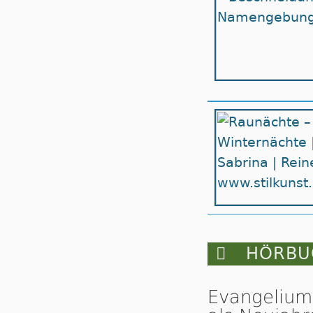

HÖRBUC
Evangelium 