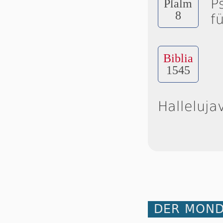
P
Pſalm
8
f
Biblia
1545
Halleluja
DER MOND