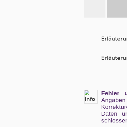
Erläuter
Er­läu­te­
Fehler 
Angaben
Kor­rek­tu
Da­ten un
schlos­se