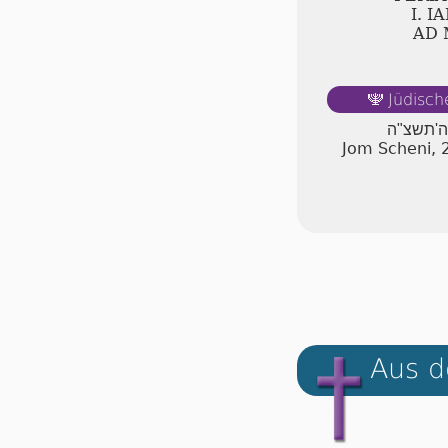
Ⅰ. I
AD
Jüdisch
🕎
 ה'תשצ"ה
Jom Scheni, 
Aus d