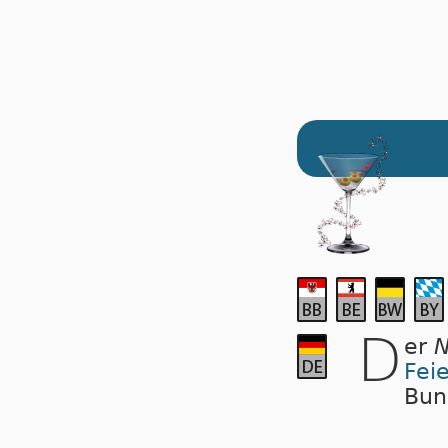
D
er
N
Fei
Bun