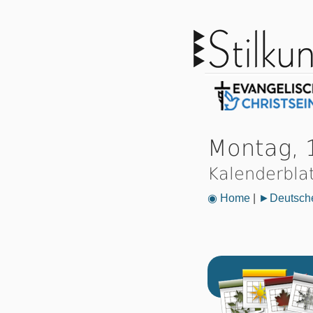
Montag, 
Kalenderbla
◉ Home
|
►Deutsche