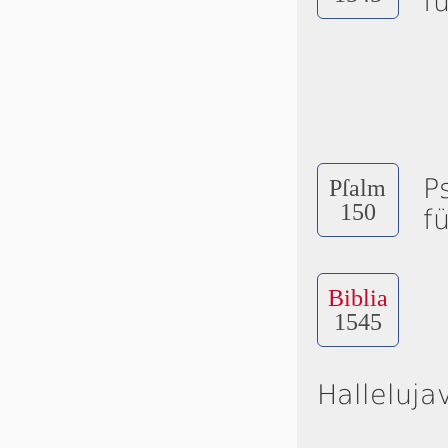
f
P
Pſalm
150
f
Biblia
1545
Halleluja