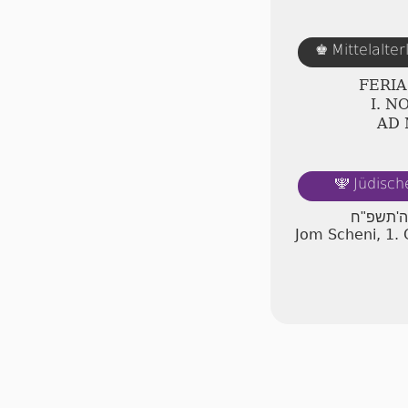
Mittelalte
♚
FERI
Ⅰ. 
AD
Jüdisch
🕎
 ה'תשפ"ח
Jom Scheni, 1