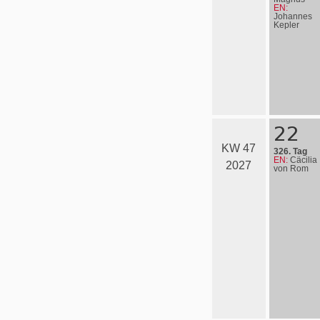
EN:
Johannes
Kepler
22
KW 47
326. Tag
EN:
Cäcilia
2027
von Rom