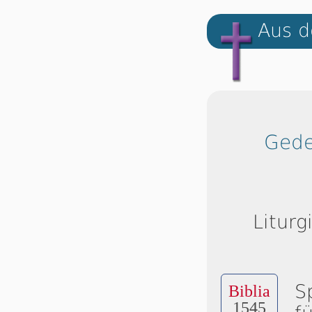
Aus d
Gede
Liturg
S
Biblia
1545