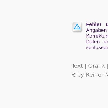
Fehler 
Angaben
Kor­rek­tu
Da­ten un
schlos­se
Text | Grafik
©by Reiner M