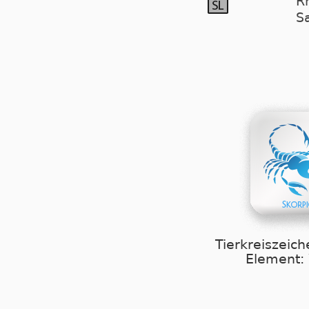
Rh
S
Tierkreiszeich
Element: