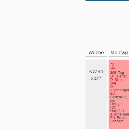
Woche
Montag
1
KW 44
305. Tag
D: Feiertag
2027
D: Stiller
Tag
D:
Allerheilige
EV:
Gedenktag
der
Heiligen
RK:
Hochfest
Allerheilige
EN:
Erhard
Schnepf