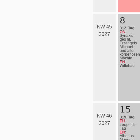
8
KW 45
312. Tag
OA:
2027
Synaxis
des hl.
Erzengels
Michael
und aller
körperlosen
Mächte
EN:
Willehad
15
KW 46
319. Tag
EU:
2027
Leopoldi-
Tag
EN:
Albertus
Magnus